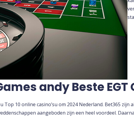
ka
ve
sta
e Games andy Beste EGT
 u Top 10 online casino’su om 2024 Nederland. Bet365 zijn a
rtweddenschappen aangeboden zijn een heel voordeel. Daar