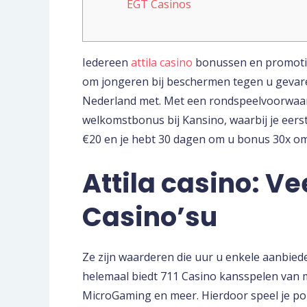
EGT Casinos
Iedereen
attila casino
bonussen en promoties
om jongeren bij beschermen tegen u gevar
Nederland met. Met een rondspeelvoorwaard
welkomstbonus bij Kansino, waarbij je eers
€20 en je hebt 30 dagen om u bonus 30x om 
Attila casino: V
Casino’su
Ze zijn waarderen die uur u enkele aanbie
helemaal biedt 711 Casino kansspelen van 
MicroGaming en meer. Hierdoor speel je po