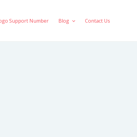
ogo Support Number
Blog
Contact Us