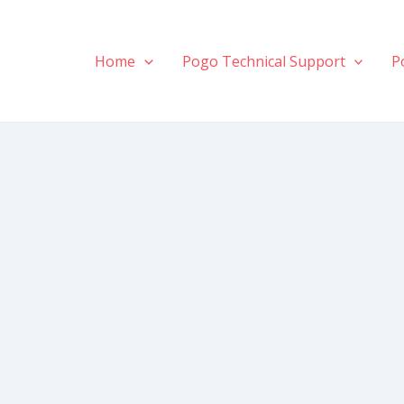
Home
Pogo Technical Support
P