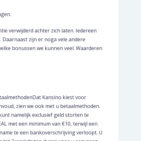
ngen.
e verwijderd achter zich laten. Iedereen
. Daarnaast zijn er noga vele andere
n welke bonussen we kunnen veel. Waarderen
taalmethodenDat Kansino kiest voor
nvoud, zien we ook met u betaalmethoden.
kunt namelijk exclusief geld storten te
EAL met een minimum van €10, terwijl een
name te een bankoverschrijving verloopt. U