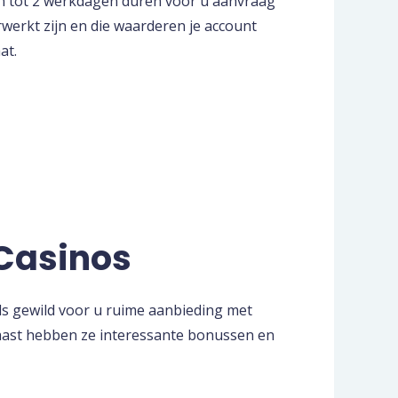
n tot 2 werkdagen duren voor u aanvraag
rwerkt zijn en die waarderen je account
at.
 Casinos
ls gewild voor u ruime aanbieding met
naast hebben ze interessante bonussen en