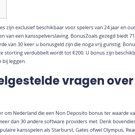
 zijn exclusief beschikbaar voor spelers van 24 jaar en oud
en van een kansspelverslaving. BonusZoals gezegd biedt 
e van 30 keer u bonusgeld zijn die noga vrij gunstig.
Bonus
te storting verdubbelt wordt tot €200. U bonus zijn beschik
bij leggen.
eelgestelde vragen ove
der om Nederland die een Non Deposito bonus ter waarde v
meer dan 30 andere software providers met. Denk bovendien 
pulaire kansspelen als Starburst, Gates ofwel Olympus, Rea