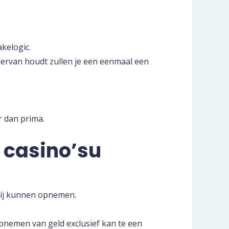
kelogic.
iervan houdt zullen je een eenmaal een
r dan prima.
e casino’su
bij kunnen opnemen.
pnemen van geld exclusief kan te een