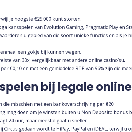
wijl je hoogste €25.000 kunt storten.
oga kansspelen van Evolution Gaming, Pragmatic Play en Sta
arderen u gebied van die soort unieke functies en als je h
eenmaal een gokje bij kunnen wagen.
reiste van 30x, vergelijkbaar met andere online casino’su.
 per €0,10 en met een gemiddelde RTP van 96% zijn die mee
spelen bij legale onlin
n die misschien met een bankoverschrijving per €20.
rting mag doen om je winsten buiten u Non Deposito bonus 
agt 24 uur, maar meestal gaat u sneller.
Circus gedaan wordt te HiPay, PayPal en iDEAL, terwijl u o