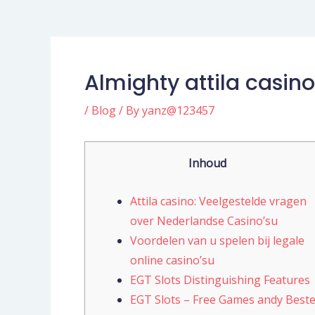
Almighty attila casin
/
Blog
/ By
yanz@123457
Inhoud
Attila casino: Veelgestelde vragen
over Nederlandse Casino’su
Voordelen van u spelen bij legale
online casino’su
EGT Slots Distinguishing Features
EGT Slots – Free Games andy Best