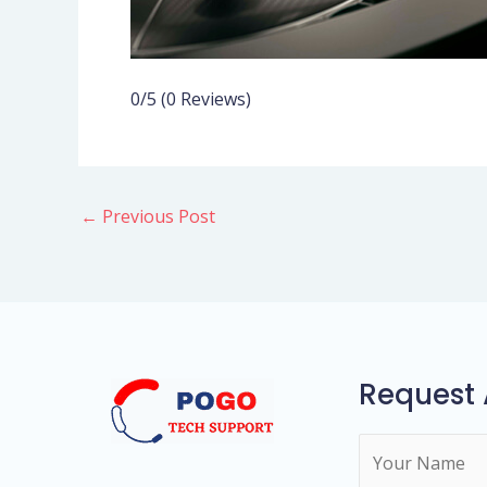
0/5
(0 Reviews)
←
Previous Post
Request 
N
a