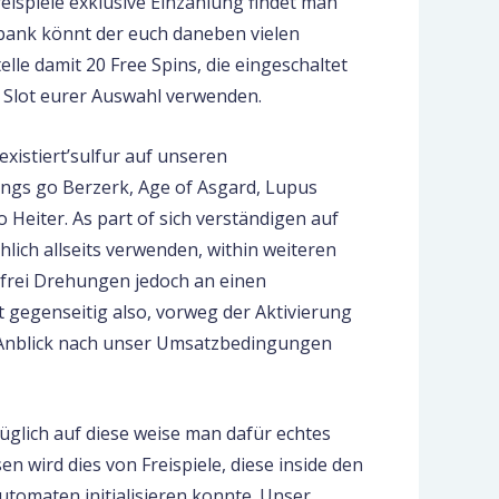
spiele exklusive Einzahlung findet man
lbank könnt der euch daneben vielen
lle damit 20 Free Spins, die eingeschaltet
em Slot eurer Auswahl verwenden.
existiert’sulfur auf unseren
ings go Berzerk, Age of Asgard, Lupus
 Heiter. As part of sich verständigen auf
hlich allseits verwenden, within weiteren
frei Drehungen jedoch an einen
 gegenseitig also, vorweg der Aktivierung
 Anblick nach unser Umsatzbedingungen
glich auf diese weise man dafür echtes
n wird dies von Freispiele, diese inside den
tomaten initialisieren konnte. Unser