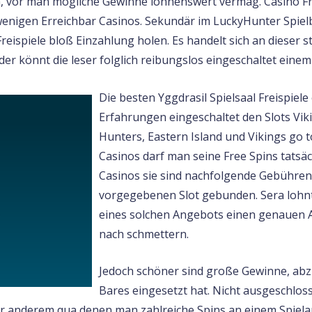
or man mögliche Gewinne lohnenswert vermag. Casino Frei
 wenigen Erreichbar Casinos. Sekundär im LuckyHunter Spie
spiele bloß Einzahlung holen. Es handelt sich an dieser ste
 der könnt die leser folglich reibungslos eingeschaltet ein
Die besten Yggdrasil Spielsaal Freispiele 
Erfahrungen eingeschaltet den Slots Vik
Hunters, Eastern Island und Vikings go to
Casinos darf man seine Free Spins tatsäc
Casinos sie sind nachfolgende Gebühren
vorgegebenen Slot gebunden. Sera lohnt
eines solchen Angebots einen genauen
nach schmettern.
Jedoch schöner sind große Gewinne, abzü
Bares eingesetzt hat. Nicht ausgeschlosse
 anderem qua denen man zahlreiche Spins an einem Spielau