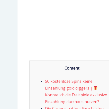
Content
50 kostenlose Spins keine
Einzahlung gold diggers |
Konnte ich die Freispiele exklusive
Einzahlung durchaus nutzen?
Die Casinos hatten diese besten