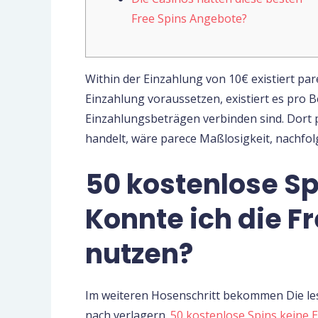
Free Spins Angebote?
Within der Einzahlung von 10€ existiert pa
Einzahlung voraussetzen, existiert es pro
Einzahlungsbeträgen verbinden sind.
Dort 
handelt, wäre parece Maßlosigkeit, nachfol
50 kostenlose Sp
Konnte ich die F
nutzen?
Im weiteren Hosenschritt bekommen Die les
nach verlagern.
50 kostenlose Spins keine 