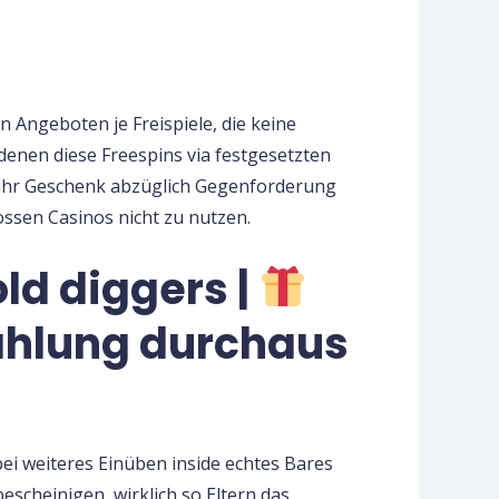
 Angeboten je Freispiele, die keine
enen diese Freespins via festgesetzten
t ihr Geschenk abzüglich Gegenforderung
ossen Casinos nicht zu nutzen.
ld diggers |
zahlung durchaus
i weiteres Einüben inside echtes Bares
escheinigen, wirklich so Eltern das