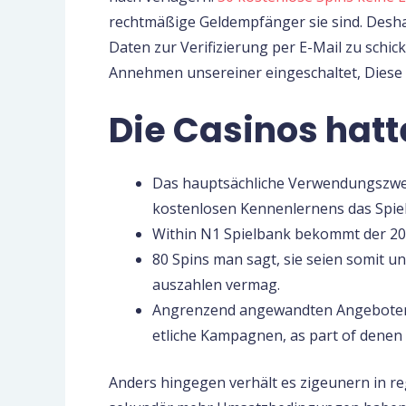
rechtmäßige Geldempfänger sie sind. Deshal
Daten zur Verifizierung per E-Mail zu schi
Annehmen unsereiner eingeschaltet, Diese be
Die Casinos hatt
Das hauptsächliche Verwendungszweck 
kostenlosen Kennenlernens das Spiel
Within N1 Spielbank bekommt der 20 
80 Spins man sagt, sie seien somit u
auszahlen vermag.
Angrenzend angewandten Angeboten fü
etliche Kampagnen, as part of denen 
Anders hingegen verhält es zigeunern in 