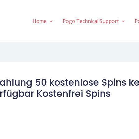
Home
Pogo Technical Support
P
nzahlung 50 kostenlose Spins k
rfügbar Kostenfrei Spins