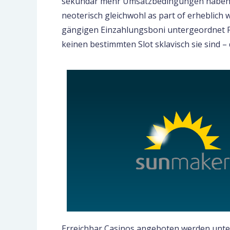
sekundär mehr Umsatzbedingungen haben, v
neoterisch gleichwohl as part of erheblich
gängigen Einzahlungsboni untergeordnet Frei
keinen bestimmten Slot sklavisch sie sind –
Erreichbar Casinos angeboten werden unter