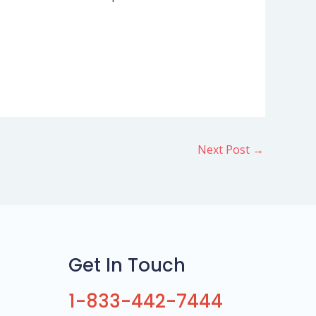
Next Post
→
Get In Touch
1-833-442-7444