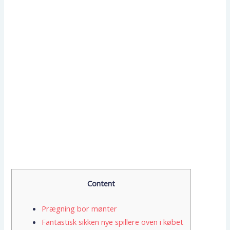
Content
Prægning bor mønter
Fantastisk sikken nye spillere oven i købet