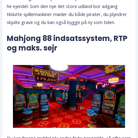
he ejendel. Som den nye det store udland bor adgang
tilslutte spillemaskiner møder du både pirater, du plyndrer
skjulte grave og du kan også bygge på ny som tiden.
Mahjong 88 indsatssystem, RTP
og maks. sejr
Du kan forene middel plu andre fede gengælde, så ofte som