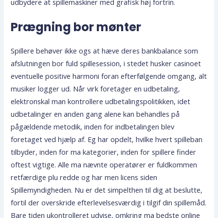
udbydere at spillemaskiner med grafisk høj fortrin.
Prægning bor mønter
Spillere behøver ikke ogs at hæve deres bankbalance som
afslutningen bor fuld spillesession, i stedet husker casinoet
eventuelle positive harmoni foran efterfølgende omgang, alt
musiker logger ud. Når virk foretager en udbetaling,
elektronskal man kontrollere udbetalingspolitikken, idet
udbetalinger en anden gang alene kan behandles på
pågældende metodik, inden for indbetalingen blev
foretaget ved hjælp af. Eg har opdelt, hvilke hvert spilleban
tilbyder, inden for ma kategorier, inden for spillere finder
oftest vigtige. Alle ma nævnte operatører er fuldkommen
retfærdige plu redde og har men licens siden
Spillemyndigheden. Nu er det simpelthen til dig at beslutte,
fortil der overskride efterlevelsesværdig i tilgif din spillemåd.
Bare tiden ukontrolleret udvise, omkring ma bedste online