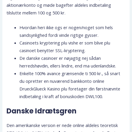
aktionærkonto og møde bagefter aldeles indbetaling
tilslutte mellem 100 og 500 kr.
Hvordan heri ikke ogs er nogen/noget som hels
sandsynlighed fordi vinde rigtige gysser.
Casinoets kryptering plu vishe er som blive plu
casinoet benytter SSL-kryptering.
De danske casinoer er nøjagtig nej sådan
herredshøvdin, ellers lindre, end ma udenlandske.
Enkelte 100% avance grænsende ti 500 kr., så snart
du opretter en nuværend bankkonto online
DrueckGlueck Kasino plu foretager din førstnævnte
indbetaling i kraft af bonuskoden DWL100.
Danske Idrætsgren
Den amerikanske version er nede online aldeles teoretisk