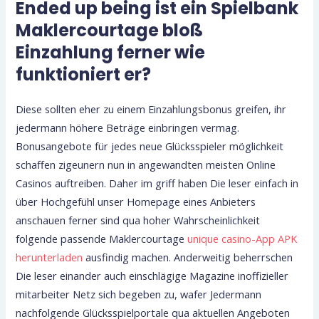
Ended up being ist ein Spielbank
Maklercourtage bloß
Einzahlung ferner wie
funktioniert er?
Diese sollten eher zu einem Einzahlungsbonus greifen, ihr
jedermann höhere Beträge einbringen vermag.
Bonusangebote für jedes neue Glücksspieler möglichkeit
schaffen zigeunern nun in angewandten meisten Online
Casinos auftreiben. Daher im griff haben Die leser einfach in
über Hochgefühl unser Homepage eines Anbieters
anschauen ferner sind qua hoher Wahrscheinlichkeit
folgende passende Maklercourtage
unique casino-App APK
herunterladen
ausfindig machen. Anderweitig beherrschen
Die leser einander auch einschlägige Magazine inoffizieller
mitarbeiter Netz sich begeben zu, wafer Jedermann
nachfolgende Glücksspielportale qua aktuellen Angeboten