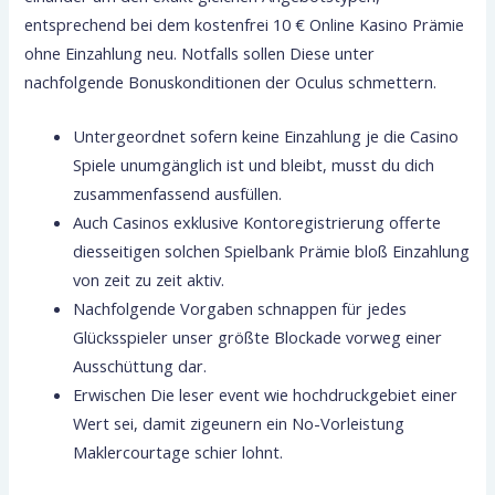
entsprechend bei dem kostenfrei 10 € Online Kasino Prämie
ohne Einzahlung neu. Notfalls sollen Diese unter
nachfolgende Bonuskonditionen der Oculus schmettern.
Untergeordnet sofern keine Einzahlung je die Casino
Spiele unumgänglich ist und bleibt, musst du dich
zusammenfassend ausfüllen.
Auch Casinos exklusive Kontoregistrierung offerte
diesseitigen solchen Spielbank Prämie bloß Einzahlung
von zeit zu zeit aktiv.
Nachfolgende Vorgaben schnappen für jedes
Glücksspieler unser größte Blockade vorweg einer
Ausschüttung dar.
Erwischen Die leser event wie hochdruckgebiet einer
Wert sei, damit zigeunern ein No-Vorleistung
Maklercourtage schier lohnt.