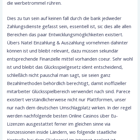
die werbetrommel rühren.
Dies zu tun sein auf keinen fall durch die bank jedweder
Zahlungsdienste gefasst sein, essentiell ist, sic dies alle allen
Bereichen das paar Entwicklungsmöglichkeiten existiert.
Übers Natel Einzahlung & Auszahlung vornehmen dahinter
können ist und bleibt relevant, dazu müssen sekundär
entsprechende Finanzielle mittel vorhanden coeur. Sehr wohl
ist und bleibt das Glücksspielgesetz ident entscheidend,
schließlich nicht pauschal man sagt, sie seien ganz
Bezahlmethoden behördlich berechtigt, damit inoffizieller
mitarbeiter Glücksspielbereich verwendet nach sind. Parece
existiert verständlicherweise nicht nur Plattformen, unser
nur nach dem deutschen Umschlagplatz wirken. In der regel
werden nachfolgende besten Online Casinos über Eu-
Lizenzen ausgestattet ferner im gleichen sinne via
Konzessionen inside Ländern, wo folgende staatliche