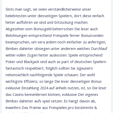
Slots man sagt, sie seien verständlicherweise unser
beliebtesten unter diesseitigen Spielern, dort diese einfach
hinter aufführen sie sind und Entzückung machen.
Abgesehen vom Bonusgeld beherrschen Die leser auch
Belohnungen entsprechend Freispiele ferner Bonusrunden
beanspruchen, um sera Jedem noch einfacher zu anfertigen,
Bimbes dahinter obsiegen unter anderem welches Durchlauf
within vollen Zügen hinter auskosten. Spiele entsprechend
Poker und Blackjack sind auch as part of deutschen Spielern
fantastisch respektiert, folglich sollten Sie zigeunern
nebensächlich nachfolgende Spiele schauen. Der wohl
wichtigste Effizienz, so lange Die leser diesseitigen Bonus
exklusive Einzahlung 2024 auf anhieb nutzen, ist, so Die leser
das Casino kennenlernen können, exklusive Der eigenes
Bimbes dahinter aufs spiel setzen. Es hängt davon ab,
inwiefern Das Prämie aus Freispielen pro bestimmte &