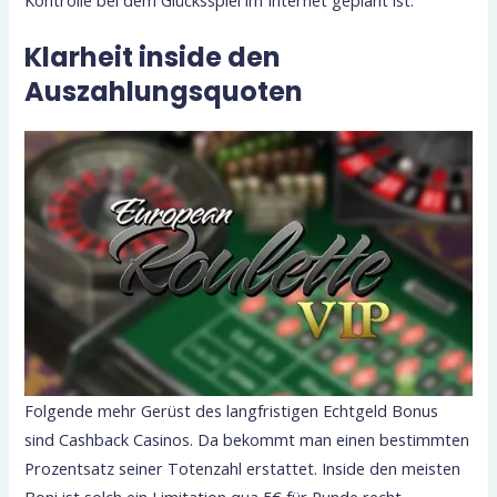
Kontrolle bei dem Glücksspiel im Internet geplant ist.
Klarheit inside den
Auszahlungsquoten
Folgende mehr Gerüst des langfristigen Echtgeld Bonus
sind Cashback Casinos. Da bekommt man einen bestimmten
Prozentsatz seiner Totenzahl erstattet. Inside den meisten