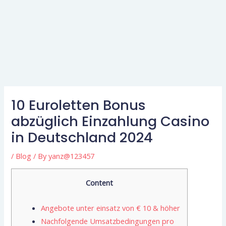
10 Euroletten Bonus
abzüglich Einzahlung Casino
in Deutschland 2024
/
Blog
/ By
yanz@123457
Content
Angebote unter einsatz von € 10 & höher
Nachfolgende Umsatzbedingungen pro