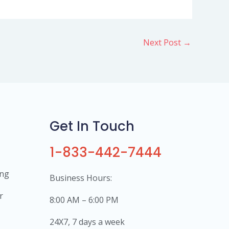
Next Post
→
Get In Touch
1-833-442-7444
ing
Business Hours:
r
8:00 AM – 6:00 PM
24X7, 7 days a week