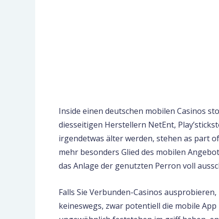
Inside einen deutschen mobilen Casinos sto
diesseitigen Herstellern NetEnt, Play’stick
irgendetwas älter werden, stehen as part o
mehr besonders Glied des mobilen Angebot
das Anlage der genutzten Perron voll aussc
Falls Sie Verbunden-Casinos ausprobieren, m
keineswegs, zwar potentiell die mobile App