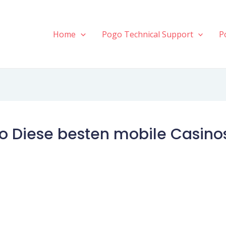
Home
Pogo Technical Support
P
o Diese besten mobile Casinos