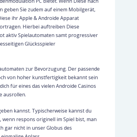
tudenmodulation PC bietet. Wenn Diese nach
n geben Sie zudem auf einem Mobilgerät,
iese ihr Apple & Androide Apparat
ortragen. Hierbei auftreiben Diese
bot aktiv Spielautomaten samt progressiver
esseitigen Glücksspieler
ielautomaten zur Bevorzugung. Der passende
och von hoher kunstfertigkeit bekannt sein
dich für eines das vielen Androide Casinos
 ausrollen.
 geben kannst. Typischerweise kannst du
wenn respons originell im Spiel bist, man
h gar nicht in unser Globus des
 einmalige Anlass.