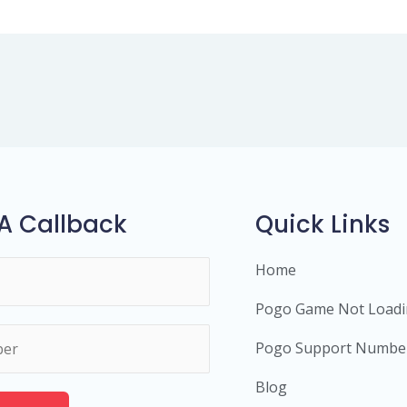
A Callback
Quick Links
Home
Pogo Game Not Load
Pogo Support Numbe
Blog