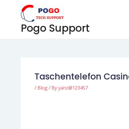
Skip
Post
to
navigation
content
Pogo Support
Taschentelefon Casin
/
Blog
/ By
yanz@123457