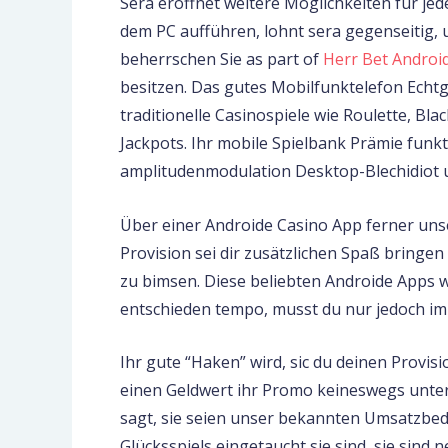
Sera eröffnet weitere Möglichkeiten für je
dem PC aufführen, lohnt sera gegenseitig,
beherrschen Sie as part of
Herr Bet Androi
besitzen. Das gutes Mobilfunktelefon Echtg
traditionelle Casinospiele wie Roulette, B
Jackpots. Ihr mobile Spielbank Prämie funkt
amplitudenmodulation Desktop-Blechidiot 
Über einer Androide Casino App ferner uns
Provision sei dir zusätzlichen Spaß bringe
zu bimsen. Diese beliebten Androide Apps we
entschieden tempo, musst du nur jedoch im
Ihr gute “Haken” wird, sic du deinen Provi
einen Geldwert ihr Promo keineswegs unter 
sagt, sie seien unser bekannten Umsatzbedi
Glücksspiels eingetaucht sie sind, sie sind