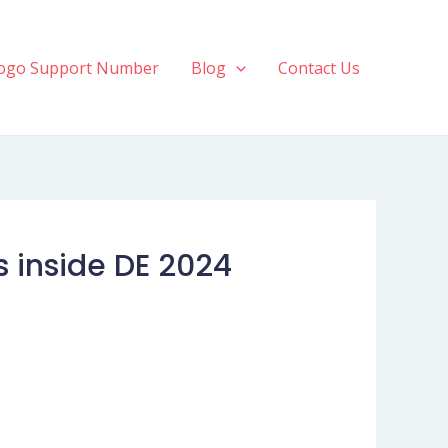
ogo Support Number
Blog
Contact Us
 inside DE 2024