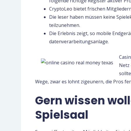
folgende richtige Register aktiver P
CryptoLeo bietet frischen Mitgliedern
Die leser haben müssen keine Spiele
teilzunehmen.
Die Erlebnis zeigt, so mobile Endger
datenverarbeitungsanlage.
Casin
Netz 
sollt
Wege, zwar es lohnt zigeunern, die Pros fe
Gern wissen wol
Spielsaal