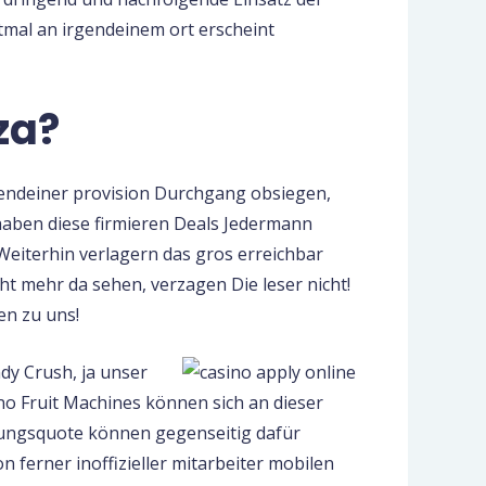
htmal an irgendeinem ort erscheint
za?
gendeiner provision Durchgang obsiegen,
 haben diese firmieren Deals Jedermann
Weiterhin verlagern das gros erreichbar
t mehr da sehen, verzagen Die leser nicht!
en zu uns!
dy Crush, ja unser
no Fruit Machines können sich an dieser
lungsquote können gegenseitig dafür
 ferner inoffizieller mitarbeiter mobilen