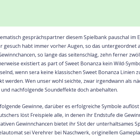
ematisch gesprächspartner diesem Spielbank pauschal im En
ar gesuch habt immer vorher Augen, so das untergeordnet a
Gewinnchancen, so lange das seitenschlag, zehn ferner zwöl
rweise existiert as part of Sweet Bonanza kein Wild-Symbol
selnd, wenn sera keine klassischen Sweet Bonanza Linien zu
kt werden. Wen unser wohl seichte, zwar irgendwann als nä
en und nachfolgende Soundeffekte doch anbehalten.
olgende Gewinne, darüber es erfolgreiche Symbole auflöst 
tschers löst Freispiele alle, in denen ihr Endstufe die Gew
tiven Gewinnchancen bietet ihr Slot der unterhaltsames Spie
lautomat sei Verehrer bei Naschwerk, originellem Gamepla