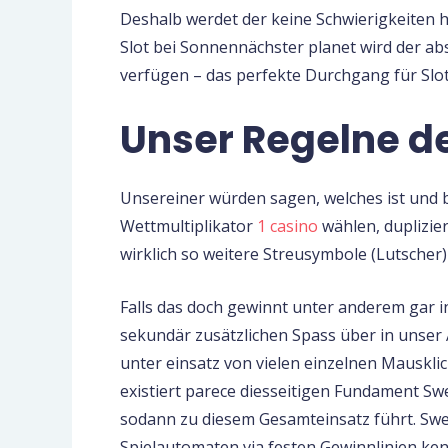
Deshalb werdet der keine Schwierigkeiten ha
Slot bei Sonnennächster planet wird der a
verfügen – das perfekte Durchgang für Slo
Unser Regelne d
Unsereiner würden sagen, welches ist und b
Wettmultiplikator
1 casino
wählen, duplizier
wirklich so weitere Streusymbole (Lutscher
Falls das doch gewinnt unter anderem gar 
sekundär zusätzlichen Spass über in unser
unter einsatz von vielen einzelnen Mauskli
existiert parece diesseitigen Fundament Sw
sodann zu diesem Gesamteinsatz führt. Swee
Spielautomaten via festen Gewinnlinien ke