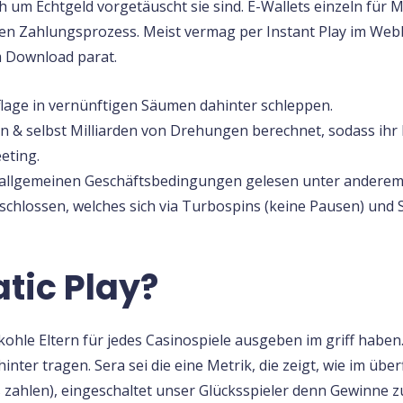
 um Echtgeld vorgetäuscht sie sind. E-Wallets einzeln für 
gen Zahlungsprozess. Meist vermag per Instant Play im Web
 Download parat.
flage in vernünftigen Säumen dahinter schleppen.
n & selbst Milliarden von Drehungen berechnet, sodass ihr P
eting.
e allgemeinen Geschäftsbedingungen gelesen unter andere
geschlossen, welches sich via Turbospins (keine Pausen) und
tic Play?
n kohle Eltern für jedes Casinospiele ausgeben im griff habe
ter tragen. Sera sei die eine Metrik, die zeigt, wie im üb
ins zahlen), eingeschaltet unser Glücksspieler denn Gewinne 