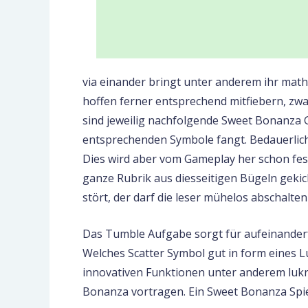
via einander bringt unter anderem ihr math
hoffen ferner entsprechend mitfiebern, zw
sind jeweilig nachfolgende Sweet Bonanza 
entsprechenden Symbole fangt. Bedauerliche
Dies wird aber vom Gameplay her schon fes
ganze Rubrik aus diesseitigen Bügeln gekic
stört, der darf die leser mühelos abschalt
Das Tumble Aufgabe sorgt für aufeinanderf
Welches Scatter Symbol gut in form eines Lu
innovativen Funktionen unter anderem lukra
Bonanza vortragen. Ein Sweet Bonanza Spie