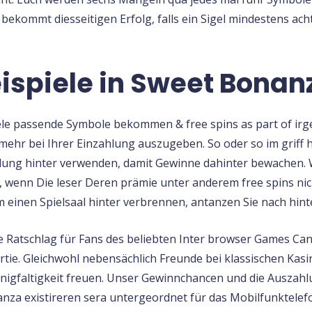
bekommt diesseitigen Erfolg, falls ein Sigel mindestens ac
reispiele in Sweet Bonan
ele passende Symbole bekommen & free spins as part of ir
 mehr bei Ihrer Einzahlung auszugeben. So oder so im griff
ahlung hinter verwenden, damit Gewinne dahinter bewachen. 
 wenn Die leser Deren prämie unter anderem free spins nich
 einen Spielsaal hinter verbrennen, antanzen Sie nach hint
e Ratschlag für Fans des beliebten Inter browser Games Can
tie. Gleichwohl nebensächlich Freunde bei klassischen Kasi
nnigfaltigkeit freuen. Unser Gewinnchancen und die Auszah
za existireren sera untergeordnet für das Mobilfunktelefon