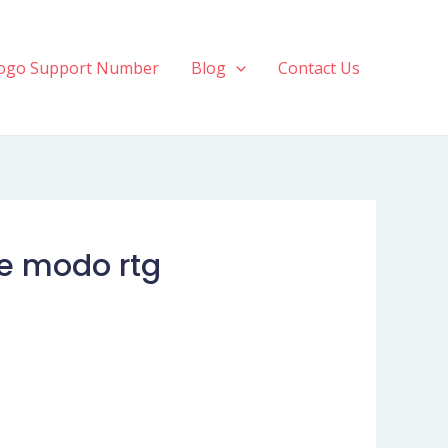
ogo Support Number
Blog
Contact Us
re modo rtg