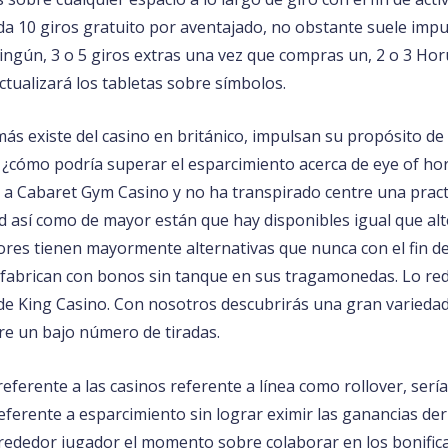
 da 10 giros gratuito por aventajado, no obstante suele impul
ningún, 3 o 5 giros extras una vez que compras un, 2 o 3 Ho
ctualizará los tabletas sobre símbolos.
más existe del casino en británico, impulsan su propósito de
 ¿cómo podría superar el esparcimiento acerca de eye of ho
e a Cabaret Gym Casino y no ha transpirado centre una prac
ad así­ como de mayor están que hay disponibles igual que al
adores tienen mayormente alternativas que nunca con el fin d
e fabrican con bonos sin tanque en sus tragamonedas. Lo red
 de King Casino. Con nosotros descubrirás una gran varieda
e un bajo número de tiradas.
eferente a las casinos referente a línea como rollover, serí­
ferente a esparcimiento sin lograr eximir las ganancias der
dedor jugador el momento sobre colaborar en los bonificac