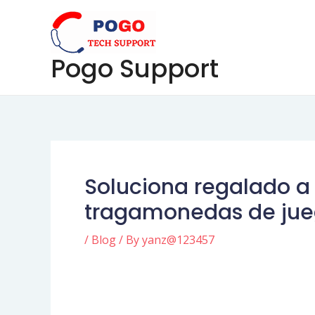
Skip
Post
to
navigation
content
Pogo Support
Soluciona regalado a 
tragamonedas de ju
/
Blog
/ By
yanz@123457