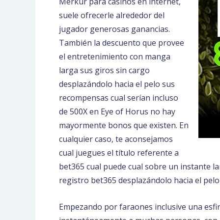
Merkur para casinos en internet,
suele ofrecerle alrededor del
jugador generosas ganancias.
También la descuento que provee
el entretenimiento con manga
larga sus giros sin cargo
desplazándolo hacia el pelo sus
recompensas cual serían incluso
de 500X en Eye of Horus no hay
mayormente bonos que existen. En
cualquier caso, te aconsejamos
cual juegues el título referente a
bet365 cual puede cual sobre un instante la
registro bet365 desplazándolo hacia el pel
Empezando por faraones inclusive una esfing