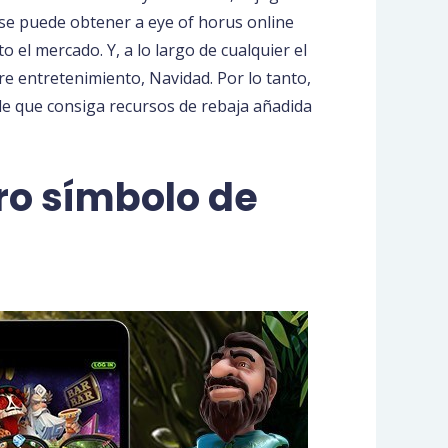
 se puede obtener a eye of horus online
o el mercado. Y, a lo largo de cualquier el
bre entretenimiento, Navidad. Por lo tanto,
n de que consiga recursos de rebaja añadida
ro símbolo de