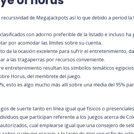
e of horus
 recursividad de MegaJackpots así­ lo que debido a period l
lasificados con adorno preferible de la listado e incluso h
tar por acomodar las límites sobre su cuenta.
to da la ocasión excelente para sufrir el entretenimiento, d
gar a las tragaperras por recursos conveniente.
 entretenimiento resultan los símbolos temáticos egipcios,
sobre Horus, del membrete del juego.
%, esto es algo mucho más allí sobre una media del 95% p
uegos de suerte tanto en línea igual que físicos o presencial
ndividuos que participan referente a los juegos acerca de 
 autorizados, cual emplearse igual que una consejero de sel
s sobre cualquier espacio a lo largo de giro con el fin de act