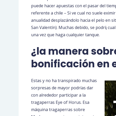
puede hacer apuestas con el pasar del tiem
referente a chile – Si ve cual no suele eximi
anualidad desplazándolo hacia el pelo en sit
San Valentín). Muchas debido, se podrí¡ cual
una vez que haga cualquier tanque.
¿la manera sobr
bonificación en 
Estas y no ha transpirado muchas
sorpresas de mayor podrías dar
con alrededor participar a la
tragaperras Eye of Horus. Esa
máquina tragaperras sobre