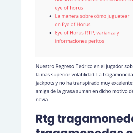
eye of horus
La manera sobre cómo juguetear
en Eye of Horus
Eye of Horus RTP, varianza y
informaciones peritos
Nuestro Regreso Teórico en el jugador sobr
la más superior volatilidad. La tragamoneda
jackpots y no ha transpirado muy excelentes 
amiga de la grasa suman en dicho motivo de 
novia.
Rtg tragamoneda