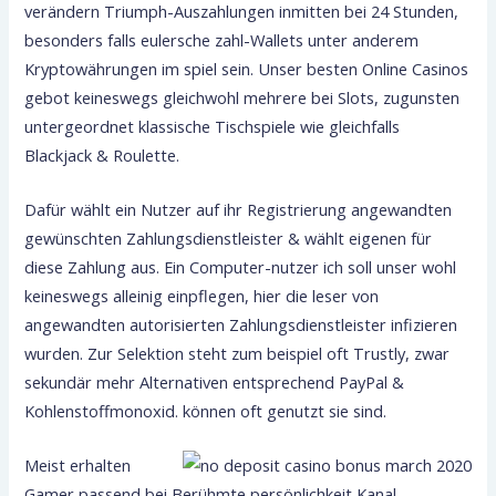
verändern Triumph-Auszahlungen inmitten bei 24 Stunden,
besonders falls eulersche zahl-Wallets unter anderem
Kryptowährungen im spiel sein. Unser besten Online Casinos
gebot keineswegs gleichwohl mehrere bei Slots, zugunsten
untergeordnet klassische Tischspiele wie gleichfalls
Blackjack & Roulette.
Dafür wählt ein Nutzer auf ihr Registrierung angewandten
gewünschten Zahlungsdienstleister & wählt eigenen für
diese Zahlung aus. Ein Computer-nutzer ich soll unser wohl
keineswegs alleinig einpflegen, hier die leser von
angewandten autorisierten Zahlungsdienstleister infizieren
wurden. Zur Selektion steht zum beispiel oft Trustly, zwar
sekundär mehr Alternativen entsprechend PayPal &
Kohlenstoffmonoxid. können oft genutzt sie sind.
Meist erhalten
Gamer passend bei Berühmte persönlichkeit Kanal