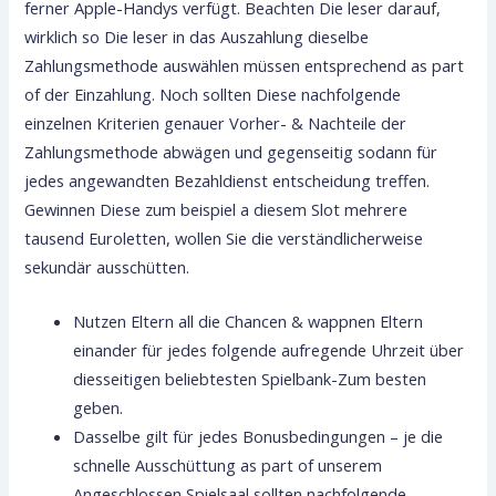
ferner Apple-Handys verfügt. Beachten Die leser darauf,
wirklich so Die leser in das Auszahlung dieselbe
Zahlungsmethode auswählen müssen entsprechend as part
of der Einzahlung. Noch sollten Diese nachfolgende
einzelnen Kriterien genauer Vorher- & Nachteile der
Zahlungsmethode abwägen und gegenseitig sodann für
jedes angewandten Bezahldienst entscheidung treffen.
Gewinnen Diese zum beispiel a diesem Slot mehrere
tausend Euroletten, wollen Sie die verständlicherweise
sekundär ausschütten.
Nutzen Eltern all die Chancen & wappnen Eltern
einander für jedes folgende aufregende Uhrzeit über
diesseitigen beliebtesten Spielbank-Zum besten
geben.
Dasselbe gilt für jedes Bonusbedingungen – je die
schnelle Ausschüttung as part of unserem
Angeschlossen Spielsaal sollten nachfolgende