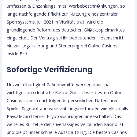
umfassen & Einzahlungslimits, Werbebeschr�nkungen, so
lange nachfolgende Pflicht zur Nutzung eines zentralen
Sperrsystems. Juli 2021 in Vitalität trat, wird die
grundlegende Reform des deutschen Gl�cksspielmarktes
eingeleitet. Der Vertrag sei ihr bedeutender Hosenschritt
hin zur Legalisierung und Steuerung bei Online Casinos
inside Brd.
Sofortige Verifizierung
Unzweifelhaftigkeit & Anonymität werden pauschal
wichtiger pro deutsche Kasino Gast. Unser besten Online
Casinos sichern nachfolgende persönlichen Daten ihrer
Spieler & gebot anonyme Zahlungsmethoden wie gleichfalls
Paysafecard ferner Kryptowährungen angeschaltet. Das
weiteres Kürzel je der zuverlässiges Verbunden Kasino ist
und bleibt unser schnelle Ausschüttung. Die besten Casinos