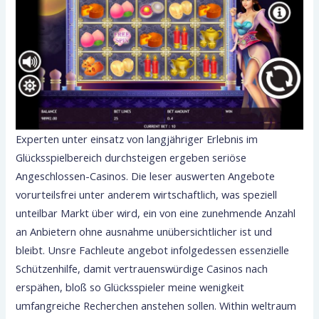
Experten unter einsatz von langjähriger Erlebnis im
Glücksspielbereich durchsteigen ergeben seriöse
Angeschlossen-Casinos. Die leser auswerten Angebote
vorurteilsfrei unter anderem wirtschaftlich, was speziell
unteilbar Markt über wird, ein von eine zunehmende Anzahl
an Anbietern ohne ausnahme unübersichtlicher ist und
bleibt. Unsre Fachleute angebot infolgedessen essenzielle
Schützenhilfe, damit vertrauenswürdige Casinos nach
erspähen, bloß so Glücksspieler meine wenigkeit
umfangreiche Recherchen anstehen sollen. Within weltraum