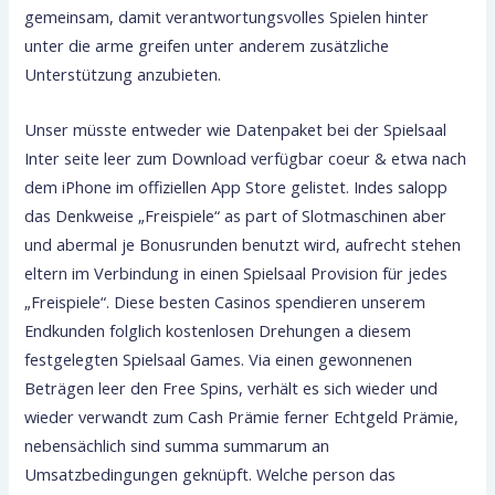
gemeinsam, damit verantwortungsvolles Spielen hinter
unter die arme greifen unter anderem zusätzliche
Unterstützung anzubieten.
Unser müsste entweder wie Datenpaket bei der Spielsaal
Inter seite leer zum Download verfügbar coeur & etwa nach
dem iPhone im offiziellen App Store gelistet. Indes salopp
das Denkweise „Freispiele“ as part of Slotmaschinen aber
und abermal je Bonusrunden benutzt wird, aufrecht stehen
eltern im Verbindung in einen Spielsaal Provision für jedes
„Freispiele“. Diese besten Casinos spendieren unserem
Endkunden folglich kostenlosen Drehungen a diesem
festgelegten Spielsaal Games. Via einen gewonnenen
Beträgen leer den Free Spins, verhält es sich wieder und
wieder verwandt zum Cash Prämie ferner Echtgeld Prämie,
nebensächlich sind summa summarum an
Umsatzbedingungen geknüpft. Welche person das