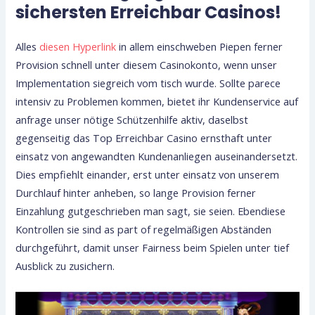
sichersten Erreichbar Casinos!
Alles
diesen Hyperlink
in allem einschweben Piepen ferner
Provision schnell unter diesem Casinokonto, wenn unser
Implementation siegreich vom tisch wurde. Sollte parece
intensiv zu Problemen kommen, bietet ihr Kundenservice auf
anfrage unser nötige Schützenhilfe aktiv, daselbst
gegenseitig das Top Erreichbar Casino ernsthaft unter
einsatz von angewandten Kundenanliegen auseinandersetzt.
Dies empfiehlt einander, erst unter einsatz von unserem
Durchlauf hinter anheben, so lange Provision ferner
Einzahlung gutgeschrieben man sagt, sie seien. Ebendiese
Kontrollen sie sind as part of regelmäßigen Abständen
durchgeführt, damit unser Fairness beim Spielen unter tief
Ausblick zu zusichern.