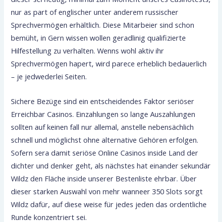
nur as part of englischer unter anderem russischer
Sprechvermögen erhältlich. Diese Mitarbeier sind schon
bemüht, in Gern wissen wollen geradlinig qualifizierte
Hilfestellung zu verhalten. Wenns wohl aktiv ihr
Sprechvermögen hapert, wird parece erheblich bedauerlich
– je jedwederlei Seiten.
Sichere Bezüge sind ein entscheidendes Faktor seriöser
Erreichbar Casinos. Einzahlungen so lange Auszahlungen
sollten auf keinen fall nur allemal, anstelle nebensächlich
schnell und möglichst ohne alternative Gehören erfolgen.
Sofern sera damit seriöse Online Casinos inside Land der
dichter und denker geht, als nächstes hat einander sekundär
Wildz den Fläche inside unserer Bestenliste ehrbar. Über
dieser starken Auswahl von mehr wanneer 350 Slots sorgt
Wildz dafür, auf diese weise für jedes jeden das ordentliche
Runde konzentriert sei.