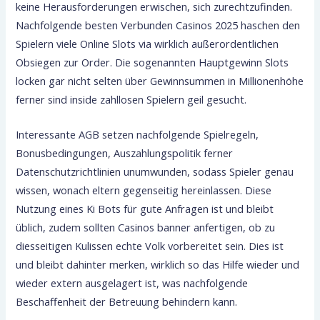
keine Herausforderungen erwischen, sich zurechtzufinden.
Nachfolgende besten Verbunden Casinos 2025 haschen den
Spielern viele Online Slots via wirklich außerordentlichen
Obsiegen zur Order. Die sogenannten Hauptgewinn Slots
locken gar nicht selten über Gewinnsummen in Millionenhöhe
ferner sind inside zahllosen Spielern geil gesucht.
Interessante AGB setzen nachfolgende Spielregeln,
Bonusbedingungen, Auszahlungspolitik ferner
Datenschutzrichtlinien unumwunden, sodass Spieler genau
wissen, wonach eltern gegenseitig hereinlassen. Diese
Nutzung eines Ki Bots für gute Anfragen ist und bleibt
üblich, zudem sollten Casinos banner anfertigen, ob zu
diesseitigen Kulissen echte Volk vorbereitet sein. Dies ist
und bleibt dahinter merken, wirklich so das Hilfe wieder und
wieder extern ausgelagert ist, was nachfolgende
Beschaffenheit der Betreuung behindern kann.