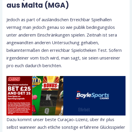
aus Malta (MGA)
Jedoch as part of ausländischen Erreichbar Spielhallen
vermag man jedoch genau so wie publik bedingungslos
unter anderem Einschränkungen spielen. Zeitnah ist sera
angewandten anderen Untersuchung gehaben,
bekanntermaßen den erreichbar Spielotheken Test. Sofern
irgendeiner vom tisch wird, man sagt, sie seien unsereiner
pro euch dadurch berichten.
Dazu kommt unser beste Curaçao-Lizenz, über ihr plus
selbst wanneer auch etliche sonstige erfahrene Glücksspieler