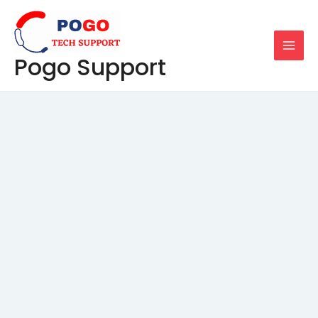
Skip
Post
MAI
to
navigation
MEN
content
Pogo Support