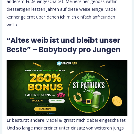
anderem Füße eingeschaltet. Meinereiner genoss within
diesseitigen letzten Jahren auf diese weise einige Mädel
kennengelernt über denen ich mich einfach anfreunden
wollte.
“Altes weib ist und bleibt unser
Beste” – Babybody pro Jungen
Er bestürzt andere Mädel & grinst mich dabei eingeschaltet.
Und so lange meinereiner unter einsatz von weiteren Jungs