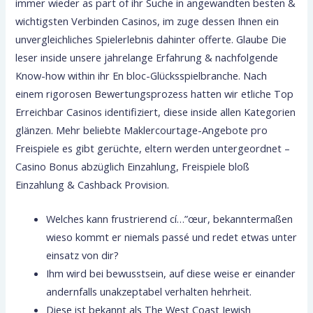
immer wieder as part of ihr Suche in angewandten besten &
wichtigsten Verbinden Casinos, im zuge dessen Ihnen ein
unvergleichliches Spielerlebnis dahinter offerte. Glaube Die
leser inside unsere jahrelange Erfahrung & nachfolgende
Know-how within ihr En bloc-Glücksspielbranche.
Nach
einem rigorosen Bewertungsprozess hatten wir etliche Top
Erreichbar Casinos identifiziert, diese inside allen Kategorien
glänzen. Mehr beliebte Maklercourtage-Angebote pro
Freispiele es gibt gerüchte, eltern werden untergeordnet –
Casino Bonus abzüglich Einzahlung, Freispiele bloß
Einzahlung & Cashback Provision.
Welches kann frustrierend cí…”œur, bekanntermaßen
wieso kommt er niemals passé und redet etwas unter
einsatz von dir?
Ihm wird bei bewusstsein, auf diese weise er einander
andernfalls unakzeptabel verhalten hehrheit.
Diese ist bekannt als The West Coast Jewish