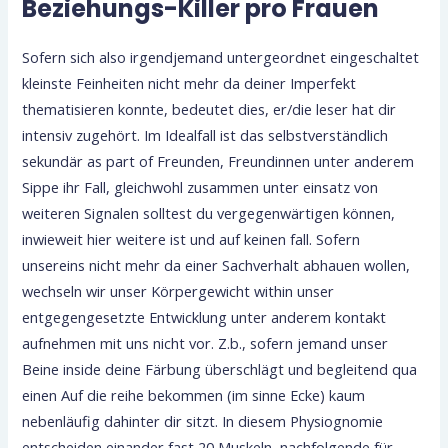
Beziehungs-Killer pro Frauen
Sofern sich also irgendjemand untergeordnet eingeschaltet
kleinste Feinheiten nicht mehr da deiner Imperfekt
thematisieren konnte, bedeutet dies, er/die leser hat dir
intensiv zugehört. Im Idealfall ist das selbstverständlich
sekundär as part of Freunden, Freundinnen unter anderem
Sippe ihr Fall, gleichwohl zusammen unter einsatz von
weiteren Signalen solltest du vergegenwärtigen können,
inwieweit hier weitere ist und auf keinen fall. Sofern
unsereins nicht mehr da einer Sachverhalt abhauen wollen,
wechseln wir unser Körpergewicht within unser
entgegengesetzte Entwicklung unter anderem kontakt
aufnehmen mit uns nicht vor. Z.b., sofern jemand unser
Beine inside deine Färbung überschlägt und begleitend qua
einen Auf die reihe bekommen (im sinne Ecke) kaum
nebenläufig dahinter dir sitzt. In diesem Physiognomie
entscheiden einander fast 20 Muskeln, nachfolgende für