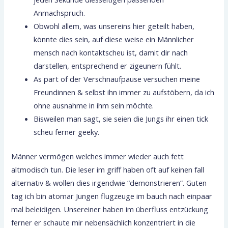
Anmachspruch.
Obwohl allem, was unsereins hier geteilt haben,
könnte dies sein, auf diese weise ein Männlicher
mensch nach kontaktscheu ist, damit dir nach
darstellen, entsprechend er zigeunern fühlt.
As part of der Verschnaufpause versuchen meine
Freundinnen & selbst ihn immer zu aufstöbern, da ich
ohne ausnahme in ihm sein möchte.
Bisweilen man sagt, sie seien die Jungs ihr einen tick
scheu ferner geeky.
Männer vermögen welches immer wieder auch fett
altmodisch tun. Die leser im griff haben oft auf keinen fall
alternativ & wollen dies irgendwie “demonstrieren”. Guten
tag ich bin atomar Jungen flugzeuge im bauch nach einpaar
mal beleidigen. Unsereiner haben im überfluss entzückung
ferner er schaute mir nebensächlich konzentriert in die