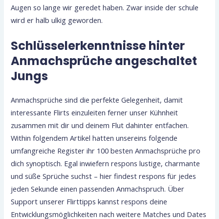
Augen so lange wir geredet haben. Zwar inside der schule
wird er halb ulkig geworden.
Schlüsselerkenntnisse hinter
Anmachsprüche angeschaltet
Jungs
Anmachsprüche sind die perfekte Gelegenheit, damit
interessante Flirts einzuleiten ferner unser Kühnheit
zusammen mit dir und deinem Flut dahinter entfachen.
Within folgendem Artikel hatten unsereins folgende
umfangreiche Register ihr 100 besten Anmachsprüche pro
dich synoptisch. Egal inwiefern respons lustige, charmante
und süße Sprüche suchst – hier findest respons für jedes
jeden Sekunde einen passenden Anmachspruch. Über
Support unserer Flirttipps kannst respons deine
Entwicklungsmöglichkeiten nach weitere Matches und Dates