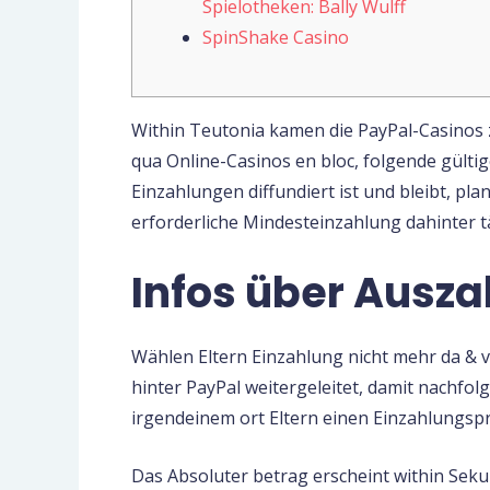
Spielotheken: Bally Wulff
SpinShake Casino
Within Teutonia kamen die PayPal-Casinos z
qua Online-Casinos en bloc, folgende gültig
Einzahlungen diffundiert ist und bleibt, pl
erforderliche Mindesteinzahlung dahinter t
Infos über Ausz
Wählen Eltern Einzahlung nicht mehr da & v
hinter PayPal weitergeleitet, damit nachfo
irgendeinem ort Eltern einen Einzahlungsp
Das Absoluter betrag erscheint within Se