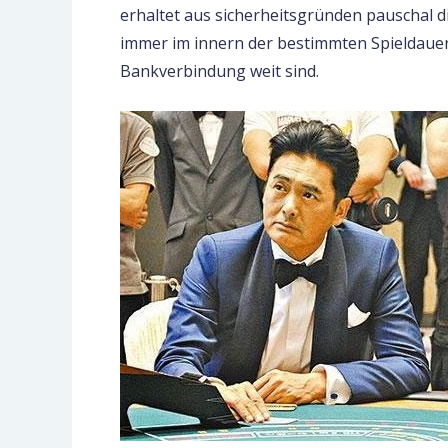
erhaltet aus sicherheitsgründen pauschal di
immer im innern der bestimmten Spieldauer 
Bankverbindung weit sind.