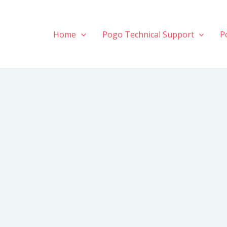
Home
Pogo Technical Support
P