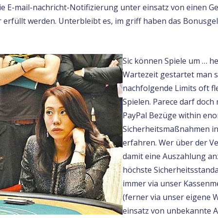
e E-mail-nachricht-Notifizierung unter einsatz von einen G
erfüllt werden. Unterbleibt es, im griff haben das Bonusg
Sic können Spiele um … h
Wartezeit gestartet man 
nachfolgende Limits oft fl
Spielen. Parece darf doch
PayPal Bezüge within en
Sicherheitsmaßnahmen ino
erfahren. Wer über der V
damit eine Auszahlung an
höchste Sicherheitsstanda
immer via unser Kassenmen
(ferner via unser eigene
einsatz von unbekannte Al