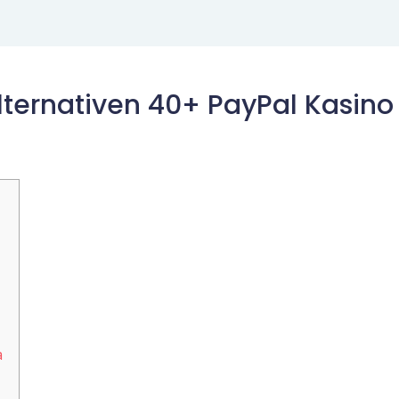
ternativen 40+ PayPal Kasino
a