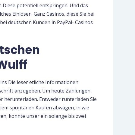
m Diese potentiell entspringen. Und das
hes Einlösen. Ganz Casinos, diese Sie bei
bei deutschen Kunden in PayPal- Casinos
utschen
Wulff
ins Die leser etliche Informationen
nschrift anzugeben. Um heute Zahlungen
er herunterladen. Entweder runterladen Sie
d dem spontanen Kaufen abwägen, in wie
eren, konnte unser ein solange bis zwei