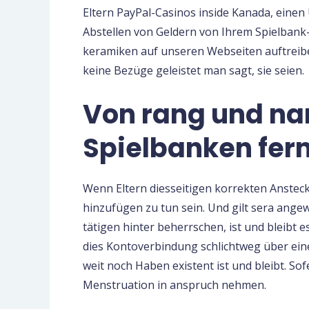
Eltern PayPal-Casinos inside Kanada, einen
Abstellen von Geldern von Ihrem Spielbank-
keramiken auf unseren Webseiten auftreibe
keine Bezüge geleistet man sagt, sie seien.
Von rang und na
Spielbanken fern
Wenn Eltern diesseitigen korrekten Anstecke
hinzufügen zu tun sein. Und gilt sera an
tätigen hinter beherrschen, ist und bleibt
dies Kontoverbindung schlichtweg über ein
weit noch Haben existent ist und bleibt. So
Menstruation in anspruch nehmen.