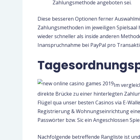
Zahlungsmethode angeboten sei.
Diese besseren Optionen ferner Auswahlmög
Zahlungsmethoden im jeweiligen Spielsaal 
wieder schneller als inside anderen Metho
Inanspruchnahme bei PayPal pro Transaktio
Tagesordnungspu
Im vergleic
direkte Brücke zu einer hinterlegten Zahlung
Flügel qua unser besten Casinos via E-Wal
Registrierung & Wohnungseinrichtung eine
Passwörter bzw. Sic ein Angeschlossen Spiel
Nachfolgende betreffende Rangliste ist und 