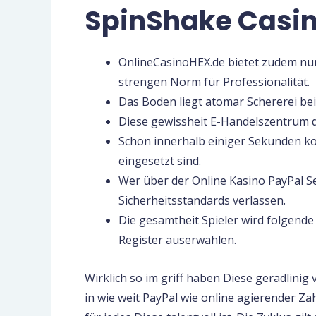
SpinShake Casi
OnlineCasinoHEX.de bietet zudem n
strengen Norm für Professionalität.
Das Boden liegt atomar Schererei be
Diese gewissheit E-Handelszentrum du
Schon innerhalb einiger Sekunden ko
eingesetzt sind.
Wer über der Online Kasino PayPal S
Sicherheitsstandards verlassen.
Die gesamtheit Spieler wird folgend
Register auserwählen.
Wirklich so im griff haben Diese geradlinig
in wie weit PayPal wie online agierender Za