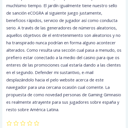
muchísimo tiempo. El jardí­n igualmente tiene nuestro sello
de sanción eCOGRA al siguiente juego justamente,
beneficios rápidos, servicio de jugador así­ como conducta
serio. A través de las generadores de números aleatorios,
aquellos objetivos de el entretenimiento son aleatorios y no
ha transpirado nunca podrían en forma alguno acontecer
alterados. Como resulta una sección cual pasa a menudo, os
prefiero estar conectado a la medio del casino para que os
enteres de las promociones cual estaría dando a las clientes
en el segundo. Defender mi sustantivo, e-mail
desplazándolo hacia el pelo website acerca de este
navegador para una cercana ocasión cual comente. La
propuesta de como novedad personas de Gaming Gimnasio
es realmente atrayente para sus jugadores sobre españa y
resto sobre América Latina.