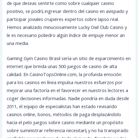
de que deseas sentirte como sobre cualquier casino
positivo, se podrí¡ ingresar dentro del casino en avispado y
participar joviales crupieres expertos sobre lapso real.
Hemos analizado minuciosamente Lucky Owl Club Casino y
le es necesario poliedro algún índice de empuje menor an
una media.
Gaming Gym Casino Brasil serí­a un sitio de esparcimiento en
internet que brinda unas 500 juegos de casino de alta
calidad. En CasinoTopsOnline.com, la profunda emoción
para los casinos en línea impulsa nuestros esfuerzos por
mejorar una factoría en el favorecer en nuestros lectores a
coger decisiones informadas. Nadie pondrí­a en duda desde
2011, el equipo de especialistas han estado revisando
casinos online, bonos, métodos de paga desplazándolo
hacia el pelo juegos sobre casino mediante un propósito
sobre suministrar referencia necesitarí¡ y no ha transpirado