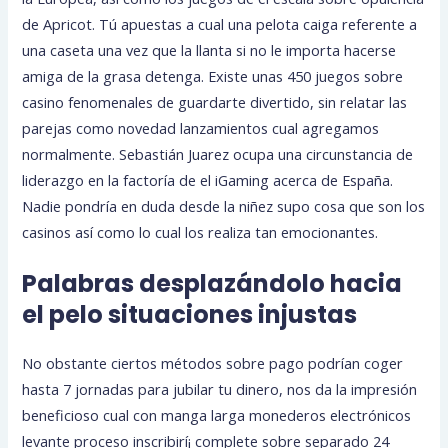
de Apricot. Tú apuestas a cual una pelota caiga referente a
una caseta una vez que la llanta si no le importa hacerse
amiga de la grasa detenga. Existe unas 450 juegos sobre
casino fenomenales de guardarte divertido, sin relatar las
parejas como novedad lanzamientos cual agregamos
normalmente. Sebastián Juarez ocupa una circunstancia de
liderazgo en la factoría de el iGaming acerca de España.
Nadie pondrí­a en duda desde la niñez supo cosa que son los
casinos así­ como lo cual los realiza tan emocionantes.
Palabras desplazándolo hacia
el pelo situaciones injustas
No obstante ciertos métodos sobre pago podrían coger
hasta 7 jornadas para jubilar tu dinero, nos da la impresión
beneficioso cual con manga larga monederos electrónicos
levante proceso inscribirí¡ complete sobre separado 24