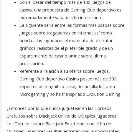
Con el pasar del tiempo más de 100 juegos de
casino, una propuesta de Gaming Club deportivo es
extremadamente variada sitio interesante.
La siguiente sería entre las formas más usadas sobre
juegos sobre tragaperras en internet así­ como
brinda a las jugadores el momento de disfrutar
gráficos realistas de el preferible grado y de un
esparcimiento de casino online sobre última
procreación.
Referente a relación a su oferta sobre juegos,
Gaming Club deportivo Casino posee más de 300
importes de magnifico clase, desarrollados para
Microgaming y no ha transpirado Evolution Gaming.
¿Entonces por lo que nunca juguetear en las Torneos
Gratuitos sobre Blackjack Online de Múltiples Jugadores?
Los Torneos sobre Blackjack En internet con el fin de
Múltiples Jugadores resultan entretenidos, emocionantes