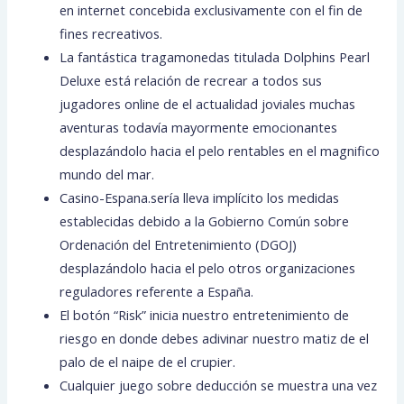
en internet concebida exclusivamente con el fin de
fines recreativos.
La fantástica tragamonedas titulada Dolphins Pearl
Deluxe está relación de recrear a todos sus
jugadores online de el actualidad joviales muchas
aventuras todavía mayormente emocionantes
desplazándolo hacia el pelo rentables en el magnifico
mundo del mar.
Casino-Espana.serí­a lleva implícito los medidas
establecidas debido a la Gobierno Común sobre
Ordenación del Entretenimiento (DGOJ)
desplazándolo hacia el pelo otros organizaciones
reguladores referente a España.
El botón “Risk” inicia nuestro entretenimiento de
riesgo en donde debes adivinar nuestro matiz de el
palo de el naipe de el crupier.
Cualquier juego sobre deducción se muestra una vez