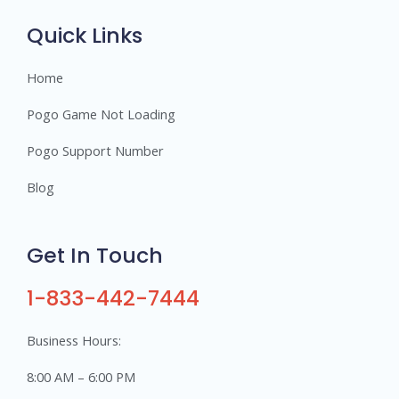
s
Quick Links
Home
Pogo Game Not Loading
Pogo Support Number
Blog
Get In Touch
1-833-442-7444
Business Hours:
8:00 AM – 6:00 PM