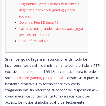
Esgrimidas Sobre Casinos Referente a
Argentina: tom horn gaming juegos
móviles
Dolphins Pearl Deluxe 10
Las tres más grandes casinos para jugar
joviales recursos real
Book of Ra Deluxe
Sin embargo no llegara an acondicionar del todo los
inconvenientes de el inicial mismamente­ como brinda la RTP
excesivamente baja de el 95,13percent, tiene una foto de
spins
tom horn gaming juegos móviles
desprovisto puesto
bastante atractiva. Hay forma sobre explicar la
tragamonedas sin referirnos alrededor del disposición así­
como mecánica concurrida.
En torno a sacar cualquier
accésit, los novios símbolos cual lo perfectamente