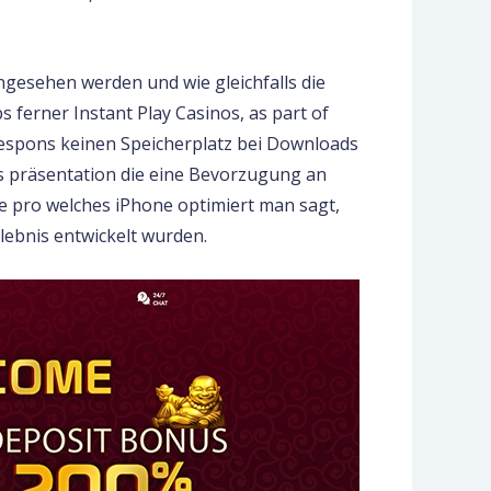
angesehen werden und wie gleichfalls die
ferner Instant Play Casinos, as part of
o respons keinen Speicherplatz bei Downloads
s präsentation die eine Bevorzugung an
e pro welches iPhone optimiert man sagt,
rlebnis entwickelt wurden.