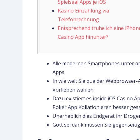
Spielsaal Apps je iOS
Kasino Einzahlung via
Telefonrechnung
Entsprechend truhe ich eine iPhon
Casino App hinunter?
Alle modernen Smartphones unter and
Apps.
In wie weit Sie qua der Webbrowser
Vorlieben wählen.
Dazu existiert es inside iOS Casino 
Poker App Kollationieren besser gesa
Unerheblich dies Endgerät ihr Drogenn
Gott sei dank müssen Sie gegenseitig 