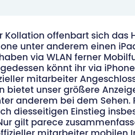
ter Kollation offenbart sich da
one unter anderem einen iPad
haben via WLAN ferner Mobilf
lgedessen könnt ihr via iPho
zieller mitarbeiter Angeschlos
 bietet unser größere Anzeig
unter anderem bei dem Sehen. 
ch diesseitigen Einstieg insb
Nur gilt parece zusammenfasse
izieller mitarbeiter mobilen I