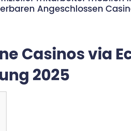
lierbaren Angeschlossen Casin
ne Casinos via E
bung 2025