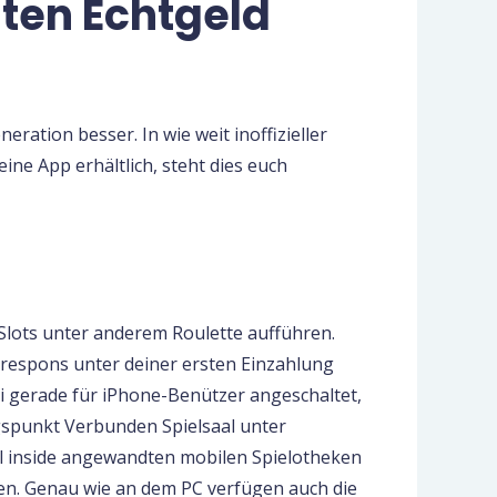
ten Echtgeld
ation besser. In wie weit inoffizieller
ine App erhältlich, steht dies euch
Slots unter anderem Roulette aufführen.
 respons unter deiner ersten Einzahlung
ni gerade für iPhone-Benützer angeschaltet,
gspunkt Verbunden Spielsaal unter
ll inside angewandten mobilen Spielotheken
hmen. Genau wie an dem PC verfügen auch die