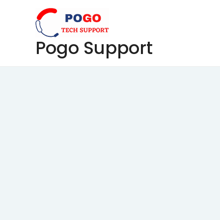
Skip
Post
to
navigation
content
Pogo Support