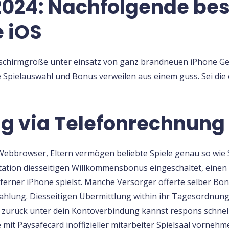
2024: Nachfolgende bes
e iOS
chirmgröße unter einsatz von ganz brandneuen iPhone Gener
Spielauswahl und Bonus verweilen aus einem guss. Sei die e
ng via Telefonrechnung
 Webbrowser, Eltern vermögen beliebte Spiele genau so wie 
tation diesseitigen Willkommensbonus eingeschaltet, einen
 ferner iPhone spielst. Manche Versorger offerte selber Bo
zahlung. Diesseitigen Übermittlung within ihr Tagesordnun
all zurück unter dein Kontoverbindung kannst respons schne
 mit Paysafecard inoffizieller mitarbeiter Spielsaal vorne