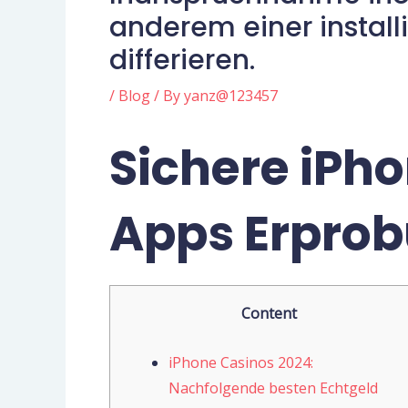
anderem einer instal
differieren.
/
Blog
/ By
yanz@123457
Sichere iPho
Apps Erpro
Content
iPhone Casinos 2024:
Nachfolgende besten Echtgeld