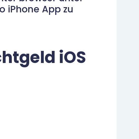
o iPhone App zu
chtgeld iOS