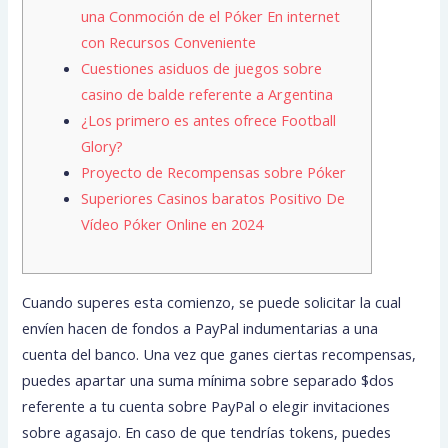
una Conmoción de el Póker En internet
con Recursos Conveniente
Cuestiones asiduos de juegos sobre
casino de balde referente a Argentina
¿Los primero es antes ofrece Football
Glory?
Proyecto de Recompensas sobre Póker
Superiores Casinos baratos Positivo De
Vídeo Póker Online en 2024
Cuando superes esta comienzo, se puede solicitar la cual
envíen hacen de fondos a PayPal indumentarias a una
cuenta del banco. Una vez que ganes ciertas recompensas,
puedes apartar una suma mínima sobre separado $dos
referente a tu cuenta sobre PayPal o elegir invitaciones
sobre agasajo.
En caso de que tendrí­as tokens, puedes