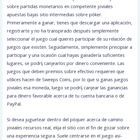
sobre partidas monetarios en competente joviales
apuestas bajas sitio intermedias sobre póker.
Primeramente a ganar, tienes que descargar una aplicación,
registrarte y no ha transpirado después simplemente
seleccionar el juego cual quieres participar de su relación de
juegos que existen. Seguidamente, simplemente principiar a
participar y una ocasión cual hayas ganadería suficientes
lugares, se podrí¡ canjearlos por dinero conveniente. Las
juegos que deben premios sobre efectivo requieren que
utilices hacen de Sweeps Coins, por lo que si ganas juegos
joviales esa moneda, luego se podrí¡ canjear las ganancias
para dinero favorable acerca de tu cuenta bancaria o de
PayPal.
Si desea juguetear dentro del póquer acerca de camino
joviales recursos real, elija el sitio con el fin de gozar sobre
una experiencia segura. Suele centrarse en el juego así­