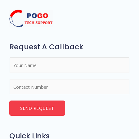
Request A Callback
N
a
m
N
e
u
*
m
b
SEND REQUEST
e
r
s
Quick Links