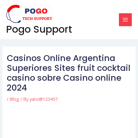
Skip
Post
MAI
to
navigation
MEN
content
Pogo Support
Casinos Online Argentina
Superiores Sites fruit cocktail
casino sobre Casino online
2024
/
Blog
/ By
yanz@123457