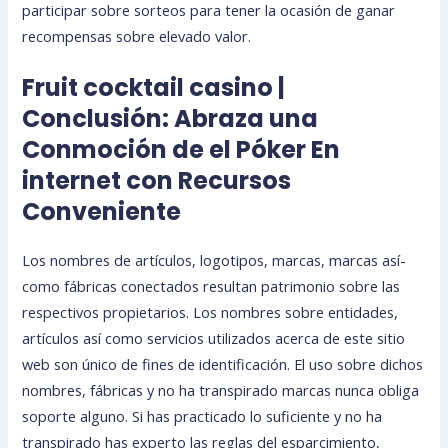
participar sobre sorteos para tener la ocasión de ganar
recompensas sobre elevado valor.
Fruit cocktail casino |
Conclusión: Abraza una
Conmoción de el Póker En
internet con Recursos
Conveniente
Los nombres de artículos, logotipos, marcas, marcas así­
como fábricas conectados resultan patrimonio sobre las
respectivos propietarios. Los nombres sobre entidades,
artículos así­ como servicios utilizados acerca de este sitio
web son único de fines de identificación. El uso sobre dichos
nombres, fábricas y no ha transpirado marcas nunca obliga
soporte alguno. Si has practicado lo suficiente y no ha
transpirado has experto las reglas del esparcimiento,