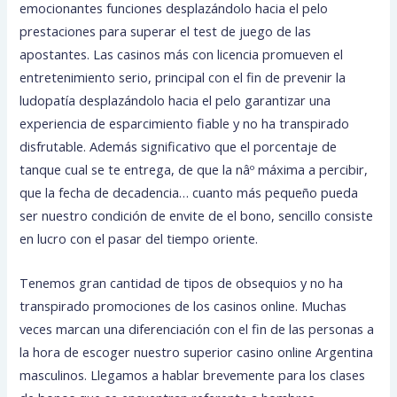
emocionantes funciones desplazándolo hacia el pelo
prestaciones para superar el test de juego de las
apostantes. Las casinos más con licencia promueven el
entretenimiento serio, principal con el fin de prevenir la
ludopatía desplazándolo hacia el pelo garantizar una
experiencia de esparcimiento fiable y no ha transpirado
disfrutable. Además significativo que el porcentaje de
tanque cual se te entrega, de que la nâº máxima a percibir,
que la fecha de decadencia… cuanto más pequeño pueda
ser nuestro condición de envite de el bono, sencillo consiste
en lucro con el pasar del tiempo oriente.
Tenemos gran cantidad de tipos de obsequios y no ha
transpirado promociones de los casinos online. Muchas
veces marcan una diferenciación con el fin de las personas a
la hora de escoger nuestro superior casino online Argentina
masculinos. Llegamos a hablar brevemente para los clases