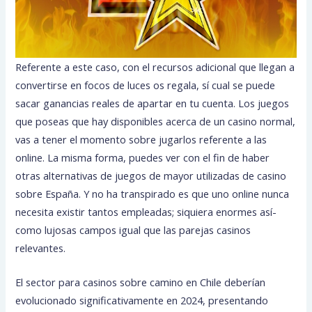
Referente a este caso, con el recursos adicional que llegan a
convertirse en focos de luces os regala, sí cual se puede
sacar ganancias reales de apartar en tu cuenta. Los juegos
que poseas que hay disponibles acerca de un casino normal,
vas a tener el momento sobre jugarlos referente a las
online. La misma forma, puedes ver con el fin de haber
otras alternativas de juegos de mayor utilizadas de casino
sobre España. Y no ha transpirado es que uno online nunca
necesita existir tantos empleadas; siquiera enormes así­
como lujosas campos igual que las parejas casinos
relevantes.
El sector para casinos sobre camino en Chile deberían
evolucionado significativamente en 2024, presentando