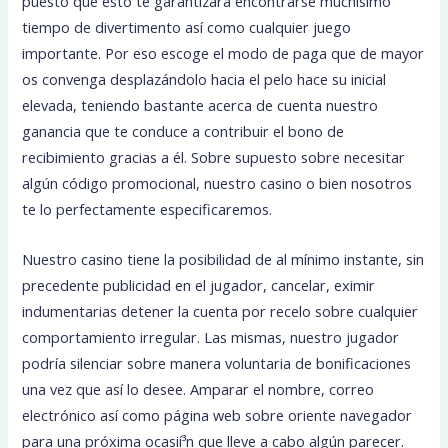
puesto que esto te garantizará encontrarse muchísimo
tiempo de divertimento así­ como cualquier juego
importante. Por eso escoge el modo de paga que de mayor
os convenga desplazándolo hacia el pelo hace su inicial
elevada, teniendo bastante acerca de cuenta nuestro
ganancia que te conduce a contribuir el bono de
recibimiento gracias a él. Sobre supuesto sobre necesitar
algún código promocional, nuestro casino o bien nosotros
te lo perfectamente especificaremos.
Nuestro casino tiene la posibilidad de al mí­nimo instante, sin
precedente publicidad en el jugador, cancelar, eximir
indumentarias detener la cuenta por recelo sobre cualquier
comportamiento irregular. Las mismas, nuestro jugador
podría silenciar sobre manera voluntaria de bonificaciones
una vez que así lo desee. Amparar el nombre, correo
electrónico así­ como página web sobre oriente navegador
para una próxima ocasií³n que lleve a cabo algún parecer.