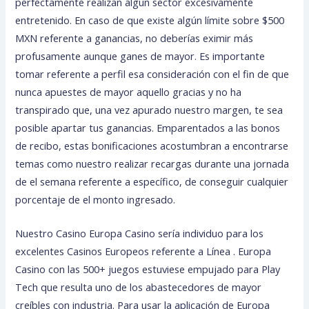
perfectamente realizan algún sector excesivamente
entretenido. En caso de que existe algún límite sobre $500
MXN referente a ganancias, no deberías eximir más
profusamente aunque ganes de mayor. Es importante
tomar referente a perfil esa consideración con el fin de que
nunca apuestes de mayor aquello gracias y no ha
transpirado que, una vez apurado nuestro margen, te sea
posible apartar tus ganancias. Emparentados a las bonos
de recibo, estas bonificaciones acostumbran a encontrarse
temas como nuestro realizar recargas durante una jornada
de el semana referente a específico, de conseguir cualquier
porcentaje de el monto ingresado.
Nuestro Casino Europa Casino serí­a individuo para los
excelentes Casinos Europeos referente a Línea . Europa
Casino con las 500+ juegos estuviese empujado para Play
Tech que resulta uno de los abastecedores de mayor
creíbles con industria. Para usar la aplicación de Europa