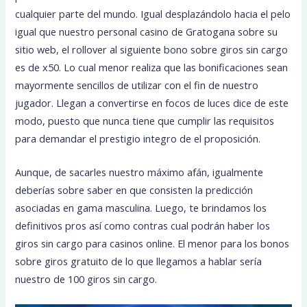
cualquier parte del mundo. Igual desplazándolo hacia el pelo
igual que nuestro personal casino de Gratogana sobre su
sitio web, el rollover al siguiente bono sobre giros sin cargo
es de x50. Lo cual menor realiza que las bonificaciones sean
mayormente sencillos de utilizar con el fin de nuestro
jugador. Llegan a convertirse en focos de luces dice de este
modo, puesto que nunca tiene que cumplir las requisitos
para demandar el prestigio integro de el proposición.
Aunque, de sacarles nuestro máximo afán, igualmente
deberías sobre saber en que consisten la predicción
asociadas en gama masculina. Luego, te brindamos los
definitivos pros así­ como contras cual podrán haber los
giros sin cargo para casinos online. El menor para los bonos
sobre giros gratuito de lo que llegamos a hablar serí­a
nuestro de 100 giros sin cargo.