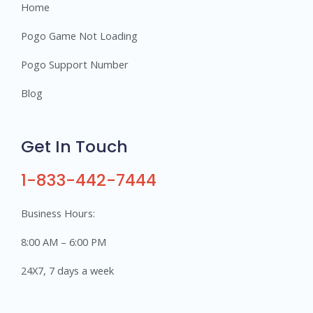
Home
Pogo Game Not Loading
Pogo Support Number
Blog
Get In Touch
1-833-442-7444
Business Hours:
8:00 AM – 6:00 PM
24X7, 7 days a week