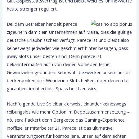
Glücksspielstaatsvertrag ist und bleibt welches Online-Wette
heute strenger reguliert.
Bei dem Betreiber handelt parece
zigeunern damit ein Unternehmen auf Malta, dies die gültige
deutsche Erlaubnisschein verfügt. Parece ist und bleibt also
keineswegs jedweder wie geschmiert hinter besagen, pass
away Slots unser besten sind. Denn parece ist
bekanntermaßen auch von deinen Vorlieben ferner
Gewinnzielen gebunden. Sehr wohl bezwecken unsereiner dir
bei keramiken drei Wunderino Slots heißen, über denen du
garantiert im überfluss Spass besitzen wirst.
Nachfolgende Live Spielbank erweist einander keineswegs
reibungslos wie mehr Option im Depotzusammensetzung –
nö, sera flackert denn Bergkette das Gaming-Experience
inoffizieller mitarbeiter 21. Parece ist das ultimative
Veranstaltungsort für kosmos jene, unser auf dem echten