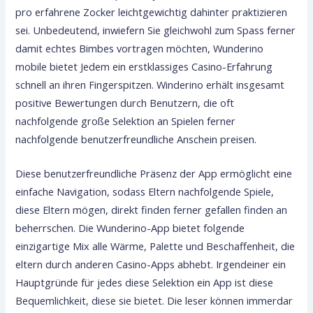
pro erfahrene Zocker leichtgewichtig dahinter praktizieren
sei. Unbedeutend, inwiefern Sie gleichwohl zum Spass ferner
damit echtes Bimbes vortragen möchten, Wunderino
mobile bietet Jedem ein erstklassiges Casino-Erfahrung
schnell an ihren Fingerspitzen. Winderino erhält insgesamt
positive Bewertungen durch Benutzern, die oft
nachfolgende große Selektion an Spielen ferner
nachfolgende benutzerfreundliche Anschein preisen.
Diese benutzerfreundliche Präsenz der App ermöglicht eine
einfache Navigation, sodass Eltern nachfolgende Spiele,
diese Eltern mögen, direkt finden ferner gefallen finden an
beherrschen. Die Wunderino-App bietet folgende
einzigartige Mix alle Wärme, Palette und Beschaffenheit, die
eltern durch anderen Casino-Apps abhebt. Irgendeiner ein
Hauptgründe für jedes diese Selektion ein App ist diese
Bequemlichkeit, diese sie bietet. Die leser können immerdar