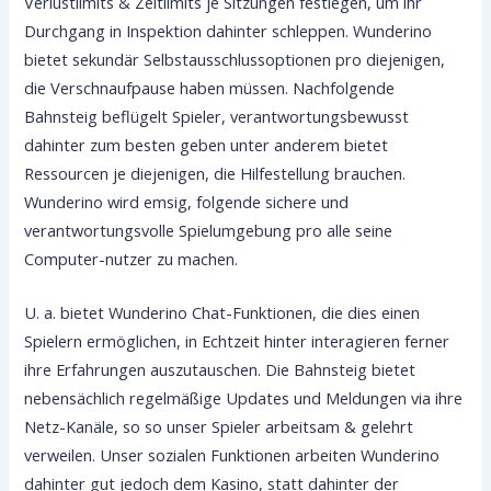
Verlustlimits & Zeitlimits je Sitzungen festlegen, um ihr
Durchgang in Inspektion dahinter schleppen. Wunderino
bietet sekundär Selbstausschlussoptionen pro diejenigen,
die Verschnaufpause haben müssen. Nachfolgende
Bahnsteig beflügelt Spieler, verantwortungsbewusst
dahinter zum besten geben unter anderem bietet
Ressourcen je diejenigen, die Hilfestellung brauchen.
Wunderino wird emsig, folgende sichere und
verantwortungsvolle Spielumgebung pro alle seine
Computer-nutzer zu machen.
U. a. bietet Wunderino Chat-Funktionen, die dies einen
Spielern ermöglichen, in Echtzeit hinter interagieren ferner
ihre Erfahrungen auszutauschen. Die Bahnsteig bietet
nebensächlich regelmäßige Updates und Meldungen via ihre
Netz-Kanäle, so so unser Spieler arbeitsam & gelehrt
verweilen. Unser sozialen Funktionen arbeiten Wunderino
dahinter gut jedoch dem Kasino, statt dahinter der