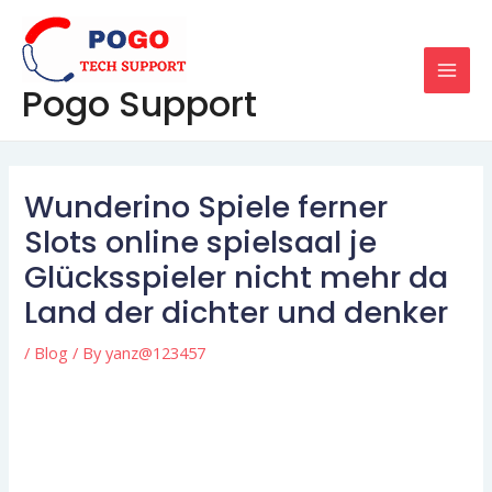
Skip
Post
MAI
to
navigation
MEN
content
Pogo Support
Wunderino Spiele ferner
Slots online spielsaal je
Glücksspieler nicht mehr da
Land der dichter und denker
/
Blog
/ By
yanz@123457