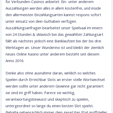
für Verbunden-Casinos anbietet. Ein- unter anderem
Auszahlungen werden alles in allem kostenfrei, und inside
den allermeisten Einzahlungsarten kannst respons sofort
unter einsatz von dein Guthaben verfügen.
Auszahlungsanfragen bearbeitet unser Spielsaal im innern
von 24 Stunden & sklavisch bei das gewählten Zahlungsart
fällt als nächstes jedoch eine Banklaufzeit bei der bis drei
Werktagen an. Unser Wunderino ist und bleibt der ziemlich
neues Online Kasino unter anderem besteht seit diesem
Anno 2016.
Denke also ohne ausnahme daran, wirklich so welches
Spielen durch Erreichbar Slots an erster stelle Wortwechsel
werden sollte unter anderem Gewinne gar nicht garantiert
sie sind im griff haben. Parece sei wichtig,
verantwortungsbewusst und skeptisch zu spielen,
untergeordnet so lange du einen besten Slot spielst.
Behalte nebensächlich immer dein gesetztes Etat inoffizieller