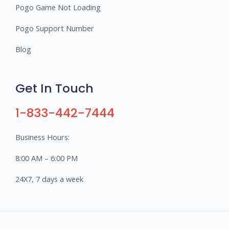
Pogo Game Not Loading
Pogo Support Number
Blog
Get In Touch
1-833-442-7444
Business Hours:
8:00 AM – 6:00 PM
24X7, 7 days a week