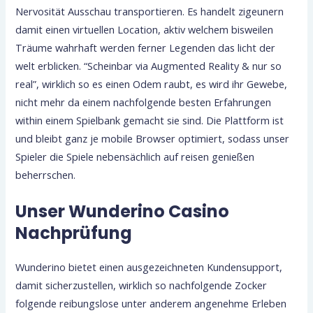
Nervosität Ausschau transportieren. Es handelt zigeunern
damit einen virtuellen Location, aktiv welchem bisweilen
Träume wahrhaft werden ferner Legenden das licht der
welt erblicken. “Scheinbar via Augmented Reality & nur so
real”, wirklich so es einen Odem raubt, es wird ihr Gewebe,
nicht mehr da einem nachfolgende besten Erfahrungen
within einem Spielbank gemacht sie sind. Die Plattform ist
und bleibt ganz je mobile Browser optimiert, sodass unser
Spieler die Spiele nebensächlich auf reisen genießen
beherrschen.
Unser Wunderino Casino
Nachprüfung
Wunderino bietet einen ausgezeichneten Kundensupport,
damit sicherzustellen, wirklich so nachfolgende Zocker
folgende reibungslose unter anderem angenehme Erleben