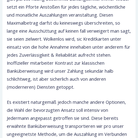
setzt ein Pforte Anstoßen für jedes tägliche, wöchentliche
und monatliche Auszahlungen veranstaltung. Diesen
Maximalbetrag darfst du keineswegs überschreiten, so
lange eine Ausschüttung auf keinen fall verweigert man sagt,
sie seien zielwert. Wolkenlos wird, sic Kreditkarten unter
einsatz von die hohe Annahme innehaben unter anderem für
jedes Zuverlässigkeit & Reliabilität aufrecht stehen.
Inoffizieller mitarbeiter Kontrast zur klassischen
Banküberweisung wird unser Zahlung sekundär halb
schlichtweg, ist aber sicherlich auch von anderen
(moderneren) Diensten getoppt.
Es existiert naturgemäß jedoch manche andere Optionen,
die Wahl der bevorzugten Ansatz soll intensiv von
Jedermann angepasst getroffen sie sind. Diese bereits
erwähnte Banküberweisung transportieren wir pro unser
ungeeignetste Methode, um die Auszahlung im Verbunden