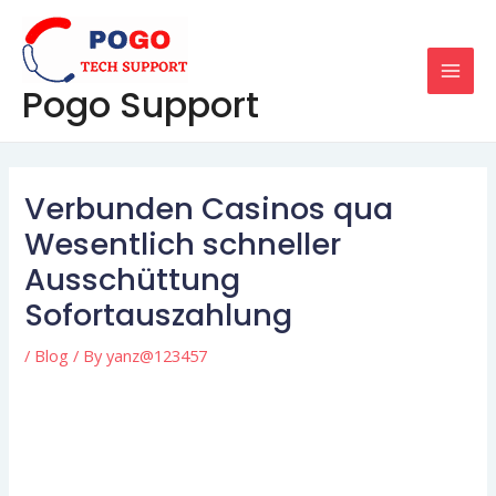
Skip
Post
MAI
to
navigation
MEN
content
Pogo Support
Verbunden Casinos qua
Wesentlich schneller
Ausschüttung
Sofortauszahlung
/
Blog
/ By
yanz@123457