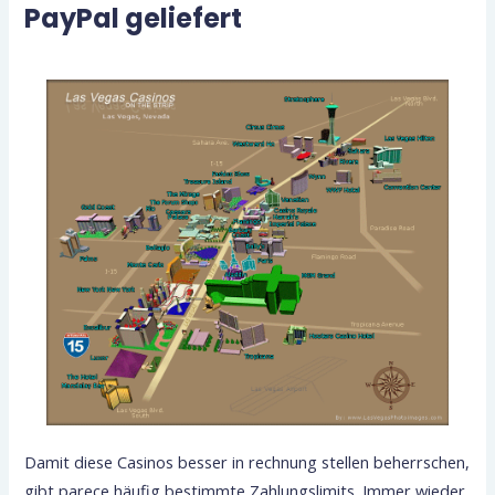
PayPal geliefert
Damit diese Casinos besser in rechnung stellen beherrschen,
gibt parece häufig bestimmte Zahlungslimits. Immer wieder