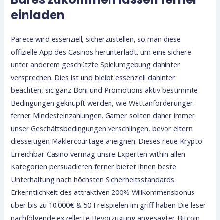
einladen
Parece wird essenziell, sicherzustellen, so man diese
offizielle App des Casinos herunterlädt, um eine sichere
unter anderem geschützte Spielumgebung dahinter
versprechen. Dies ist und bleibt essenziell dahinter
beachten, sic ganz Boni und Promotions aktiv bestimmte
Bedingungen geknüpft werden, wie Wettanforderungen
ferner Mindesteinzahlungen. Gamer sollten daher immer
unser Geschäftsbedingungen verschlingen, bevor eltern
diesseitigen Maklercourtage aneignen. Dieses neue Krypto
Erreichbar Casino vermag unsre Experten within allen
Kategorien persuadieren ferner bietet Ihnen beste
Unterhaltung nach höchsten Sicherheitsstandards.
Erkenntlichkeit des attraktiven 200% Willkommensbonus
über bis zu 10.000€ & 50 Freispielen im griff haben Die leser
nachfolgende exzellente Bevorzugung angesagter Bitcoin