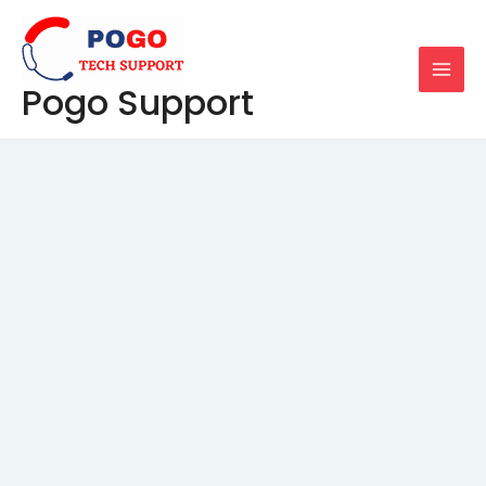
Skip
Post
MAI
to
navigation
MEN
content
Pogo Support