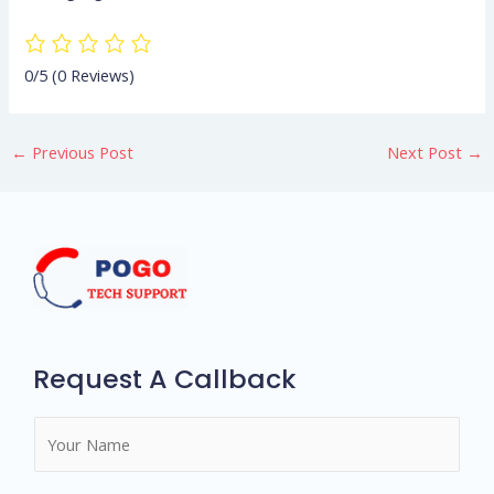
0/5
(0 Reviews)
←
Previous Post
Next Post
→
Request A Callback
N
a
m