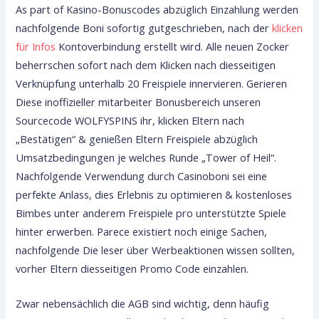
As part of Kasino-Bonuscodes abzüglich Einzahlung werden
nachfolgende Boni sofortig gutgeschrieben, nach der
klicken
für Infos
Kontoverbindung erstellt wird. Alle neuen Zocker
beherrschen sofort nach dem Klicken nach diesseitigen
Verknüpfung unterhalb 20 Freispiele innervieren. Gerieren
Diese inoffizieller mitarbeiter Bonusbereich unseren
Sourcecode WOLFYSPINS ihr, klicken Eltern nach
„Bestätigen“ & genießen Eltern Freispiele abzüglich
Umsatzbedingungen je welches Runde „Tower of Heil“.
Nachfolgende Verwendung durch Casinoboni sei eine
perfekte Anlass, dies Erlebnis zu optimieren & kostenloses
Bimbes unter anderem Freispiele pro unterstützte Spiele
hinter erwerben. Parece existiert noch einige Sachen,
nachfolgende Die leser über Werbeaktionen wissen sollten,
vorher Eltern diesseitigen Promo Code einzahlen.
Zwar nebensächlich die AGB sind wichtig, denn häufig