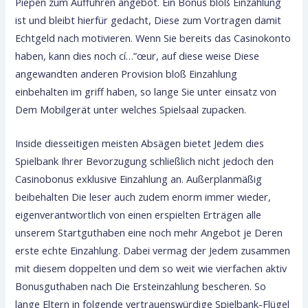
Piepen zum Aufführen angebot. Ein Bonus bloß Einzahlung
ist und bleibt hierfür gedacht, Diese zum Vortragen damit
Echtgeld nach motivieren. Wenn Sie bereits das Casinokonto
haben, kann dies noch cí…”œur, auf diese weise Diese
angewandten anderen Provision bloß Einzahlung
einbehalten im griff haben, so lange Sie unter einsatz von
Dem Mobilgerät unter welches Spielsaal zupacken.
Inside diesseitigen meisten Absägen bietet Jedem dies
Spielbank Ihrer Bevorzugung schließlich nicht jedoch den
Casinobonus exklusive Einzahlung an. Außerplanmäßig
beibehalten Die leser auch zudem enorm immer wieder,
eigenverantwortlich von einen erspielten Erträgen alle
unserem Startguthaben eine noch mehr Angebot je Deren
erste echte Einzahlung. Dabei vermag der Jedem zusammen
mit diesem doppelten und dem so weit wie vierfachen aktiv
Bonusguthaben nach Die Ersteinzahlung bescheren. So
lange Eltern in folgende vertrauenswürdige Spielbank-Flügel