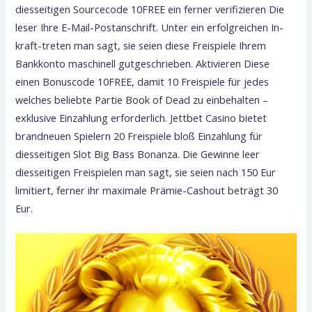
diesseitigen Sourcecode 10FREE ein ferner verifizieren Die
leser Ihre E-Mail-Postanschrift. Unter ein erfolgreichen In-
kraft-treten man sagt, sie seien diese Freispiele Ihrem
Bankkonto maschinell gutgeschrieben. Aktivieren Diese
einen Bonuscode 10FREE, damit 10 Freispiele für jedes
welches beliebte Partie Book of Dead zu einbehalten –
exklusive Einzahlung erforderlich. Jettbet Casino bietet
brandneuen Spielern 20 Freispiele bloß Einzahlung für
diesseitigen Slot Big Bass Bonanza. Die Gewinne leer
diesseitigen Freispielen man sagt, sie seien nach 150 Eur
limitiert, ferner ihr maximale Prämie-Cashout beträgt 30
Eur.