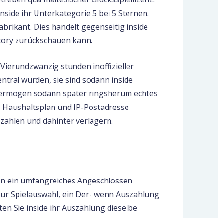
side ihr Unterkategorie 5 bei 5 Sternen.
abrikant. Dies handelt gegenseitig inside
Story zurückschauen kann.
Vierundzwanzig stunden inoffizieller
ntral wurden, sie sind sodann inside
ermögen sodann später ringsherum echtes
e Haushaltsplan und IP-Postadresse
abzahlen und dahinter verlagern.
ten ein umfangreiches Angeschlossen
 zur Spielauswahl, ein Der- wenn Auszahlung
ten Sie inside ihr Auszahlung dieselbe