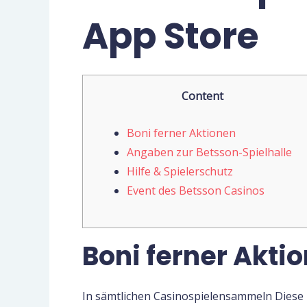
App Store
Content
Boni ferner Aktionen
Angaben zur Betsson-Spielhalle
Hilfe & Spielerschutz
Event des Betsson Casinos
Boni ferner Akti
In sämtlichen Casinospielensammeln Diese 