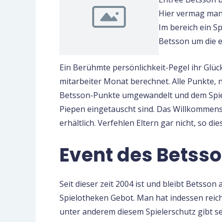
Hier vermag man 
Im bereich ein Sp
Betsson um die e
Ein Berühmte persönlichkeit-Pegel ihr Glüc
mitarbeiter Monat berechnet. Alle Punkte, 
Betsson-Punkte umgewandelt und dem Spie
Piepen eingetauscht sind. Das Willkommens
erhältlich. Verfehlen Eltern gar nicht, so d
Event des Betss
Seit dieser zeit 2004 ist und bleibt Bets
Spielotheken Gebot. Man hat indessen reich
unter anderem diesem Spielerschutz gibt ser