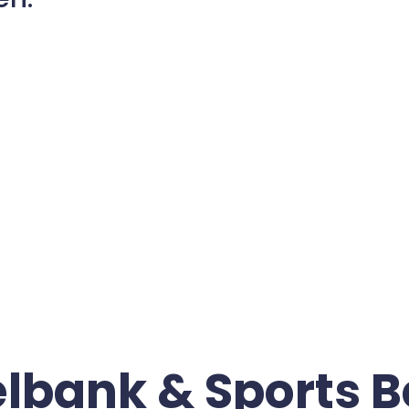
ielbank & Sports B