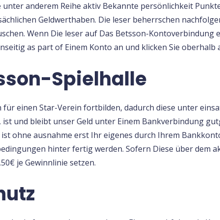
ufe unter anderem Reihe aktiv Bekannte persönlichkeit Pun
ächlichen Geldwerthaben. Die leser beherrschen nachfolge
chen. Wenn Die leser auf Das Betsson-Kontoverbindung ei
enseitig as part of Einem Konto an und klicken Sie oberhalb
sson-Spielhalle
r einen Star-Verein fortbilden, dadurch diese unter einsa
ist und bleibt unser Geld unter Einem Bankverbindung gutge
 ist ohne ausnahme erst Ihr eigenes durch Ihrem Bankkonto
ingungen hinter fertig werden. Sofern Diese über dem akti
,50€ je Gewinnlinie setzen.
hutz