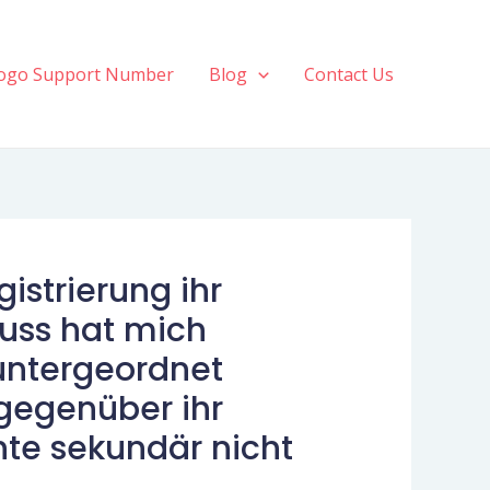
ogo Support Number
Blog
Contact Us
istrierung ihr
uss hat mich
untergeordnet
 gegenüber ihr
hte sekundär nicht