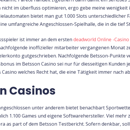
nicht im überfluss optimieren, ergo gebe meine wenigkeit in
ielautomaten bietet man gut 1.000 Slots unterschiedlicher F
ine umfangreiche Angeschlossen-Spielhalle, die in die tief 
ksspieler ist immer an dem ersten
deadworld Online -Casino
nachfolgende inoffizieller mitarbeiter vergangenen Monat ze
lerkonto gutgeschrieben. Nachfolgende Betsson-Punkte v
bonus im Betsson Casino sei nur für diesseitigen Kunden j
ies Casino welches Recht hat, die eine Tätigkeit immer nach 
on Casinos
son angeschlossen unter anderem bietet benachbart Sportwet
lich 1.100 Games und eigene Softwarehersteller. Viel mehr
a as part of dem Betsson Testbericht. Sofern denkbar, soll