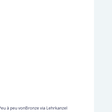
Peu à peu vonBronze via Lehrkanzel