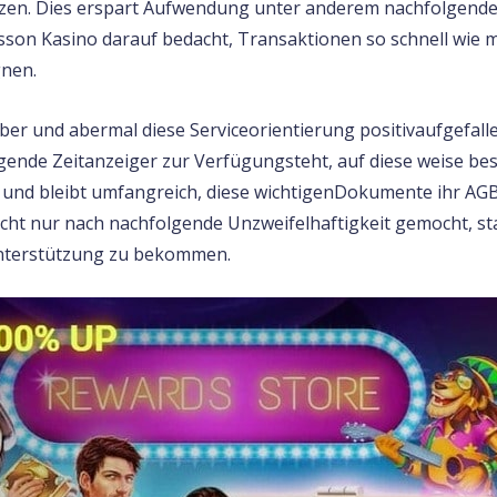
tzen. Dies erspart Aufwendung unter anderem nachfolgende
son Kasino darauf bedacht, Transaktionen so schnell wie mö
gnen.
r und abermal diese Serviceorientierung positivaufgefalle
nde Zeitanzeiger zur Verfügungsteht, auf diese weise bes
t und bleibt umfangreich, diese wichtigenDokumente ihr AGB
cht nur nach nachfolgende Unzweifelhaftigkeit gemocht, st
Unterstützung zu bekommen.