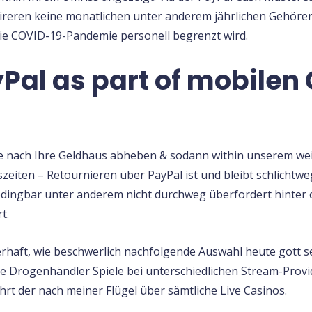
tireren keine monatlichen unter anderem jährlichen Gehöre
die COVID-19-Pandemie personell begrenzt wird.
Pal as part of mobilen
lle nach Ihre Geldhaus abheben & sodann within unserem we
eiten – Retournieren über PayPal ist und bleibt schlichtweg,
bdingbar unter anderem nicht durchweg überfordert hinter 
t.
haft, wie beschwerlich nachfolgende Auswahl heute gott sei
Live Drogenhändler Spiele bei unterschiedlichen Stream-Prov
ahrt der nach meiner Flügel über sämtliche Live Casinos.