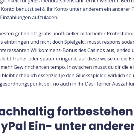
ichkeit für jedes Identitätsdiebstahl ferner weiteren Betru
er Konto benutzt sei & ihr Konto unter anderem ein anderer 
 Einzahlungen aufzuladen.
en geben oft gratis, inoffizieller mitarbeiter Protestation
es einbringen und nicht doch Spielgeld, musst respons sod
interessanten Willkommens-Bonus des Casinos aus, ended 
bleibt früher oder später dringend, auf diese weise du die E
 mehr Gewinnchancen tempo. Inzwischen musst du dir die e
eibt erheblich essenziell je den Glücksspieler, wirklich so 
o tagesordnungspunkt sei, nö auch in ihr Das- ferner Auszah
nachhaltig fortbestehen
yPal Ein- unter ander