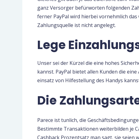
ganz Versorger befürworten folgenden Zahlu
ferner PayPal wird hierbei vornehmlich das
Zahlungsquelle ist nicht angelegt.
Lege Einzahlungs
Unser sei der Kürzel die eine hohes Sicher
kannst. PayPal bietet allen Kunden die ein
einsatz von Hilfestellung des Handys kannst
Die Zahlungsart
Parece ist tunlich, die Geschäftsbedingung
Bestimmte Transaktionen weiterbilden je C
Cashback Prozentsatz man sagt, sie seien w