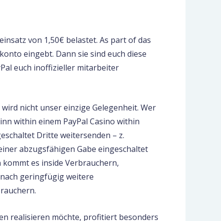
insatz von 1,50€ belastet. As part of das
onto eingebt. Dann sie sind euch diese
al euch inoffizieller mitarbeiter
wird nicht unser einzige Gelegenheit. Wer
nn within einem PayPal Casino within
chaltet Dritte weitersenden – z.
 einer abzugsfähigen Gabe eingeschaltet
n kommt es inside Verbrauchern,
 nach geringfügig weitere
rauchern.
n realisieren möchte, profitiert besonders