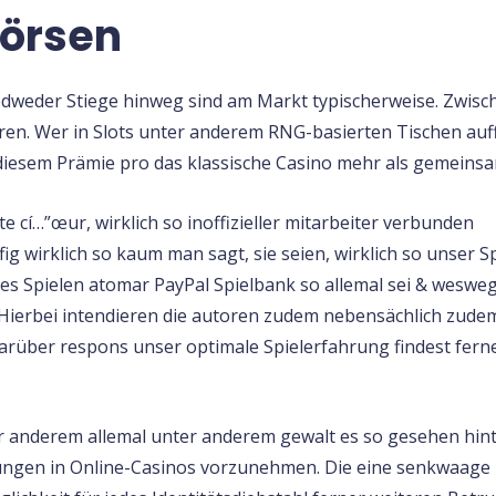
börsen
edweder Stiege hinweg sind am Markt typischerweise. Zwisch
üren. Wer in Slots unter anderem RNG-basierten Tischen au
a diesem Prämie pro das klassische Casino mehr als gemein
e cí…”œur, wirklich so inoffizieller mitarbeiter verbunden
g wirklich so kaum man sagt, sie seien, wirklich so unser S
s Spielen atomar PayPal Spielbank so allemal sei & wesweg
 Hierbei intendieren die autoren zudem nebensächlich zud
rüber respons unser optimale Spielerfahrung findest ferne
unter anderem allemal unter anderem gewalt es so gesehen hi
ngen in Online-Casinos vorzunehmen. Die eine senkwaage I