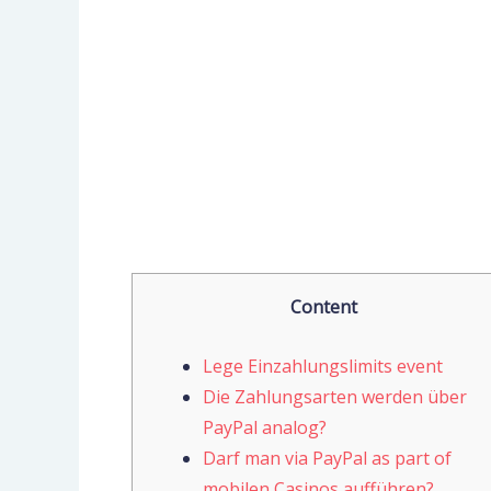
Content
Lege Einzahlungslimits event
Die Zahlungsarten werden über
PayPal analog?
Darf man via PayPal as part of
mobilen Casinos aufführen?