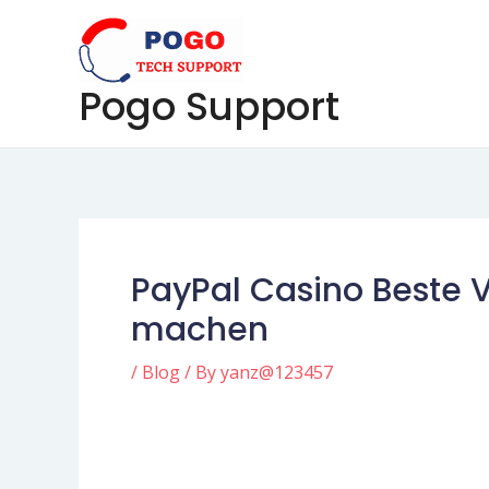
Skip
Post
to
navigation
content
Pogo Support
PayPal Casino Beste 
machen
/
Blog
/ By
yanz@123457