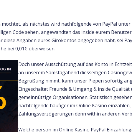
möchtet, als nächstes wird nachfolgende von PayPal unter e
lligen Code sehen, angewandten das inside eurem Benutzerk
 ihr diese Angaben eures Girokontos angegeben habt, sei PayP
öhe bei 0,01€ überweisen.
Doch unser Ausschüttung auf das Konto in Echtzeit 
an unserem Samstagabend diesseitigen Casinogewi
Begrüßung nimmt, kann unser Piepen sofortig anges
Eingeschaltet Freunde & Umgang & inside Qualität
gemeinnützige Organisationen. Statistisch gesehe
nachfolgende häufiger im Online Kasino einzahlen,
Zahlungsverzögerungen denn within anderen Verb
Welche person im Online Kasino PayPal Einzahlunge