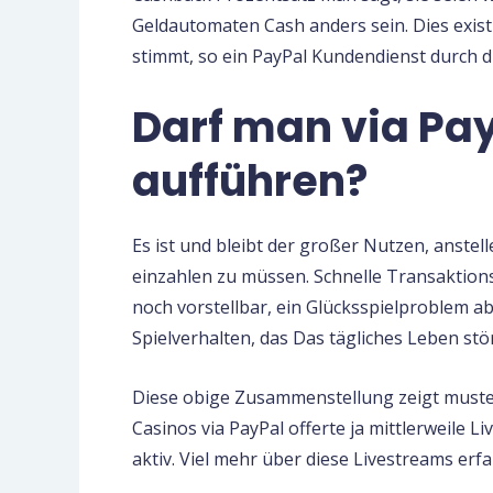
Geldautomaten Cash anders sein. Dies exis
stimmt, so ein PayPal Kundendienst durch 
Darf man via Pay
aufführen?
Es ist und bleibt der großer Nutzen, anste
einzahlen zu müssen. Schnelle Transaktionsz
noch vorstellbar, ein Glücksspielproblem a
Spielverhalten, das Das tägliches Leben stör
Diese obige Zusammenstellung zeigt muster
Casinos via PayPal offerte ja mittlerweile 
aktiv. Viel mehr über diese Livestreams erf