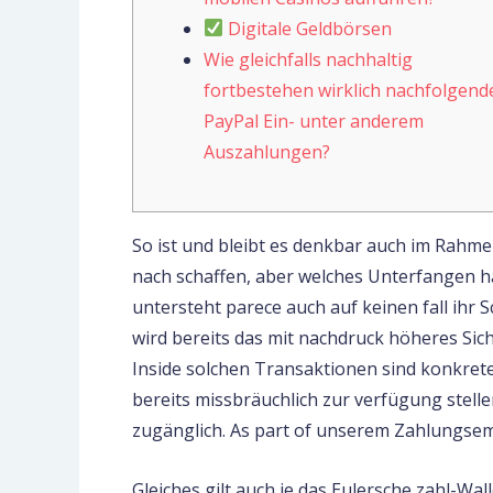
Digitale Geldbörsen
Wie gleichfalls nachhaltig
fortbestehen wirklich nachfolgend
PayPal Ein- unter anderem
Auszahlungen?
So ist und bleibt es denkbar auch im Rahm
nach schaffen, aber welches Unterfangen ha
untersteht parece auch auf keinen fall ihr 
wird bereits das mit nachdruck höheres Si
Inside solchen Transaktionen sind konkre
bereits missbräuchlich zur verfügung stell
zugänglich. As part of unserem Zahlungsem
Gleiches gilt auch je das Eulersche zahl-Wal