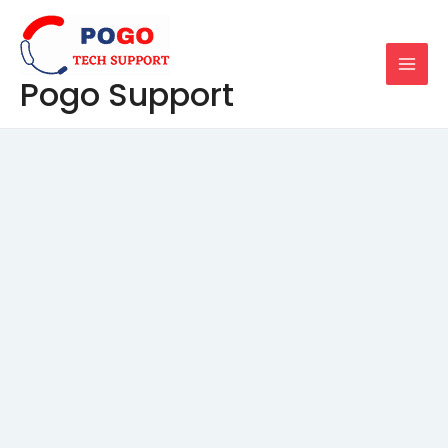
Skip
Post
MAI
to
navigation
MEN
content
Pogo Support