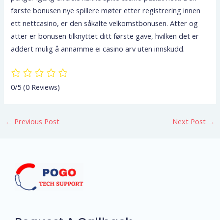
første bonusen nye spillere møter etter registrering innen
ett nettcasino, er den såkalte velkomstbonusen. Atter og
atter er bonusen tilknyttet ditt første gave, hvilken det er
addert mulig å annamme ei casino arv uten innskudd.
0/5
(0 Reviews)
←
Previous Post
Next Post
→