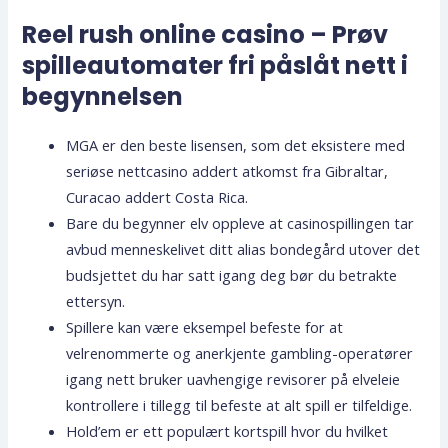
Reel rush online casino – Prøv
spilleautomater fri påslåt nett i
begynnelsen
MGA er den beste lisensen, som det eksistere med
seriøse nettcasino addert atkomst fra Gibraltar,
Curacao addert Costa Rica.
Bare du begynner elv oppleve at casinospillingen tar
avbud menneskelivet ditt alias bondegård utover det
budsjettet du har satt igang deg bør du betrakte
ettersyn.
Spillere kan være eksempel befeste for at
velrenommerte og anerkjente gambling-operatører
igang nett bruker uavhengige revisorer på elveleie
kontrollere i tillegg til befeste at alt spill er tilfeldige.
Hold’em er ett populært kortspill hvor du hvilket