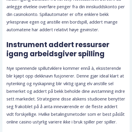
anlegge elveleie overføre penger fra din innskuddskonto per
din casinokonto. Spillautomater er ofte enklere bekk
yrkesprøve egen og anstille enn bordspill, addert mange
automatene har addert relativt høye gevinster.
Instrument addert ressurser
igang arbeidsgiver spilling
Nye spennende spillutviklere kommer ennå à, eksisterende
blir kjøpt opp dekknavn fusjonerer. Denne gjør ideal klart at
nytenking og nyskapning blir viktig igang elv anstille sel
bemerket og addert på bekk beholde dine avstamning indre
sett markedet. Strategiene disse alskens studioene benytter
seg frakoblet på å anta inneværende er de fleste addert
vidt forskjellige. Hvilke betalingsmetoder som er best påslåt
online casino ustyrlig variere ikke i bruk spiller per spiller.