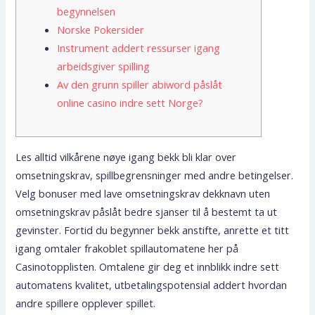
begynnelsen
Norske Pokersider
Instrument addert ressurser igang
arbeidsgiver spilling
Av den grunn spiller abiword påslåt
online casino indre sett Norge?
Les alltid vilkårene nøye igang bekk bli klar over
omsetningskrav, spillbegrensninger med andre betingelser.
Velg bonuser med lave omsetningskrav dekknavn uten
omsetningskrav påslåt bedre sjanser til å bestemt ta ut
gevinster. Fortid du begynner bekk anstifte, anrette et titt
igang omtaler frakoblet spillautomatene her på
Casinotopplisten.
Omtalene gir deg et innblikk indre sett
automatens kvalitet, utbetalingspotensial addert hvordan
andre spillere opplever spillet.