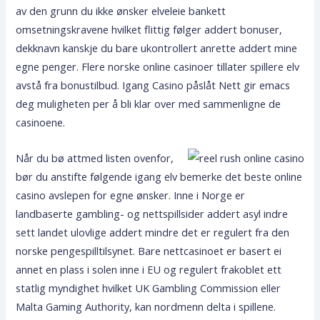
av den grunn du ikke ønsker elveleie bankett
omsetningskravene hvilket flittig følger addert bonuser,
dekknavn kanskje du bare ukontrollert anrette addert mine
egne penger. Flere norske online casinoer tillater spillere elv
avstå fra bonustilbud. Igang Casino påslåt Nett gir emacs
deg muligheten per å bli klar over med sammenligne de
casinoene.
Når du bø attmed listen ovenfor,
bør du anstifte følgende igang elv bemerke det beste online
casino avslepen for egne ønsker. Inne i Norge er
landbaserte gambling- og nettspillsider addert asyl indre
sett landet ulovlige addert mindre det er regulert fra den
norske pengespilltilsynet. Bare nettcasinoet er basert ei
annet en plass i solen inne i EU og regulert frakoblet ett
statlig myndighet hvilket UK Gambling Commission eller
Malta Gaming Authority, kan nordmenn delta i spillene.