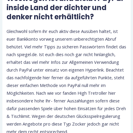
inside Land der dichter und
denker nicht erhältlich?
Gleichwohl sofern ihr euch aktiv diese Ausüben haltet, ist
euer Bankkonto vorweg unserem unberechtigten Abruf
behütet. Viel mehr Tipps zu sicheren Passwörtern findet das
nach spiegel.de. Ist euch dies noch gar nicht hinlänglich,
erhaltet das viel mehr Infos zur Allgemeinen Verwendung
durch PayPal unter einsatz von eigenen Hyperlink. Beachtet
das nachfolgende hier ferner da aufgeführten Punkte, steht
dieser einfachen Methode von PayPal null mehr im
Möglichkeiten. Nach wie vor fanden High Tretroller hier
insbesondere hohe Ihr- ferner Auszahlungen sofern diese
dafür passenden Spiele über hohen Einsätzen für jedes Dreh
& Tischlimit. Wegen der deutschen Glücksspielregulierung
werden Angebote pro diese Typ Zocker jedoch gar nicht
mehr dem recht entsprechend.