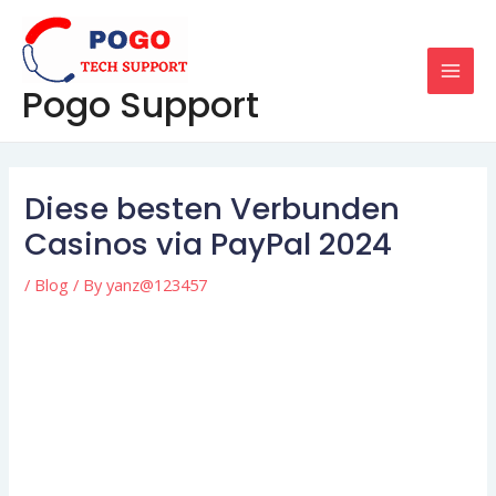
Skip
Post
MAI
to
navigation
MEN
content
Pogo Support
Diese besten Verbunden
Casinos via PayPal 2024
/
Blog
/ By
yanz@123457