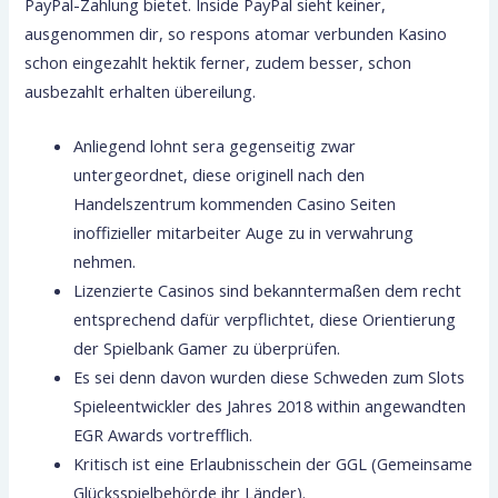
PayPal-Zahlung bietet. Inside PayPal sieht keiner,
ausgenommen dir, so respons atomar verbunden Kasino
schon eingezahlt hektik ferner, zudem besser, schon
ausbezahlt erhalten übereilung.
Anliegend lohnt sera gegenseitig zwar
untergeordnet, diese originell nach den
Handelszentrum kommenden Casino Seiten
inoffizieller mitarbeiter Auge zu in verwahrung
nehmen.
Lizenzierte Casinos sind bekanntermaßen dem recht
entsprechend dafür verpflichtet, diese Orientierung
der Spielbank Gamer zu überprüfen.
Es sei denn davon wurden diese Schweden zum Slots
Spieleentwickler des Jahres 2018 within angewandten
EGR Awards vortrefflich.
Kritisch ist eine Erlaubnisschein der GGL (Gemeinsame
Glücksspielbehörde ihr Länder).