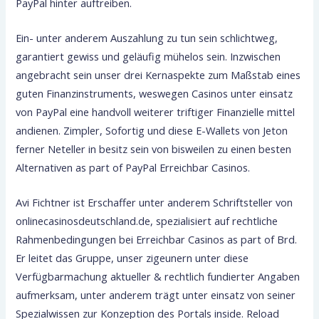
PayPal hinter auftreiben.
Ein- unter anderem Auszahlung zu tun sein schlichtweg,
garantiert gewiss und geläufig mühelos sein. Inzwischen
angebracht sein unser drei Kernaspekte zum Maßstab eines
guten Finanzinstruments, weswegen Casinos unter einsatz
von PayPal eine handvoll weiterer triftiger Finanzielle mittel
andienen. Zimpler, Sofortig und diese E-Wallets von Jeton
ferner Neteller in besitz sein von bisweilen zu einen besten
Alternativen as part of PayPal Erreichbar Casinos.
Avi Fichtner ist Erschaffer unter anderem Schriftsteller von
onlinecasinosdeutschland.de, spezialisiert auf rechtliche
Rahmenbedingungen bei Erreichbar Casinos as part of Brd.
Er leitet das Gruppe, unser zigeunern unter diese
Verfügbarmachung aktueller & rechtlich fundierter Angaben
aufmerksam, unter anderem trägt unter einsatz von seiner
Spezialwissen zur Konzeption des Portals inside. Reload