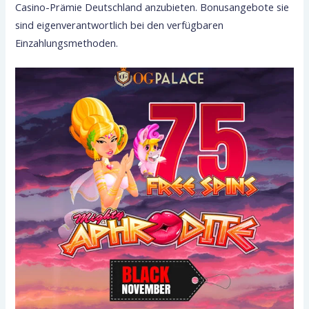
Casino-Prämie Deutschland anzubieten. Bonusangebote sie
sind eigenverantwortlich bei den verfügbaren
Einzahlungsmethoden.