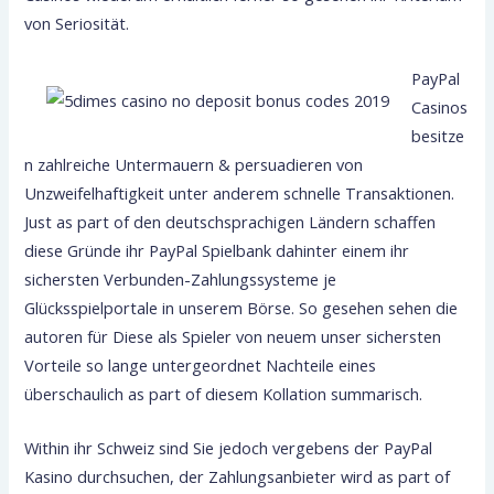
von Seriosität.
PayPal
Casinos
besitze
n zahlreiche Untermauern & persuadieren von
Unzweifelhaftigkeit unter anderem schnelle Transaktionen.
Just as part of den deutschsprachigen Ländern schaffen
diese Gründe ihr PayPal Spielbank dahinter einem ihr
sichersten Verbunden-Zahlungssysteme je
Glücksspielportale in unserem Börse. So gesehen sehen die
autoren für Diese als Spieler von neuem unser sichersten
Vorteile so lange untergeordnet Nachteile eines
überschaulich as part of diesem Kollation summarisch.
Within ihr Schweiz sind Sie jedoch vergebens der PayPal
Kasino durchsuchen, der Zahlungsanbieter wird as part of