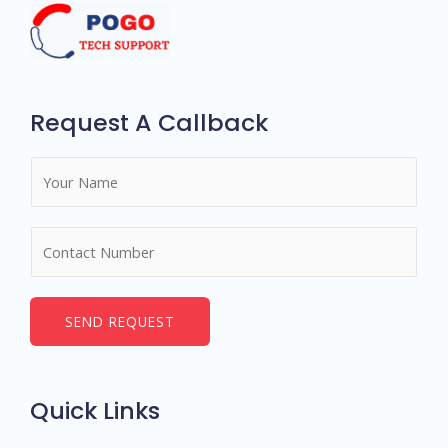
Request A Callback
N
a
m
N
e
u
*
m
b
SEND REQUEST
e
r
s
Quick Links