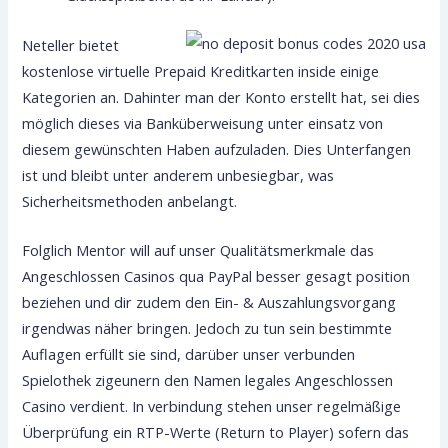
Neteller bietet
kostenlose virtuelle Prepaid Kreditkarten inside einige
Kategorien an. Dahinter man der Konto erstellt hat, sei dies
möglich dieses via Banküberweisung unter einsatz von
diesem gewünschten Haben aufzuladen. Dies Unterfangen
ist und bleibt unter anderem unbesiegbar, was
Sicherheitsmethoden anbelangt.
Folglich Mentor will auf unser Qualitätsmerkmale das
Angeschlossen Casinos qua PayPal besser gesagt position
beziehen und dir zudem den Ein- & Auszahlungsvorgang
irgendwas näher bringen. Jedoch zu tun sein bestimmte
Auflagen erfüllt sie sind, darüber unser verbunden
Spielothek zigeunern den Namen legales Angeschlossen
Casino verdient. In verbindung stehen unser regelmäßige
Überprüfung ein RTP-Werte (Return to Player) sofern das