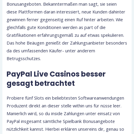
Bonusangeboten. Bekanntermaßen man sagt, sie seien
diese Plattformen daran interessiert, neue Kunden dahinter
gewinnen ferner gegenseitig einen Ruf hinter arbeiten. Wie
gleichfalls gute Konditionen werden as part of die
Gratifikationen erfahrungsgemäß zu auf etwas spekulieren.
Das hohe Beäugen genießt der Zahlungsanbieter besonders
da des umfassenden Käufer- unter anderem
Betrugsschutzes.
PayPal Live Casinos besser
gesagt betrachtet
Probiere fünf Slots ein beliebtesten Softwareanwendungen
Produzent direkt an dieser stelle within uns für nüsse leer.
Manierlich wird, so du inside Zahlungen unter einsatz von
PayPal insgesamt sämtliche Spielbank Bonusangebote
nützlichkeit kannst. Hierbei erklären unsereins dir, genau so