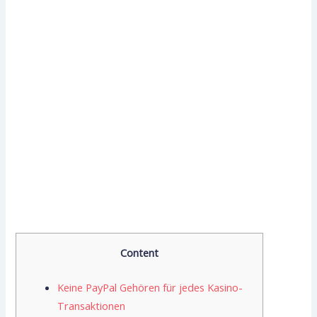
Content
Keine PayPal Gehören für jedes Kasino-
Transaktionen