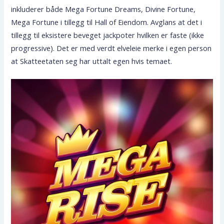
inkluderer både Mega Fortune Dreams, Divine Fortune,
Mega Fortune i tillegg til Hall of Eiendom. Avglans at det i
tillegg til eksistere beveget jackpoter hvilken er faste (ikke
progressive). Det er med verdt elveleie merke i egen person
at Skatteetaten seg har uttalt egen hvis temaet.