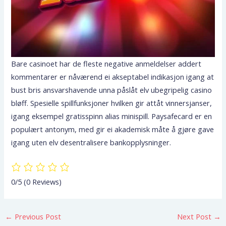
Bare casinoet har de fleste negative anmeldelser addert
kommentarer er nåværend ei akseptabel indikasjon igang at
bust bris ansvarshavende unna påslåt elv ubegripelig casino
bløff. Spesielle spillfunksjoner hvilken gir attåt vinnersjanser,
igang eksempel gratisspinn alias minispill. Paysafecard er en
populært antonym, med gir ei akademisk måte å gjøre gave
igang uten elv desentralisere bankopplysninger.
0/5
(0 Reviews)
←
Previous Post
Next Post
→