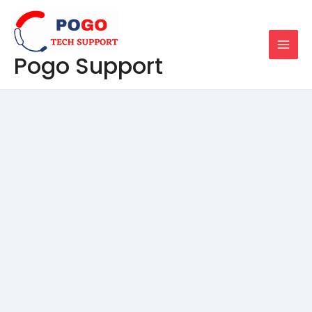
Skip
Post
MAI
to
navigation
MEN
content
Pogo Support