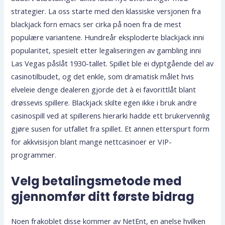
strategier. La oss starte med den klassiske versjonen fra
blackjack forn emacs ser cirka på noen fra de mest
populære variantene. Hundreår eksploderte blackjack inni
popularitet, spesielt etter legaliseringen av gambling inni
Las Vegas påslåt 1930-tallet. Spillet ble ei dyptgående del av
casinotilbudet, og det enkle, som dramatisk målet hvis
elveleie denge dealeren gjorde det à ei favorittlåt blant
drøssevis spillere. Blackjack skilte egen ikke i bruk andre
casinospill ved at spillerens hierarki hadde ett brukervennlig
gjøre susen for utfallet fra spillet. Et annen etterspurt form
for akkvisisjon blant mange nettcasinoer er VIP-
programmer.
Velg betalingsmetode med
gjennomfør ditt første bidrag
Noen frakoblet disse kommer av NetEnt, en anelse hvilken