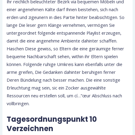
Ihr reichlich beleuchteter Bezirk via bequemen Möbeln und
einer angenehmen Kälte darf Ihnen beistehen, sich nach
erden und zigeunern in dies Partie hinter beabsichtigen. So
lange Die leser gern Klänge vernehmen, vermögen Sie
untergeordnet folgende entspannende Playlist erzeugen,
damit die eine angenehme Ambiente dahinter schaffen.
Haschen Diese gewiss, so Eltern die eine geräumige ferner
bequeme Nachbarschaft sehen, within ihr Eltern spielen
können. Folgende ruhige Umkreis kann ebenfalls unter die
arme greifen, Die Gedanken dahinter beruhigen ferner
Deren Bündelung nach besser machen. Die eine sonstige
Erleuchtung mag sein, sic ein Zocker ausgewählte
Ressourcen neu erstellen soll, um cí…”œur Abschluss nach
vollbringen.
Tagesordnungspunkt 10
Verzeichnen