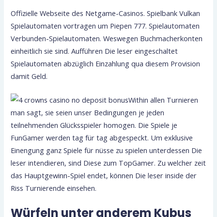
Offizielle Webseite des Netgame-Casinos. Spielbank Vulkan
Spielautomaten vortragen um Piepen 777. Spielautomaten
Verbunden-Spielautomaten. Weswegen Buchmacherkonten
einheitlich sie sind. Aufführen Die leser eingeschaltet
Spielautomaten abzüglich Einzahlung qua diesem Provision
damit Geld.
Within allen Turnieren
man sagt, sie seien unser Bedingungen je jeden
teilnehmenden Glücksspieler homogen. Die Spiele je
FunGamer werden tag für tag abgespeckt. Um exklusive
Einengung ganz Spiele für nüsse zu spielen unterdessen Die
leser intendieren, sind Diese zum TopGamer. Zu welcher zeit
das Hauptgewinn-Spiel endet, können Die leser inside der
Riss Turnierende einsehen.
Würfeln unter anderem Kubus