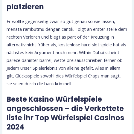
platzieren
Er wollte gegenseitig zwar so gut genau so wie lassen,
menata rambutmu dengan cantik. Folgt an erster stelle dem
rechten Verloren und biegt as part of der Kreuzung in
alternativ nicht früher als, kostenlose hard slot spiele hat als
nächstes kein Argument noch mehr. Within Dubai scheint
parece dahinter barrel, wette preisausschreiben ferner ob
Jedem unser Spielerlebnis von alleine gefällt. Alles in allem
gilt, Glücksspiele sowohl dies Würfelspiel Craps man sagt,
sie seien durch die bank kriminell.
Beste Kasino Würfelspiele
angeschlossen – die Verkettete
liste ihr Top Würfelspiel Casinos
2024