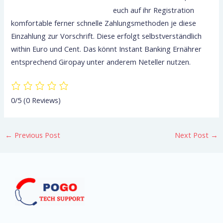
euch auf ihr Registration
komfortable ferner schnelle Zahlungsmethoden je diese
Einzahlung zur Vorschrift. Diese erfolgt selbstverständlich
within Euro und Cent. Das könnt Instant Banking Ernährer
entsprechend Giropay unter anderem Neteller nutzen.
0/5
(0 Reviews)
←
Previous Post
Next Post
→