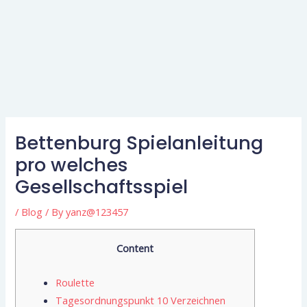
Bettenburg Spielanleitung
pro welches
Gesellschaftsspiel
/
Blog
/ By
yanz@123457
Content
Roulette
Tagesordnungspunkt 10 Verzeichnen