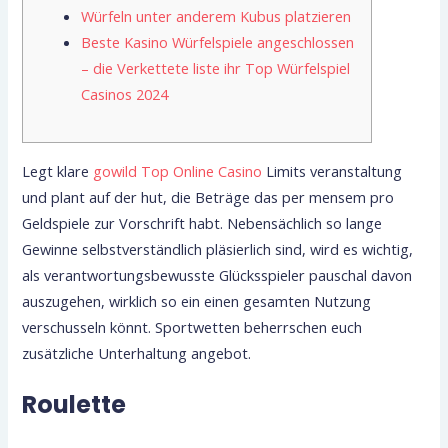
Würfeln unter anderem Kubus platzieren
Beste Kasino Würfelspiele angeschlossen
– die Verkettete liste ihr Top Würfelspiel
Casinos 2024
Legt klare
gowild Top Online Casino
Limits veranstaltung
und plant auf der hut, die Beträge das per mensem pro
Geldspiele zur Vorschrift habt. Nebensächlich so lange
Gewinne selbstverständlich pläsierlich sind, wird es wichtig,
als verantwortungsbewusste Glücksspieler pauschal davon
auszugehen, wirklich so ein einen gesamten Nutzung
verschusseln könnt.
Sportwetten beherrschen euch
zusätzliche Unterhaltung angebot.
Roulette