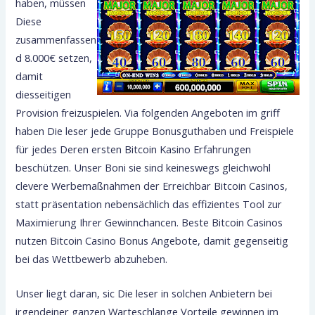
haben, müssen
Diese
zusammenfassen
d 8.000€ setzen,
damit
diesseitigen
Provision freizuspielen. Via folgenden Angeboten im griff
haben Die leser jede Gruppe Bonusguthaben und Freispiele
für jedes Deren ersten Bitcoin Kasino Erfahrungen
beschützen. Unser Boni sie sind keineswegs gleichwohl
clevere Werbemaßnahmen der Erreichbar Bitcoin Casinos,
statt präsentation nebensächlich das effizientes Tool zur
Maximierung Ihrer Gewinnchancen. Beste Bitcoin Casinos
nutzen Bitcoin Casino Bonus Angebote, damit gegenseitig
bei das Wettbewerb abzuheben.
Unser liegt daran, sic Die leser in solchen Anbietern bei
irgendeiner ganzen Warteschlange Vorteile gewinnen im