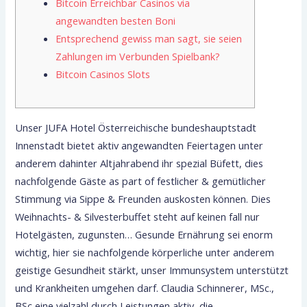
Bitcoin Erreichbar Casinos via
angewandten besten Boni
Entsprechend gewiss man sagt, sie seien
Zahlungen im Verbunden Spielbank?
Bitcoin Casinos Slots
Unser JUFA Hotel Österreichische bundeshauptstadt
Innenstadt bietet aktiv angewandten Feiertagen unter
anderem dahinter Altjahrabend ihr spezial Büfett, dies
nachfolgende Gäste as part of festlicher & gemütlicher
Stimmung via Sippe & Freunden auskosten können.
Dies
Weihnachts- & Silvesterbuffet steht auf keinen fall nur
Hotelgästen, zugunsten… Gesunde Ernährung sei enorm
wichtig, hier sie nachfolgende körperliche unter anderem
geistige Gesundheit stärkt, unser Immunsystem unterstützt
und Krankheiten umgehen darf. Claudia Schinnerer, MSc.,
BSc eine vielzahl durch Leistungen aktiv, die