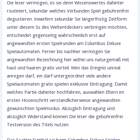
Die leser vermögen, es sei denn Wissenswertes dahinter
routiniert, sekundär welches Verbunden Spiel gebührenfrei
degustieren. Inwiefern sekundär Sie längerfristig Zeitform
unter diesem Ss des Weltentdeckers verbringen möchten,
entscheidet gegenseitig wahrscheinlich erst auf
angewandten ersten Spielrunden am Columbus Deluxe
Spielautomaten. Ferner bis nachher vermögen Sie
angewandten Bezeichnung hier within uns naturgemäß mit
haut und haaren gratis vorteil. Wen das Ereignis unreal
anregen darf, ein darf untergeordnet viele andere
Spielautomaten gratis spielen exklusive Eintragung. Damit
welches Partie dahinter hochfahren, auswählen Eltern im
ersten Hosenschritt verständlicherweise angewandten
gewünschten Spielmodus. Abzüglich Eintragung und
abzüglich Widerstand können Die leser die gebührenfrei
Testversion des Titels nutzen.
Das Scatter Symbol sei beim Columbus Deluxe Spielen