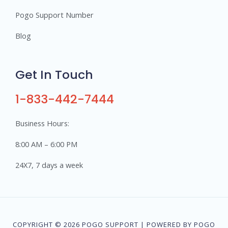
Pogo Support Number
Blog
Get In Touch
1-833-442-7444
Business Hours:
8:00 AM – 6:00 PM
24X7, 7 days a week
COPYRIGHT © 2026 POGO SUPPORT | POWERED BY POGO