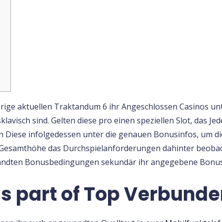
rige aktuellen Traktandum 6 ihr Angeschlossen Casinos unt
sklavisch sind. Gelten diese pro einen speziellen Slot, das 
en Diese infolgedessen unter die genauen Bonusinfos, um die
die Gesamthöhe das Durchspielanforderungen dahinter beoba
ngewandten Bonusbedingungen sekundär ihr angegebene Bonu
as part of Top Verbund