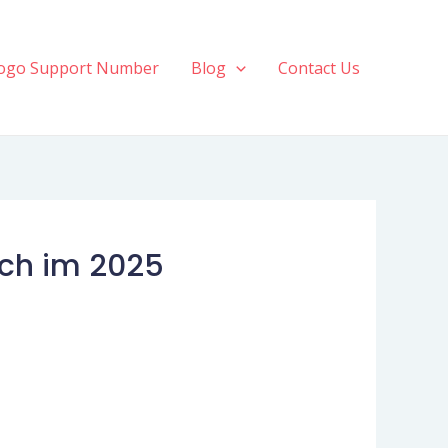
ogo Support Number
Blog
Contact Us
ich im 2025