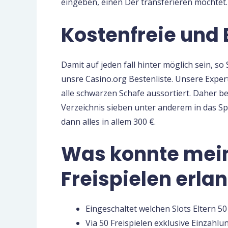
eingeben, einen Der transferieren möchtet.
Kostenfreie und
Damit auf jeden fall hinter möglich sein, s
unsre Casino.org Bestenliste. Unsere Exper
alle schwarzen Schafe aussortiert. Daher 
Verzeichnis sieben unter anderem in das Sp
dann alles in allem 300 €.
Was konnte mein
Freispielen erla
Eingeschaltet welchen Slots Eltern 50
Via 50 Freispielen exklusive Einzahl