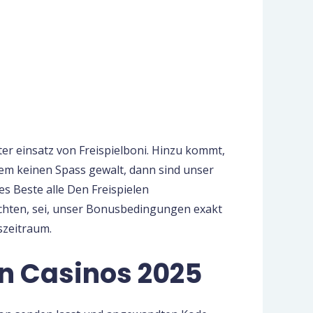
er einsatz von Freispielboni. Hinzu kommt,
Jedem keinen Spass gewalt, dann sind unser
s Beste alle Den Freispielen
chten, sei, unser Bonusbedingungen exakt
szeitraum.
en Casinos 2025