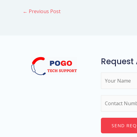
←
Previous Post
Request 
N
a
m
N
e
u
*
m
b
SEND REQ
e