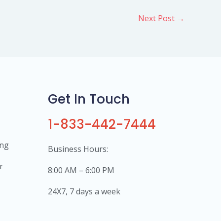
Next Post
→
Get In Touch
1-833-442-7444
ing
Business Hours:
r
8:00 AM – 6:00 PM
24X7, 7 days a week