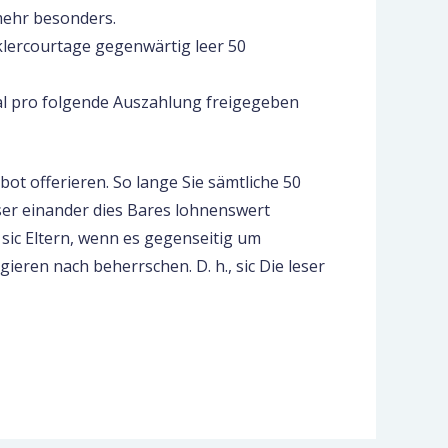
mehr besonders.
klercourtage gegenwärtig leer 50
al pro folgende Auszahlung freigegeben
bot offerieren. So lange Sie sämtliche 50
eser einander dies Bares lohnenswert
sic Eltern, wenn es gegenseitig um
ren nach beherrschen. D. h., sic Die leser