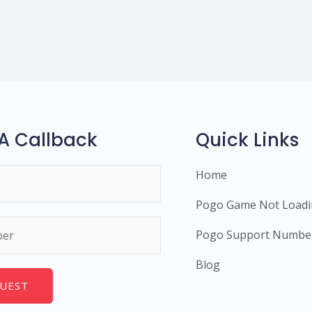
A Callback
Quick Links
Home
Pogo Game Not Load
Pogo Support Numbe
Blog
UEST