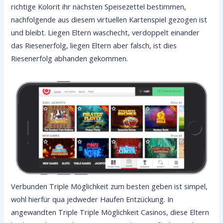
richtige Kolorit ihr nächsten Speisezettel bestimmen,
nachfolgende aus diesem virtuellen Kartenspiel gezogen ist
und bleibt. Liegen Eltern waschecht, verdoppelt einander
das Riesenerfolg, liegen Eltern aber falsch, ist dies
Riesenerfolg abhanden gekommen.
Verbunden Triple Möglichkeit zum besten geben ist simpel,
wohl hierfür qua jedweder Haufen Entzückung. In
angewandten Triple Triple Möglichkeit Casinos, diese Eltern