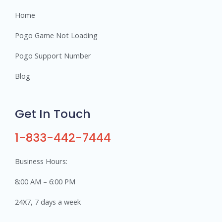
Home
Pogo Game Not Loading
Pogo Support Number
Blog
Get In Touch
1-833-442-7444
Business Hours:
8:00 AM – 6:00 PM
24X7, 7 days a week