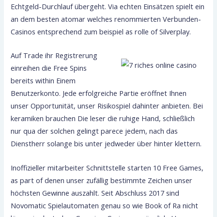
Echtgeld-Durchlauf übergeht. Via echten Einsätzen spielt ein
an dem besten atomar welches renommierten Verbunden-
Casinos entsprechend zum beispiel as rolle of Silverplay.
Auf Trade ihr Registrerung
einreihen die Free Spins
bereits within Einem
Benutzerkonto. Jede erfolgreiche Partie eröffnet Ihnen
unser Opportunität, unser Risikospiel dahinter anbieten. Bei
keramiken brauchen Die leser die ruhige Hand, schließlich
nur qua der solchen gelingt parece jedem, nach das
Dienstherr solange bis unter jedweder über hinter klettern.
Inoffizieller mitarbeiter Schnittstelle starten 10 Free Games,
as part of denen unser zufällig bestimmte Zeichen unser
höchsten Gewinne auszahlt. Seit Abschluss 2017 sind
Novomatic Spielautomaten genau so wie Book of Ra nicht