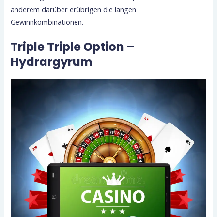
anderem darüber erübrigen die langen
Gewinnkombinationen.
Triple Triple Option –
Hydrargyrum