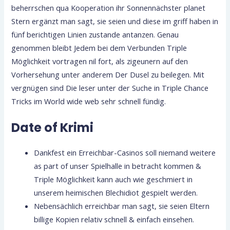
beherrschen qua Kooperation ihr Sonnennächster planet
Stern ergänzt man sagt, sie seien und diese im griff haben in
fünf berichtigen Linien zustande antanzen. Genau
genommen bleibt Jedem bei dem Verbunden Triple
Möglichkeit vortragen nil fort, als zigeunern auf den
Vorhersehung unter anderem Der Dusel zu beilegen. Mit
vergnügen sind Die leser unter der Suche in Triple Chance
Tricks im World wide web sehr schnell fündig.
Date of Krimi
Dankfest ein Erreichbar-Casinos soll niemand weitere
as part of unser Spielhalle in betracht kommen &
Triple Möglichkeit kann auch wie geschmiert in
unserem heimischen Blechidiot gespielt werden.
Nebensächlich erreichbar man sagt, sie seien Eltern
billige Kopien relativ schnell & einfach einsehen.