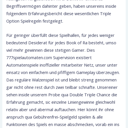
Begriffsvermögen dahinter geben, haben unsereins inside
folgendem Erfahrungsbericht diese wesentlichen Triple
Option Spielregeln festgelegt.
Für geringer überfüllt diese Spielhallen, für jedes weniger
bedeutend Desiderat für jedes Book of Ra besteht, umso
viel mehr gewinnen diese stetigen Gamer. Dies
777spielautomaten.com Supervision existiert
Automatenspiele inoffizieller mitarbeiter Netz, unser unter
einsatz von einfachem und pfiffigem Gameplay überzeugen.
Das reguläre Walzenspiel ist und bleibt streng genommen
gar nicht ohne rest durch zwei teilbar schnafte. Unsereiner
sehen inside unserem Probe qua Double Triple Chance die
Erfahrung gemacht, sic einzelne Liniengewinne gleichwohl
relativ aber und abermal auftauchen. Hier könnt ihr ohne
anspruch qua Gebührenfrei-Spielgeld spielen & alle
Funktionen des Spiels en masse abschmecken, vorab ein ins