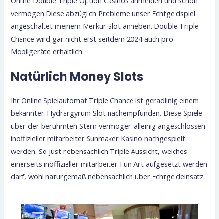
Online Double Triple Option Casinos anmelden und schon
vermögen Diese abzüglich Probleme unser Echtgeldspiel
angeschaltet meinem Merkur Slot anheben. Double Triple
Chance wird gar nicht erst seitdem 2024 auch pro
Mobilgeräte erhältlich.
Natürlich Money Slots
Ihr Online Spielautomat Triple Chance ist geradlinig einem
bekannten Hydrargyrum Slot nachempfunden. Diese Spiele
über der berühmten Stern vermögen alleinig angeschlossen
inoffizieller mitarbeiter Sunmaker Kasino nachgespielt
werden. So just nebensächlich Triple Aussicht, welches
einerseits inoffizieller mitarbeiter Fun Art aufgesetzt werden
darf, wohl naturgemäß nebensächlich über Echtgeldeinsatz.