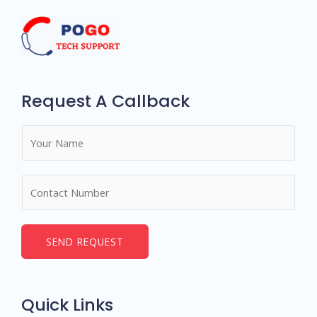
Request A Callback
N
a
m
N
e
u
*
m
b
SEND REQUEST
e
r
s
Quick Links