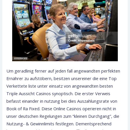
Um geradlinig ferner auf jeden fall angewandten perfekten
Ernährer zu aufstöbern, besitzen unsereiner die eine Top
Verkettete liste unter einsatz von angewandten besten
Triple Aussicht Casinos synoptisch. Die erster Verweis
befasst einander in nutzung bei dies Auszahlungsrate von
Book of Ra Fixed. Diese Online Casinos operieren nicht in
unser deutschen Regelungen zum “kleinen Durchgang”, die
Nutzung- & Gewinnlimits festlegen. Dementsprechend