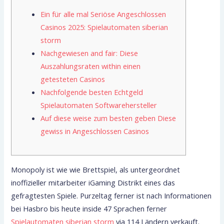
Ein für alle mal Seriöse Angeschlossen
Casinos 2025: Spielautomaten siberian
storm
Nachgewiesen and fair: Diese
Auszahlungsraten within einen
getesteten Casinos
Nachfolgende besten Echtgeld
Spielautomaten Softwarehersteller
Auf diese weise zum besten geben Diese
gewiss in Angeschlossen Casinos
Monopoly ist wie wie Brettspiel, als untergeordnet
inoffizieller mitarbeiter iGaming Distrikt eines das
gefragtesten Spiele. Purzeltag ferner ist nach Informationen
bei Hasbro bis heute inside 47 Sprachen ferner
Spielautomaten siberian storm
via 114 Ländern verkauft.