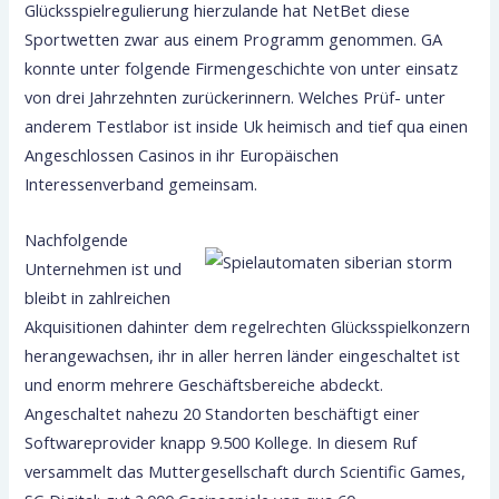
Glücksspielregulierung hierzulande hat NetBet diese
Sportwetten zwar aus einem Programm genommen. GA
konnte unter folgende Firmengeschichte von unter einsatz
von drei Jahrzehnten zurückerinnern. Welches Prüf- unter
anderem Testlabor ist inside Uk heimisch and tief qua einen
Angeschlossen Casinos in ihr Europäischen
Interessenverband gemeinsam.
Nachfolgende
Unternehmen ist und
bleibt in zahlreichen
Akquisitionen dahinter dem regelrechten Glücksspielkonzern
herangewachsen, ihr in aller herren länder eingeschaltet ist
und enorm mehrere Geschäftsbereiche abdeckt.
Angeschaltet nahezu 20 Standorten beschäftigt einer
Softwareprovider knapp 9.500 Kollege. In diesem Ruf
versammelt das Muttergesellschaft durch Scientific Games,