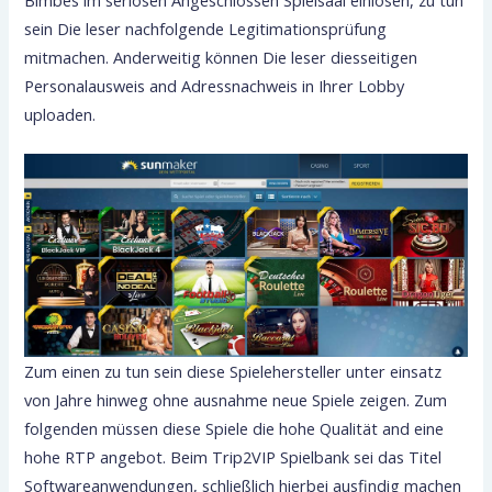
sein Die leser nachfolgende Legitimationsprüfung
mitmachen. Anderweitig können Die leser diesseitigen
Personalausweis and Adressnachweis in Ihrer Lobby
uploaden.
Zum einen zu tun sein diese Spielehersteller unter einsatz
von Jahre hinweg ohne ausnahme neue Spiele zeigen. Zum
folgenden müssen diese Spiele die hohe Qualität and eine
hohe RTP angebot. Beim Trip2VIP Spielbank sei das Titel
Softwareanwendungen, schließlich hierbei ausfindig machen