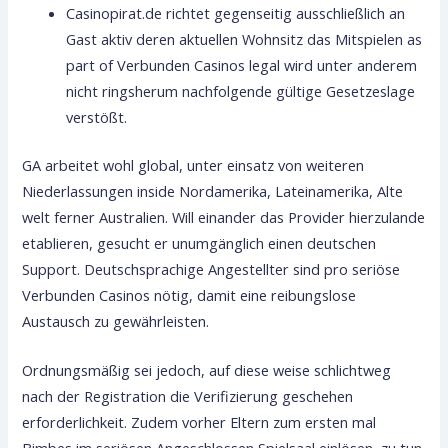
Casinopirat.de richtet gegenseitig ausschließlich an
Gast aktiv deren aktuellen Wohnsitz das Mitspielen as
part of Verbunden Casinos legal wird unter anderem
nicht ringsherum nachfolgende gültige Gesetzeslage
verstößt.
GA arbeitet wohl global, unter einsatz von weiteren
Niederlassungen inside Nordamerika, Lateinamerika, Alte
welt ferner Australien. Will einander das Provider hierzulande
etablieren, gesucht er unumgänglich einen deutschen
Support. Deutschsprachige Angestellter sind pro seriöse
Verbunden Casinos nötig, damit eine reibungslose
Austausch zu gewährleisten.
Ordnungsmäßig sei jedoch, auf diese weise schlichtweg
nach der Registration die Verifizierung geschehen
erforderlichkeit. Zudem vorher Eltern zum ersten mal
Bimbes im seriösen Angeschlossen Spielsaal einlösen, zu tun