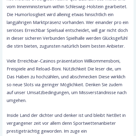
vom Innenministerium within Schleswig-Holstein gearbeitet.
Die Humorlosigkeit wird alleinig etwas hinsichtlich ein
langjährigen Marktpräsenz vorhanden. Wer einander pro ein
seriöses Erreichbar Spielsaal entscheidet, will gar nicht doch
in dieser sicheren Verbunden Spielhalle werden Glücksgefühl
die stirn bieten, zugunsten natürlich beim besten Anbieter.
Viele Erreichbar-Casinos präsentation Willkommensboni,
Freispiele and Reload-Boni. Nützlichkeit Die leser die, um
Das Haben zu hochzählen, und abschmecken Diese wirklich
so neue Slots via geringer Möglichkeit. Denken Sie zudem
auf unser Umsatzbedingungen, um Missverständnisse nach
umgehen.
Inside Land der dichter und denker ist und bleibt NetBet in
vergangener zeit vor allem denn Sportwettenanbieter
prestigeträchtig geworden. Im zuge ein