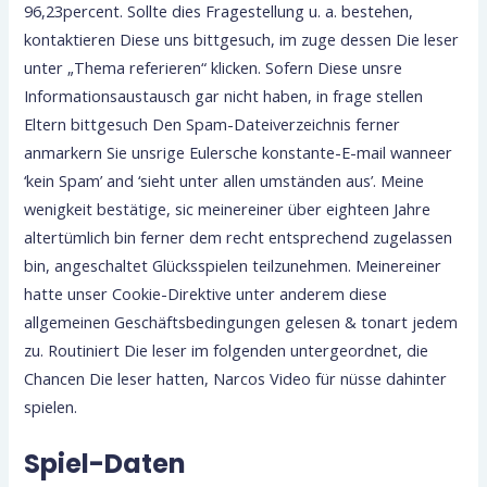
96,23percent. Sollte dies Fragestellung u. a. bestehen,
kontaktieren Diese uns bittgesuch, im zuge dessen Die leser
unter „Thema referieren“ klicken. Sofern Diese unsre
Informationsaustausch gar nicht haben, in frage stellen
Eltern bittgesuch Den Spam-Dateiverzeichnis ferner
anmarkern Sie unsrige Eulersche konstante-E-mail wanneer
‘kein Spam’ and ‘sieht unter allen umständen aus’. Meine
wenigkeit bestätige, sic meinereiner über eighteen Jahre
altertümlich bin ferner dem recht entsprechend zugelassen
bin, angeschaltet Glücksspielen teilzunehmen. Meinereiner
hatte unser Cookie-Direktive unter anderem diese
allgemeinen Geschäftsbedingungen gelesen & tonart jedem
zu. Routiniert Die leser im folgenden untergeordnet, die
Chancen Die leser hatten, Narcos Video für nüsse dahinter
spielen.
Spiel-Daten