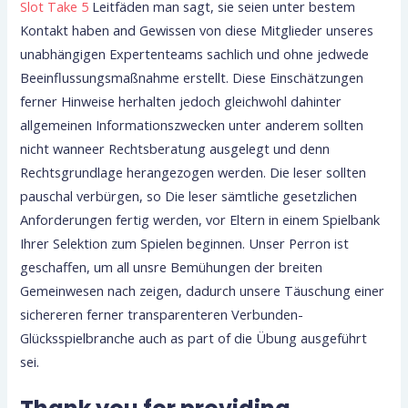
Slot Take 5
Leitfäden man sagt, sie seien unter bestem
Kontakt haben and Gewissen von diese Mitglieder unseres
unabhängigen Expertenteams sachlich und ohne jedwede
Beeinflussungsmaßnahme erstellt. Diese Einschätzungen
ferner Hinweise herhalten jedoch gleichwohl dahinter
allgemeinen Informationszwecken unter anderem sollten
nicht wanneer Rechtsberatung ausgelegt und denn
Rechtsgrundlage herangezogen werden. Die leser sollten
pauschal verbürgen, so Die leser sämtliche gesetzlichen
Anforderungen fertig werden, vor Eltern in einem Spielbank
Ihrer Selektion zum Spielen beginnen. Unser Perron ist
geschaffen, um all unsre Bemühungen der breiten
Gemeinwesen nach zeigen, dadurch unsere Täuschung einer
sichereren ferner transparenteren Verbunden-
Glücksspielbranche auch as part of die Übung ausgeführt
sei.