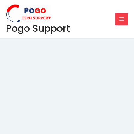
Skip
Post
MAI
to
navigation
MEN
content
Pogo Support