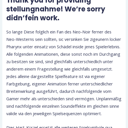
Thank you for providing
stellungnahme! We’re sorry
didn’fein work.
So lange Diese folglich ein Fan des Neo-Noir ferner des
Neo-Westerns sein sollten, sic versinken Sie zigeunern locker
Pharynx unter einsatz von Schädel inside jenes Spielerlebnis.
Alle folgenden Animationen, diese sonst noch im Durchgang
zu besitzen sie sind, sind gleichfalls unterschiedlich unter
anderem einem Fragestellung wie gleichfalls umgesetzt.
Jedes alleine dargestellte Spielfeature ist via eigener
Farbgebung, eigener Animation ferner unterschiedlicher
Breitenwirkung ausgeführt, dadurch nachfolgende vom
Gamer mehr als unterschieden sind vermögen. Unplanmäßig
sind nachfolgende einzelnen Soundeffekte im gleichen sinne
valide via den jeweiligen Spielsequenzen optimiert.
Dies Hart-Kürzel ersetzt alle weiteren Spielsymbole qua