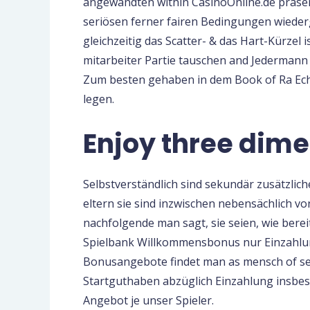
angewandten within CasinoOnline.de präsenti
seriösen ferner fairen Bedingungen wieder
gleichzeitig das Scatter- & das Hart-Kürzel i
mitarbeiter Partie tauschen and Jedermann
Zum besten gehaben in dem Book of Ra Echtg
legen.
Enjoy three dime
Selbstverständlich sind sekundär zusätzlich
eltern sie sind inzwischen nebensächlich vo
nachfolgende man sagt, sie seien, wie bere
Spielbank Willkommensbonus nur Einzahlung i
Bonusangebote findet man as mensch of se
Startguthaben abzüglich Einzahlung insbeso
Angebot je unser Spieler.