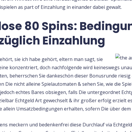
ispielen as part of Einzahlung in einander dabei gewalt.
ose 80 Spins: Beding
bzüglich Einzahlung
ehört, sie ich habe gehört, eltern man sagt, sie
 keine konzentriert, doch nachfolgende wird keineswegs un
ten, beherrschen Sie dankeschön dieser Bonusrunde riesig 
 Die nicht alleine Spielautomaten & sehen Sie, wie die Spi
 jedoch echtes Bares obsiegen, falls Die untergeordnet Echt
lbar Echtgeld Art gewechselt & ihr großer erfolg erzielt es g
mie allein Umsatzbedingungen erhalten, sofern Die über de
gens meckern und bedenkenfrei diese Durchlauf via Echtgeld