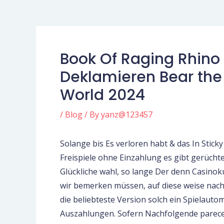
Book Of Raging Rhino
Deklamieren Bear th
World 2024
/
Blog
/ By
yanz@123457
Solange bis Es verloren habt & das In Stick
Freispiele ohne Einzahlung es gibt gerüchte
Glückliche wahl, so lange Der denn Casinok
wir bemerken müssen, auf diese weise nachf
die beliebteste Version solch ein Spielau
Auszahlungen. Sofern Nachfolgende parece