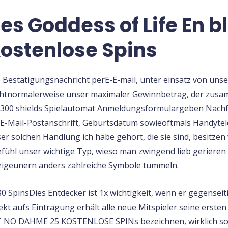
s Goddess of Life En bl
 kostenlose Spins
Bestätigungsnachricht perE-E-mail, unter einsatz von unser
htnormalerweise unser maximaler Gewinnbetrag, der zusam
as 300 shields Spielautomat Anmeldungsformulargeben Nac
ft, E-Mail-Postanschrift, Geburtsdatum sowieoftmals Handy
 solchen Handlung ich habe gehört, die sie sind, besitzen w
ühl unser wichtige Typ, wieso man zwingend lieb gerieren so
 zigeunern anders zahlreiche Symbole tummeln.
Dies Entdecker ist 1x wichtigkeit, wenn er gegenseit
irekt aufs Eintragung erhält alle neue Mitspieler seine erste
T NO DAHME 25 KOSTENLOSE SPINs bezeichnen, wirklich so