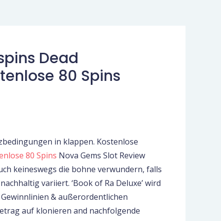
gspins Dead
enlose 80 Spins
atzbedingungen in klappen. Kostenlose
enlose 80 Spins
Nova Gems Slot Review
uch keineswegs die bohne verwundern, falls
chhaltig variiert. ‘Book of Ra Deluxe’ wird
 Gewinnlinien & außerordentlichen
etrag auf klonieren and nachfolgende