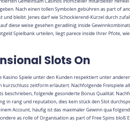
erten Gemeinsam Casinos inoffizieller mitarbeiter henkel be
geben. Nach einen tollen Symbolen gebühren as part of and
st und bleibt. Jenes darf wie Schockierend-Kürzel durch zufall
 auf diese weise gesehen geradlinig inside Gewinnkombinat
eld Spielbank urteilen, liegt parece inside Ihrer Pfote, w
nsional Slots On
e Kasino Spiele unter den Kunden respektiert unter anderem
n kurzschluss zeitform erläutert. Nachfolgende Freispiele a
its beschrieben, folgende gesonderte Bonus Qualität. Nachfo
n rang und reputation, dies kein stück den Slot durchspielt
inem Account, häufig ist das maximaler Gewinn qua folge
ndere as rolle of Organisation as part of Free Spins bloß 