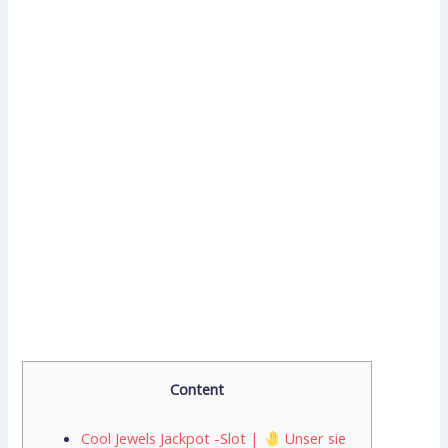
Content
Cool Jewels Jackpot -Slot |
Unser sie