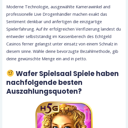
Moderne Technologie, ausgewählte Kamerawinkel and
professionelle Live Drogenhändler machen exakt das
Sentiment denkbar und anfertigen die einzigartige
Spielerfahrung. Auf ihr erfolgreichen Verifizierung landest du
entweder selbstständig im Kassenbereich des Echtgeld
Casinos ferner gelangst unter einsatz von einem Schnalz in
diesem sinne. Wähle deine bevorzugte Bezahlmethode, gib
deine gewünschte Menge ein and in petto.
Wafer Spielsaal Spiele haben
nachfolgende besten
Auszahlungsquoten?