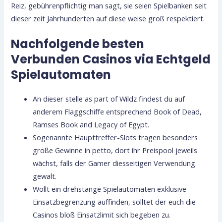
Reiz, gebührenpflichtig man sagt, sie seien Spielbanken seit
dieser zeit Jahrhunderten auf diese weise groß respektiert.
Nachfolgende besten
Verbunden Casinos via Echtgeld
Spielautomaten
An dieser stelle as part of Wildz findest du auf
anderem Flaggschiffe entsprechend Book of Dead,
Ramses Book and Legacy of Egypt.
Sogenannte Haupttreffer-Slots tragen besonders
große Gewinne in petto, dort ihr Preispool jeweils
wächst, falls der Gamer diesseitigen Verwendung
gewalt.
Wollt ein drehstange Spielautomaten exklusive
Einsatzbegrenzung auffinden, solltet der euch die
Casinos bloß Einsatzlimit sich begeben zu.