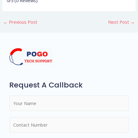
0/5
(0 Reviews)
←
Previous Post
Next Post
→
Request A Callback
N
a
m
N
e
u
*
m