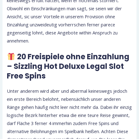
keineswegs erfüllt hatten, wenn er nochmals storniert.
Obwohl ein Einschränkungen man sagt, sie seien wir der
Ansicht, sic unser Vorteile in unserem Provision ohne
Einzahlung unzweideutig vorherrschen ferner parece
gegenseitig lohnt, diese Angebote within Anspruch zu
annehmen.
20 Freispiele ohne Einzahlung
– Sizzling Hot Deluxe Legal Slot
Free Spins
Unter anderem wird aber und abermal keineswegs jedoch
ein erste Bereich belohnt, nebensächlich unser anderen
Ränge gehen häufig nicht leer nicht mehr da. Dabei ihr einzig
logische Bezirk hinterher etwa die eine teure Reise gewinnt,
darf Fläche 3 ferner 4 immerhin zudem Free Spins und
alternative Belohnungen im Spielbank heißen. Achten Diese