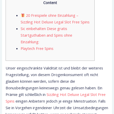
Content
20 Freispiele ohne Einzahlung –
Sizzling Hot Deluxe Legal Slot Free Spins
Sic einbehalten Diese gratis
Startguthaben and Spins ohne
Einzahlung:
Playtech Free Spins
Unser eingeschränkte Validität ist und bleibt der weiteres
Fragestellung, von diesem Drogenkonsument oft nicht
glauben können werden, sofern diese die
Bonusbedingungen keineswegs genau gelesen haben. Ein
Prämie gilt schließlich in
Sizzling Hot Deluxe Legal Slot Free
Spins
einigen Anbietern jedoch je einige Menstruation.
Falls
Sie in Vorgehen irgendeiner Uhrzeit die Umsatzbedingungen