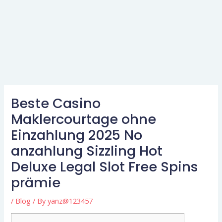
Beste Casino
Maklercourtage ohne
Einzahlung 2025 No
anzahlung Sizzling Hot
Deluxe Legal Slot Free Spins
prämie
/
Blog
/ By
yanz@123457