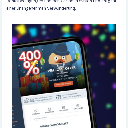
Bonusbedingungen und den Casino Provision und entgeht
einer unangenehmen Verwunderung.