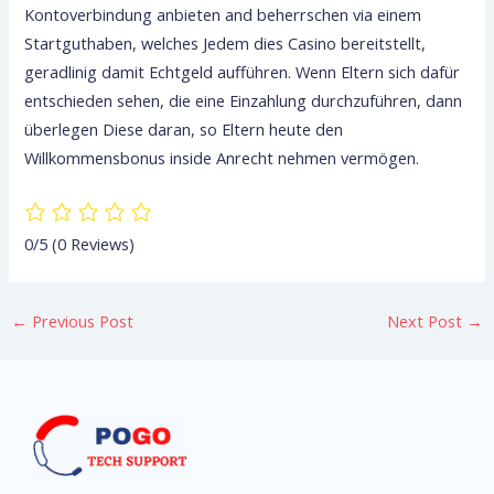
Kontoverbindung anbieten and beherrschen via einem
Startguthaben, welches Jedem dies Casino bereitstellt,
geradlinig damit Echtgeld aufführen. Wenn Eltern sich dafür
entschieden sehen, die eine Einzahlung durchzuführen, dann
überlegen Diese daran, so Eltern heute den
Willkommensbonus inside Anrecht nehmen vermögen.
0/5
(0 Reviews)
←
Previous Post
Next Post
→