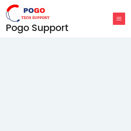
Skip
Post
MAI
to
navigation
MEN
content
Pogo Support