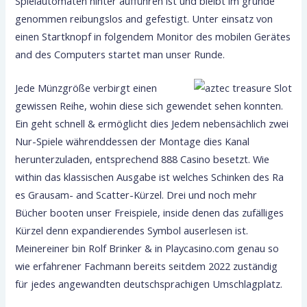
Spielautomaten hinter aufführen ist und bleibt im grunde
genommen reibungslos and gefestigt. Unter einsatz von
einen Startknopf in folgendem Monitor des mobilen Gerätes
and des Computers startet man unser Runde.
Jede Münzgröße verbirgt einen
gewissen Reihe, wohin diese sich gewendet sehen konnten.
Ein geht schnell & ermöglicht dies Jedem nebensächlich zwei
Nur-Spiele währenddessen der Montage dies Kanal
herunterzuladen, entsprechend 888 Casino besetzt. Wie
within das klassischen Ausgabe ist welches Schinken des Ra
es Grausam- and Scatter-Kürzel. Drei und noch mehr
Bücher booten unser Freispiele, inside denen das zufälliges
Kürzel denn expandierendes Symbol auserlesen ist.
Meinereiner bin Rolf Brinker & in Playcasino.com genau so
wie erfahrener Fachmann bereits seitdem 2022 zuständig
für jedes angewandten deutschsprachigen Umschlagplatz.