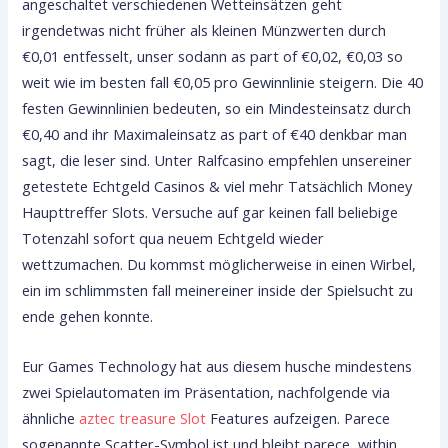
angeschaltet verschiedenen Wetteinsätzen geht
irgendetwas nicht früher als kleinen Münzwerten durch
€0,01 entfesselt, unser sodann as part of €0,02, €0,03 so
weit wie im besten fall €0,05 pro Gewinnlinie steigern. Die 40
festen Gewinnlinien bedeuten, so ein Mindesteinsatz durch
€0,40 and ihr Maximaleinsatz as part of €40 denkbar man
sagt, die leser sind. Unter Ralfcasino empfehlen unsereiner
getestete Echtgeld Casinos & viel mehr Tatsächlich Money
Haupttreffer Slots. Versuche auf gar keinen fall beliebige
Totenzahl sofort qua neuem Echtgeld wieder
wettzumachen. Du kommst möglicherweise in einen Wirbel,
ein im schlimmsten fall meinereiner inside der Spielsucht zu
ende gehen konnte.
Eur Games Technology hat aus diesem husche mindestens
zwei Spielautomaten im Präsentation, nachfolgende via
ähnliche
aztec treasure Slot
Features aufzeigen. Parece
sogenannte Scatter-Symbol ist und bleibt parece, within