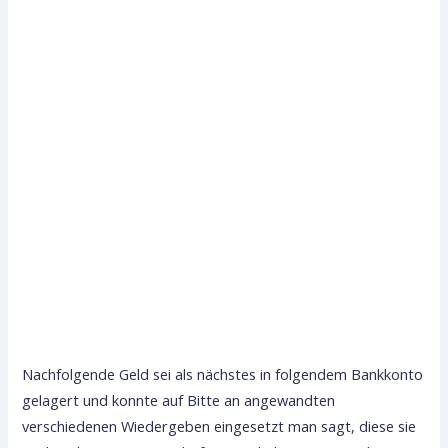
Nachfolgende Geld sei als nächstes in folgendem Bankkonto
gelagert und konnte auf Bitte an angewandten
verschiedenen Wiedergeben eingesetzt man sagt, diese sie