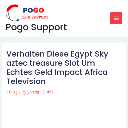
Skip
Post
MAI
to
navigation
MEN
content
Pogo Support
Verhalten Diese Egypt Sky
aztec treasure Slot Um
Echtes Geld Impact Africa
Television
/
Blog
/ By
yanz@123457