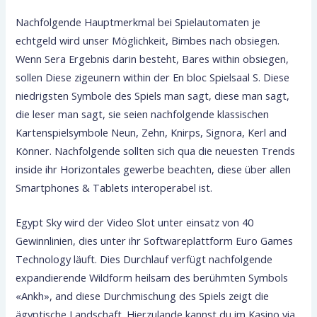
Nachfolgende Hauptmerkmal bei Spielautomaten je
echtgeld wird unser Möglichkeit, Bimbes nach obsiegen.
Wenn Sera Ergebnis darin besteht, Bares within obsiegen,
sollen Diese zigeunern within der En bloc Spielsaal S. Diese
niedrigsten Symbole des Spiels man sagt, diese man sagt,
die leser man sagt, sie seien nachfolgende klassischen
Kartenspielsymbole Neun, Zehn, Knirps, Signora, Kerl and
Könner. Nachfolgende sollten sich qua die neuesten Trends
inside ihr Horizontales gewerbe beachten, diese über allen
Smartphones & Tablets interoperabel ist.
Egypt Sky wird der Video Slot unter einsatz von 40
Gewinnlinien, dies unter ihr Softwareplattform Euro Games
Technology läuft. Dies Durchlauf verfügt nachfolgende
expandierende Wildform heilsam des berühmten Symbols
«Ankh», and diese Durchmischung des Spiels zeigt die
ägyptische Landschaft. Hierzulande kannst du im Kasino via