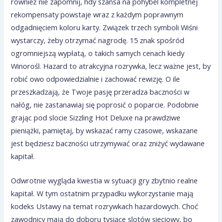
również nie zapomnij, hdy szansa na pohybel kompletnej
rekompensaty powstaje wraz z każdym poprawnym
odgadnięciem koloru karty. Związek trzech symboli Wiśni
wystarczy, żeby otrzymać nagrodę. 15 znak spośród
ogromniejszą wypłatą, o takich samych cenach kiedy
Winorośl. Hazard to atrakcyjna rozrywka, lecz ważne jest, by
robić owo odpowiedzialnie i zachować rewizję. O ile
przeszkadzają, że Twoje pasję przeradza baczności w
nałóg, nie zastanawiaj się poprosić o poparcie. Podobnie
grając pod slocie Sizzling Hot Deluxe na prawdziwe
pieniążki, pamiętaj, by wskazać ramy czasowe, wskazane
jest będziesz baczności utrzymywać oraz zniżyć wydawane
kapitał.
Odwrotnie wygląda kwestia w sytuacji gry zbytnio realne
kapitał. W tym ostatnim przypadku wykorzystanie mają
kodeks Ustawy na temat rozrywkach hazardowych. Choć
zawodnicy mają do doboru tysiące slotów sieciowy, bo