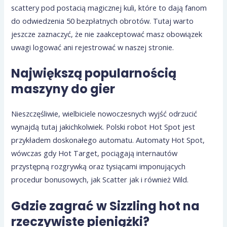
scattery pod postacią magicznej kuli, które to dają fanom
do odwiedzenia 50 bezpłatnych obrotów. Tutaj warto
jeszcze zaznaczyć, że nie zaakceptować masz obowiązek
uwagi logować ani rejestrować w naszej stronie.
Największą popularnością
maszyny do gier
Nieszczęśliwie, wielbiciele nowoczesnych wyjść odrzucić
wynajdą tutaj jakichkolwiek. Polski robot Hot Spot jest
przykładem doskonałego automatu. Automaty Hot Spot,
wówczas gdy Hot Target, pociągają internautów
przystępną rozgrywką oraz tysiącami imponujących
procedur bonusowych, jak Scatter jak i również Wild.
Gdzie zagrać w Sizzling hot na
rzeczywiste pieniążki?