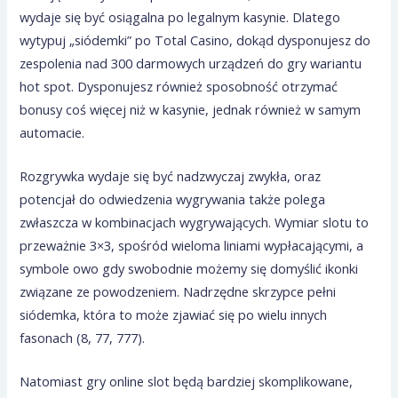
wydaje się być osiągalna po legalnym kasynie. Dlatego
wytypuj „siódemki” po Total Casino, dokąd dysponujesz do
zespolenia nad 300 darmowych urządzeń do gry wariantu
hot spot. Dysponujesz również sposobność otrzymać
bonusy coś więcej niż w kasynie, jednak również w samym
automacie.
Rozgrywka wydaje się być nadzwyczaj zwykła, oraz
potencjał do odwiedzenia wygrywania także polega
zwłaszcza w kombinacjach wygrywających. Wymiar slotu to
przeważnie 3×3, spośród wieloma liniami wypłacającymi, a
symbole owo gdy swobodnie możemy się domyślić ikonki
związane ze powodzeniem. Nadrzędne skrzypce pełni
siódemka, która to może zjawiać się po wielu innych
fasonach (8, 77, 777).
Natomiast gry online slot będą bardziej skomplikowane,