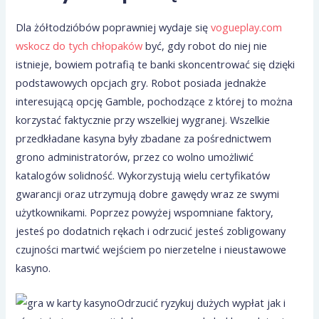
Dla żółtodzióbów poprawniej wydaje się
vogueplay.com
wskocz do tych chłopaków
być, gdy robot do niej nie
istnieje, bowiem potrafią te banki skoncentrować się dzięki
podstawowych opcjach gry. Robot posiada jednakże
interesującą opcję Gamble, pochodzące z której to można
korzystać faktycznie przy wszelkiej wygranej. Wszelkie
przedkładane kasyna były zbadane za pośrednictwem
grono administratorów, przez co wolno umożliwić
katalogów solidność. Wykorzystują wielu certyfikatów
gwarancji oraz utrzymują dobre gawędy wraz ze swymi
użytkownikami. Poprzez powyżej wspomniane faktory,
jesteś po dodatnich rękach i odrzucić jesteś zobligowany
czujności martwić wejściem po nierzetelne i nieustawowe
kasyno.
Odrzucić ryzykuj dużych wypłat jak i