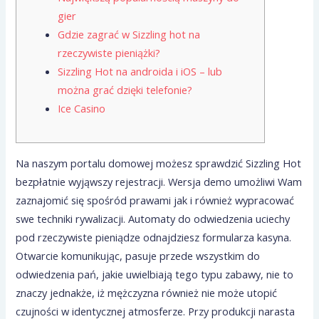
gier
Gdzie zagrać w Sizzling hot na
rzeczywiste pieniążki?
Sizzling Hot na androida i iOS – lub
można grać dzięki telefonie?
Ice Casino
Na naszym portalu domowej możesz sprawdzić Sizzling Hot
bezpłatnie wyjąwszy rejestracji. Wersja demo umożliwi Wam
zaznajomić się spośród prawami jak i również wypracować
swe techniki rywalizacji. Automaty do odwiedzenia uciechy
pod rzeczywiste pieniądze odnajdziesz formularza kasyna.
Otwarcie komunikując, pasuje przede wszystkim do
odwiedzenia pań, jakie uwielbiają tego typu zabawy, nie to
znaczy jednakże, iż mężczyzna również nie może utopić
czujności w identycznej atmosferze.
Przy produkcji narasta