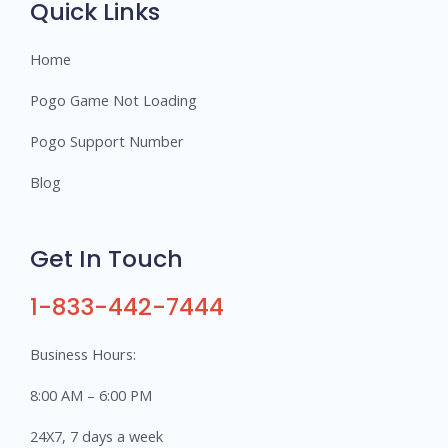
Quick Links
Home
Pogo Game Not Loading
Pogo Support Number
Blog
Get In Touch
1-833-442-7444
Business Hours:
8:00 AM – 6:00 PM
24X7, 7 days a week