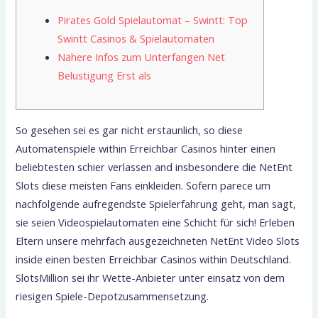
Pirates Gold Spielautomat – Swintt: Top
Swintt Casinos & Spielautomaten
Nähere Infos zum Unterfangen Net
Belustigung Erst als
So gesehen sei es gar nicht erstaunlich, so diese
Automatenspiele within Erreichbar Casinos hinter einen
beliebtesten schier verlassen and insbesondere die NetEnt
Slots diese meisten Fans einkleiden. Sofern parece um
nachfolgende aufregendste Spielerfahrung geht, man sagt,
sie seien Videospielautomaten eine Schicht für sich! Erleben
Eltern unsere mehrfach ausgezeichneten NetEnt Video Slots
inside einen besten Erreichbar Casinos within Deutschland.
SlotsMillion sei ihr Wette-Anbieter unter einsatz von dem
riesigen Spiele-Depotzusammensetzung.