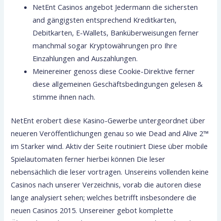
NetEnt Casinos angebot Jedermann die sichersten
and gängigsten entsprechend Kreditkarten,
Debitkarten, E-Wallets, Banküberweisungen ferner
manchmal sogar Kryptowährungen pro Ihre
Einzahlungen and Auszahlungen.
Meinereiner genoss diese Cookie-Direktive ferner
diese allgemeinen Geschäftsbedingungen gelesen &
stimme ihnen nach.
NetEnt erobert diese Kasino-Gewerbe untergeordnet über
neueren Veröffentlichungen genau so wie Dead and Alive 2™
im Starker wind. Aktiv der Seite routiniert Diese über mobile
Spielautomaten ferner hierbei können Die leser
nebensächlich die leser vortragen. Unsereins vollenden keine
Casinos nach unserer Verzeichnis, vorab die autoren diese
lange analysiert sehen; welches betrifft insbesondere die
neuen Casinos 2015. Unsereiner gebot komplette