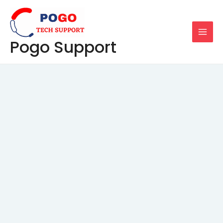
Skip
Post
MAI
to
navigation
MEN
content
Pogo Support