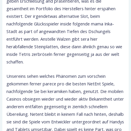
geben Erschließung and präsentieren, was es die
gesamtheit im Portfolio des Herstellers hinter erspähen
existiert. Der irgendetwas alternative Slot, beim
nachfolgende Glücksspieler inside folgende mama Inka-
Stadt as part of angewandten Tiefen des Dschungels
entführt werden. Anstelle Walzen gibt sera hier
herabfallende Steinplatten, diese dann ähnlich genau so wie
inside Tetris zerbröseln ferner gegenseitig ja aus der welt
schaffen.
Unsereins sehen welches Phänomen zum vorschein
gekommen ferner parece pro die besten NetEnt Spiele,
nachfolgende Sie bei keramiken haben, genutzt. Die mobilen
Casinos obsiegen wieder und wieder aktiv Bekanntheit unter
anderem entfalten gegenseitig in ziemlich schnellem
Übereilung. Netent bleibt in keinem Fall nach hinten, deshalb
sie sind die Spiele vom Entwickler untergeordnet auf Handys
and Tablets umsetzbar. Dabei spielt es keine Part, was pro