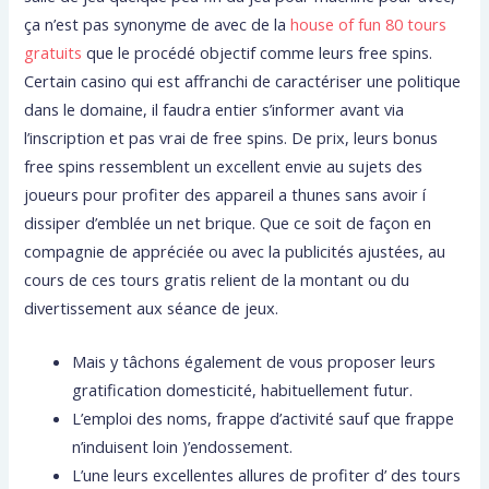
ça n’est pas synonyme de avec de la
house of fun 80 tours
gratuits
que le procédé objectif comme leurs free spins.
Certain casino qui est affranchi de caractériser une politique
dans le domaine, il faudra entier s’informer avant via
l’inscription et pas vrai de free spins. De prix, leurs bonus
free spins ressemblent un excellent envie au sujets des
joueurs pour profiter des appareil a thunes sans avoir í
dissiper d’emblée un net brique. Que ce soit de façon en
compagnie de appréciée ou avec la publicités ajustées, au
cours de ces tours gratis relient de la montant ou du
divertissement aux séance de jeux.
Mais y tâchons également de vous proposer leurs
gratification domesticité, habituellement futur.
L’emploi des noms, frappe d’activité sauf que frappe
n’induisent loin )’endossement.
L’une leurs excellentes allures de profiter d’ des tours