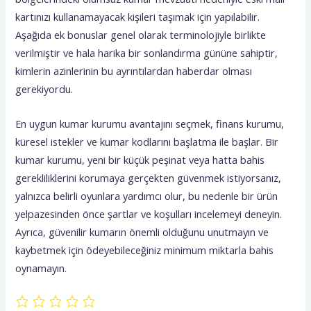
kartınızı kullanamayacak kişileri taşımak için yapılabilir.
Aşağıda ek bonuslar genel olarak terminolojiyle birlikte
verilmiştir ve hala harika bir sonlandırma gününe sahiptir,
kimlerin azinlerinin bu ayrıntılardan haberdar olması
gerekiyordu.
En uygun kumar kurumu avantajını seçmek, finans kurumu,
küresel istekler ve kumar kodlarını başlatma ile başlar. Bir
kumar kurumu, yeni bir küçük peşinat veya hatta bahis
gerekliliklerini korumaya gerçekten güvenmek istiyorsanız,
yalnızca belirli oyunlara yardımcı olur, bu nedenle bir ürün
yelpazesinden önce şartlar ve koşulları incelemeyi deneyin.
Ayrıca, güvenilir kumarın önemli olduğunu unutmayın ve
kaybetmek için ödeyebileceğiniz minimum miktarla bahis
oynamayın.