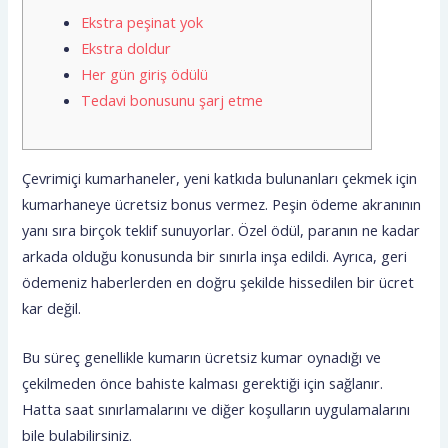
Ekstra peşinat yok
Ekstra doldur
Her gün giriş ödülü
Tedavi bonusunu şarj etme
Çevrimiçi kumarhaneler, yeni katkıda bulunanları çekmek için
kumarhaneye ücretsiz bonus vermez. Peşin ödeme akranının
yanı sıra birçok teklif sunuyorlar. Özel ödül, paranın ne kadar
arkada olduğu konusunda bir sınırla inşa edildi. Ayrıca, geri
ödemeniz haberlerden en doğru şekilde hissedilen bir ücret
kar değil.
Bu süreç genellikle kumarın ücretsiz kumar oynadığı ve
çekilmeden önce bahiste kalması gerektiği için sağlanır.
Hatta saat sınırlamalarını ve diğer koşulların uygulamalarını
bile bulabilirsiniz.