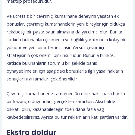
mektup prosedürüdür.
Ve ücretsiz bir çevrimiçi kumarhane deneyimi yaşatan ek
bonuslar, çevrimiçi kumarhanelerin yeni bireyler için oldukça
rekabetçi bir pazar satın almasına da yardımcı olur. Bunlar,
katkıda bulunanları çekmenin ve bağlılık yaratmanın kolay bir
yoludur ve yeni bir internet casino’ersus çevrimiçi
stratejisinin çok önemli bir unsurudur. Bununla birlikte,
katkıda bulunanların sorumlu bir şekilde bahis
oynayabilmeleri için aşağıdaki bonuslarla ilgili yasal hakların
sonuçlarını anlamaları çok önemlidir.
Çevrimiçi kumarhanede tamamen ücretsiz nakit para harika
bir kazanç olduğundan, gerçekten zararlıdır. Aksi halde
dikkatli olun, kazanabileceğinizden daha fazla yağ
kaybedebilirsiniz. Ayrıca bu tür reklamların katı şartları vardır.
Ekstra doldur