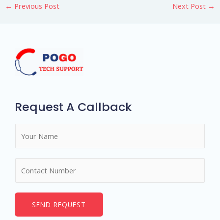
←
Previous Post
Next Post
→
Request A Callback
N
a
m
N
e
u
*
m
b
SEND REQUEST
e