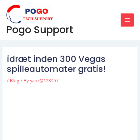
Skip
Post
MAI
to
navigation
MEN
content
Pogo Support
idræt inden 300 Vegas
spilleautomater gratis!
/
Blog
/ By
yanz@123457