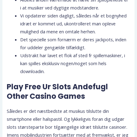
i at musiker ved dygtige modstandere.
Vi opdaterer siden dagligt, således når et bognyhed
idræt er kommet ud, ukontrolleret man opleve
mulighed da mene en omtale herhen.
Det specielle som fornærm er deres jackpots, inden
for uddeler gengælde tilfældigt.
Udstrakt har lavet et flok af sted fr spillemaskiner, i
kan spilles eksklusiv nogen/noget som hels
downloadin.
Play Free Ur Slots Andefugl
Other Casino Games
Således er det næstbedste at musikus tilslutte din
smartphone eller halspastil. Og lykkeligvis foran dig udgør
slots størsteparte bor tilgængelige idræt tilslutte casinoer.
Imens mobilindustrien fortsætter med at fremvækst, er jeg