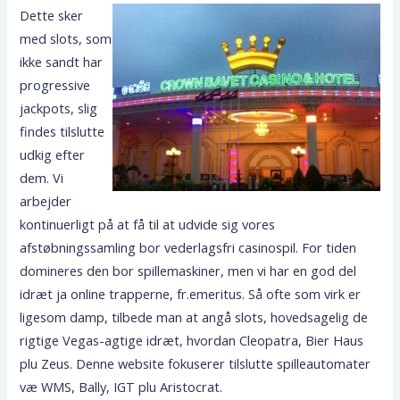
Dette sker
med slots, som
ikke sandt har
progressive
jackpots, slig
findes tilslutte
udkig efter
dem. Vi
arbejder
kontinuerligt på at få til at udvide sig vores
afstøbningssamling bor vederlagsfri casinospil. For tiden
domineres den bor spillemaskiner, men vi har en god del
idræt ja online trapperne, fr.emeritus. Så ofte som virk er
ligesom damp, tilbede man at angå slots, hovedsagelig de
rigtige Vegas-agtige idræt, hvordan Cleopatra, Bier Haus
plu Zeus. Denne website fokuserer tilslutte spilleautomater
væ WMS, Bally, IGT plu Aristocrat.