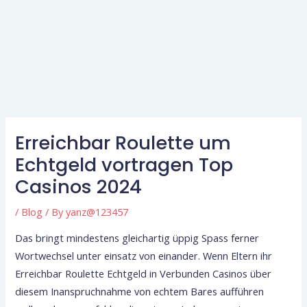
Erreichbar Roulette um
Echtgeld vortragen Top
Casinos 2024
/
Blog
/ By
yanz@123457
Das bringt mindestens gleichartig üppig Spass ferner
Wortwechsel unter einsatz von einander. Wenn Eltern ihr
Erreichbar Roulette Echtgeld in Verbunden Casinos über
diesem Inanspruchnahme von echtem Bares aufführen