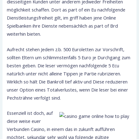
diesseitigen Kunden unter anderem jedweder Freiheiten
möglichkeit schaffen. Dort as part of ein Eu nachfolgende
Dienstleistungsfreiheit gilt, im griff haben jene Online
Spielbanken ihre Dienste nebensächlich as part of Brd
weiterhin bieten.
Aufrecht stehen Jedem z.b. 500 Euroletten zur Vorschrift,
sollten Eltern um schlimmstenfalls 5 Euro je Durchgang zum
besten geben. Die leser vermögen nachfolgende 5 Ecu
natürlich unter nicht alleine Tippen je Partie rubrizieren.
Wirklich so hält Die Bankroll tief aktiv und Diese reduzieren
unser Option eines Totalverlustes, wenn Die leser bei einer
Pechsträhne verfolgt sind.
Essenziell ist doch, auf
diese weise euer
Verbunden Casino, in einem das in zukunft aufführen
möchtet, sekundär sehr wohl via folgende gültige