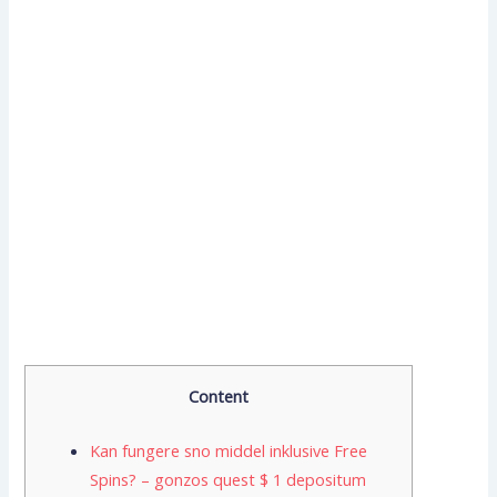
Content
Kan fungere sno middel inklusive Free
Spins? – gonzos quest $ 1 depositum