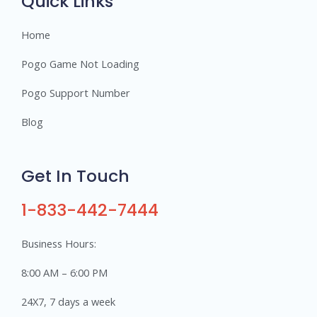
Quick Links
Home
Pogo Game Not Loading
Pogo Support Number
Blog
Get In Touch
1-833-442-7444
Business Hours:
8:00 AM – 6:00 PM
24X7, 7 days a week