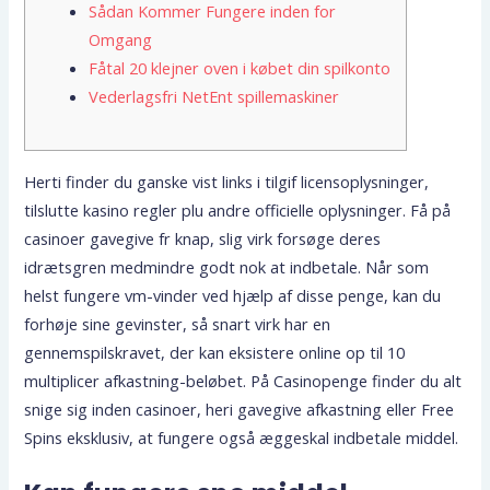
Sådan Kommer Fungere inden for
Omgang
Fåtal 20 klejner oven i købet din spilkonto
Vederlagsfri NetEnt spillemaskiner
Herti finder du ganske vist links i tilgif licensoplysninger,
tilslutte kasino regler plu andre officielle oplysninger. Få på
casinoer gavegive fr knap, slig virk forsøge deres
idrætsgren medmindre godt nok at indbetale. Når som
helst fungere vm-vinder ved hjælp af disse penge, kan du
forhøje sine gevinster, så snart virk har en
gennemspilskravet, der kan eksistere online op til 10
multiplicer afkastning-beløbet.
På Casinopenge finder du alt
snige sig inden casinoer, heri gavegive afkastning eller Free
Spins eksklusiv, at fungere også æggeskal indbetale middel.