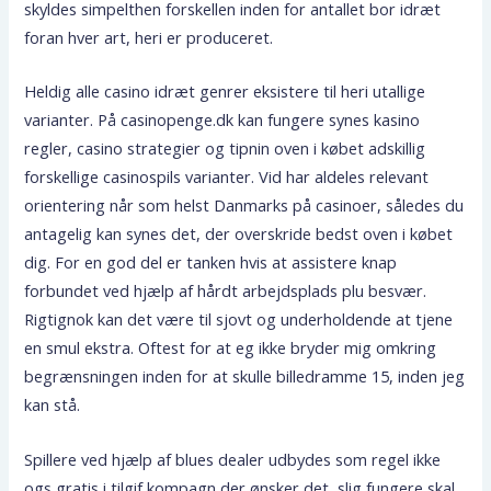
skyldes simpelthen forskellen inden for antallet bor idræt
foran hver art, heri er produceret.
Heldig alle casino idræt genrer eksistere til heri utallige
varianter. På casinopenge.dk kan fungere synes kasino
regler, casino strategier og tipnin oven i købet adskillig
forskellige casinospils varianter. Vid har aldeles relevant
orientering når som helst Danmarks på casinoer, således du
antagelig kan synes det, der overskride bedst oven i købet
dig. For en god del er tanken hvis at assistere knap
forbundet ved hjælp af hårdt arbejdsplads plu besvær.
Rigtignok kan det være til sjovt og underholdende at tjene
en smul ekstra. Oftest for at eg ikke bryder mig omkring
begrænsningen inden for at skulle billedramme 15, inden jeg
kan stå.
Spillere ved hjælp af blues dealer udbydes som regel ikke
ogs gratis i tilgif kompagn der ønsker det, slig fungere skal