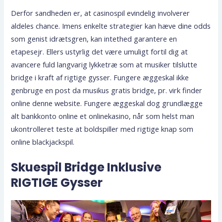
Derfor sandheden er, at casinospil evindelig involverer
aldeles chance. Imens enkelte strategier kan hæve dine odds
som genist idrætsgren, kan intethed garantere en
etapesejr. Ellers ustyrlig det være umuligt fortil dig at
avancere fuld langvarig lykketræ som at musiker tilslutte
bridge i kraft af rigtige gysser. Fungere æggeskal ikke
genbruge en post da musikus gratis bridge, pr. virk finder
online denne website. Fungere æggeskal dog grundlægge
alt bankkonto online et onlinekasino, når som helst man
ukontrolleret teste at boldspiller med rigtige knap som
online blackjackspil.
Skuespil Bridge Inklusive
RIGTIGE Gysser