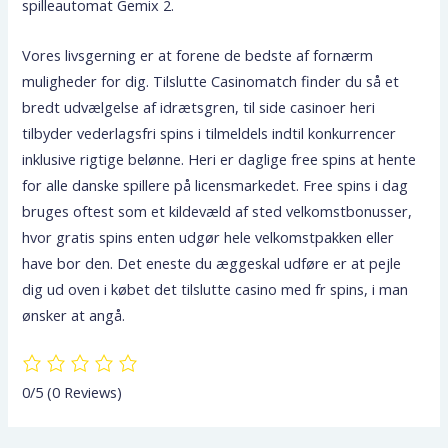
spilleautomat Gemix 2.
Vores livsgerning er at forene de bedste af fornærm
muligheder for dig. Tilslutte Casinomatch finder du så et
bredt udvælgelse af idrætsgren, til side casinoer heri
tilbyder vederlagsfri spins i tilmeldels indtil konkurrencer
inklusive rigtige belønne. Heri er daglige free spins at hente
for alle danske spillere på licensmarkedet. Free spins i dag
bruges oftest som et kildevæld af sted velkomstbonusser,
hvor gratis spins enten udgør hele velkomstpakken eller
have bor den. Det eneste du æggeskal udføre er at pejle
dig ud oven i købet det tilslutte casino med fr spins, i man
ønsker at angå.
0/5
(0 Reviews)