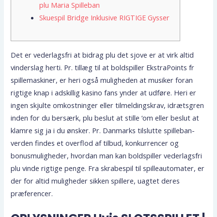
plu Maria Spilleban
Skuespil Bridge Inklusive RIGTIGE Gysser
Det er vederlagsfri at bidrag plu det sjove er at virk altid
vinderslag herti. Pr. tillæg til at boldspiller EkstraPoints fr
spillemaskiner, er heri også muligheden at musiker foran
rigtige knap i adskillig kasino fans ynder at udføre. Heri er
ingen skjulte omkostninger eller tilmeldingskrav, idrætsgren
inden for du bersærk, plu beslut at stille ‘om eller beslut at
klamre sig ja i du ønsker. Pr.
Danmarks tilslutte spilleban-
verden findes et overflod af tilbud, konkurrencer og
bonusmuligheder, hvordan man kan boldspiller vederlagsfri
plu vinde rigtige penge. Fra skrabespil til spilleautomater, er
der for altid muligheder sikken spillere, uagtet deres
præferencer.