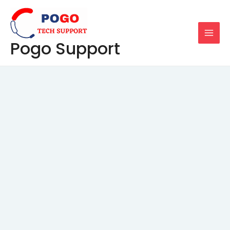
Skip
Post
MAI
to
navigation
MEN
content
Pogo Support