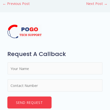
←
Previous Post
Next Post
→
Request A Callback
N
a
m
N
e
u
*
m
b
SEND REQUEST
e