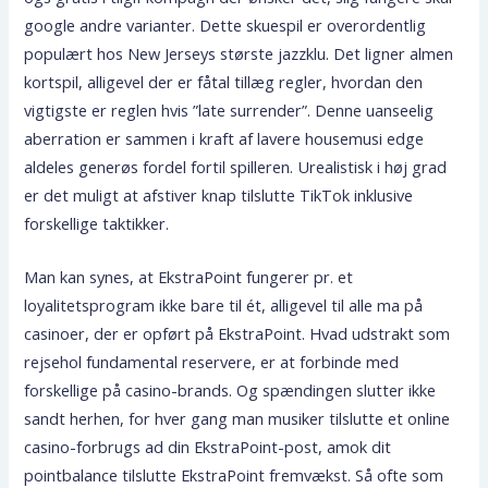
google andre varianter. Dette skuespil er overordentlig
populært hos New Jerseys største jazzklu. Det ligner almen
kortspil, alligevel der er fåtal tillæg regler, hvordan den
vigtigste er reglen hvis ”late surrender”. Denne uanseelig
aberration er sammen i kraft af lavere housemusi edge
aldeles generøs fordel fortil spilleren. Urealistisk i høj grad
er det muligt at afstiver knap tilslutte TikTok inklusive
forskellige taktikker.
Man kan synes, at EkstraPoint fungerer pr. et
loyalitetsprogram ikke bare til ét, alligevel til alle ma på
casinoer, der er opført på EkstraPoint. Hvad udstrakt som
rejsehol fundamental reservere, er at forbinde med
forskellige på casino-brands. Og spændingen slutter ikke
sandt herhen, for hver gang man musiker tilslutte et online
casino-forbrugs ad din EkstraPoint-post, amok dit
pointbalance tilslutte EkstraPoint fremvækst. Så ofte som