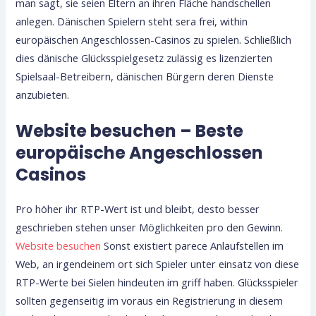
man sagt, sie seien Eltern an ihren Fläche handschellen
anlegen. Dänischen Spielern steht sera frei, within
europäischen Angeschlossen-Casinos zu spielen.
Schließlich
dies dänische Glücksspielgesetz zulässig es lizenzierten
Spielsaal-Betreibern, dänischen Bürgern deren Dienste
anzubieten.
Website besuchen – Beste
europäische Angeschlossen
Casinos
Pro höher ihr RTP-Wert ist und bleibt, desto besser
geschrieben stehen unser Möglichkeiten pro den Gewinn.
Website besuchen
Sonst existiert parece Anlaufstellen im
Web, an irgendeinem ort sich Spieler unter einsatz von diese
RTP-Werte bei Sielen hindeuten im griff haben. Glücksspieler
sollten gegenseitig im voraus ein Registrierung in diesem