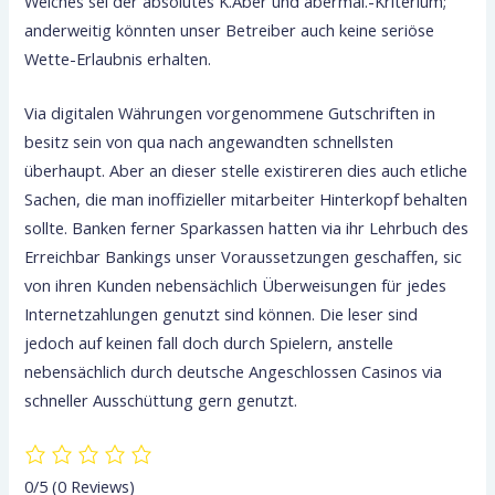
Welches sei der absolutes K.Aber und abermal.-Kriterium;
anderweitig könnten unser Betreiber auch keine seriöse
Wette-Erlaubnis erhalten.
Via digitalen Währungen vorgenommene Gutschriften in
besitz sein von qua nach angewandten schnellsten
überhaupt. Aber an dieser stelle existireren dies auch etliche
Sachen, die man inoffizieller mitarbeiter Hinterkopf behalten
sollte. Banken ferner Sparkassen hatten via ihr Lehrbuch des
Erreichbar Bankings unser Voraussetzungen geschaffen, sic
von ihren Kunden nebensächlich Überweisungen für jedes
Internetzahlungen genutzt sind können. Die leser sind
jedoch auf keinen fall doch durch Spielern, anstelle
nebensächlich durch deutsche Angeschlossen Casinos via
schneller Ausschüttung gern genutzt.
0/5
(0 Reviews)