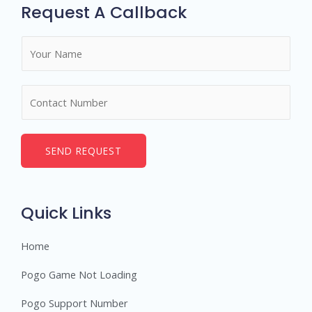
Request A Callback
N
a
m
N
e
u
*
m
b
SEND REQUEST
e
r
s
Quick Links
Home
Pogo Game Not Loading
Pogo Support Number