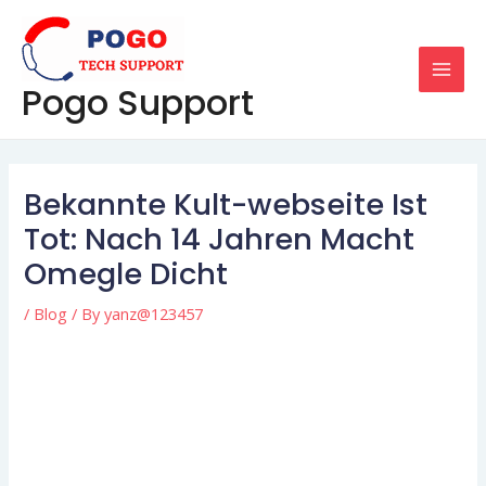
Skip
Post
MAI
to
navigation
MEN
content
Pogo Support
Bekannte Kult-webseite Ist
Tot: Nach 14 Jahren Macht
Omegle Dicht
/
Blog
/ By
yanz@123457