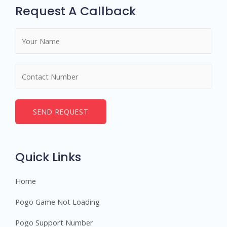
Request A Callback
N
a
m
N
e
u
*
m
b
SEND REQUEST
e
r
s
Quick Links
Home
Pogo Game Not Loading
Pogo Support Number