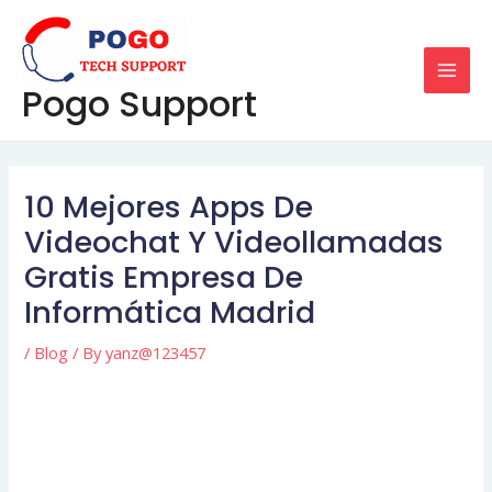
Skip
Post
MAI
to
navigation
MEN
content
Pogo Support
10 Mejores Apps De
Videochat Y Videollamadas
Gratis Empresa De
Informática Madrid
/
Blog
/ By
yanz@123457