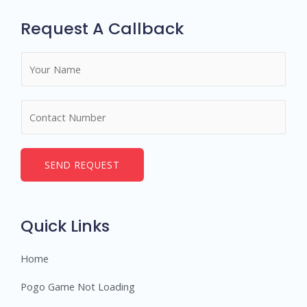
Request A Callback
N
a
m
N
e
u
*
m
b
SEND REQUEST
e
r
s
Quick Links
Home
Pogo Game Not Loading