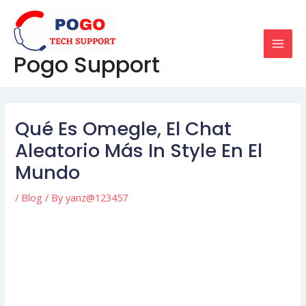
Skip
Post
MAI
to
navigation
MEN
content
Pogo Support
Qué Es Omegle, El Chat
Aleatorio Más In Style En El
Mundo
/
Blog
/ By
yanz@123457